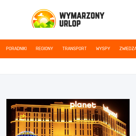
www.wymarzonyurlop
PORADNIKI
REGIONY
TRANSPORT
WYSPY
ZWIEDZA