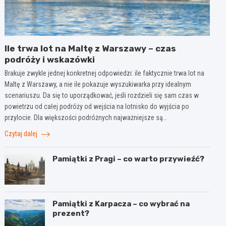
Ile trwa lot na Maltę z Warszawy – czas
podróży i wskazówki
Brakuje zwykle jednej konkretnej odpowiedzi: ile faktycznie trwa lot na
Maltę z Warszawy, a nie ile pokazuje wyszukiwarka przy idealnym
scenariuszu. Da się to uporządkować, jeśli rozdzieli się sam czas w
powietrzu od całej podróży od wejścia na lotnisko do wyjścia po
przylocie. Dla większości podróżnych najważniejsze są…
Czytaj dalej
Pamiątki z Pragi – co warto przywieźć?
Pamiątki z Karpacza – co wybrać na
prezent?