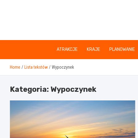
Skip
to
content
ATRAKCJE
KRAJE
PLANOWANIE
Home
Lista tekstów
Wypoczynek
Kategoria:
Wypoczynek