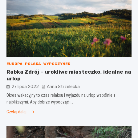
EUROPA
POLSKA
WYPOCZYNEK
Rabka Zdrój – urokliwe miasteczko, idealne na
urlop
27 lipca 2022
Anna Strzelecka
Okres wakacyjny to czas relaksu i wyjazdu na urlop wspólnie z
najbliższymi. Aby dobrze wypocząć i…
Czytaj dalej