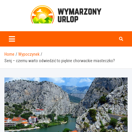
Skip
to
content
www.wymarzonyurlop.
Home
Wypoczynek
Senj – czemu warto odwiedzić to piękne chorwackie miasteczko?