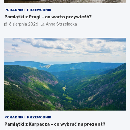
o
w
e
a
PORADNIKI
PRZEWODNIKI
g
r
Pamiątki z Pragi – co warto przywieźć?
z
t
6 sierpnia 2026
Anna Strzelecka
o
o
t
z
y
o
c
b
z
a
n
c
y
z
c
y
h
ć
d
?
e
s
t
y
n
a
c
PORADNIKI
PRZEWODNIKI
j
Pamiątki z Karpacza – co wybrać na prezent?
i