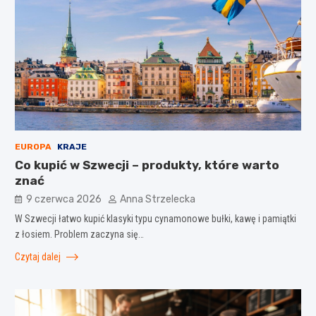
EUROPA
KRAJE
Co kupić w Szwecji – produkty, które warto
znać
9 czerwca 2026
Anna Strzelecka
W Szwecji łatwo kupić klasyki typu cynamonowe bułki, kawę i pamiątki
z łosiem. Problem zaczyna się…
Czytaj dalej