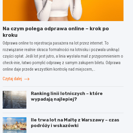
Na czym polega odprawa online – krok po
kroku
Odprawa online to rejestracja pasażera na lot przez internet. To
rozwiązanie realnie skraca formalności na lotnisku i pozwala uniknąć
części opłat. Jeśli lot jest jutro, a linia wysłała mail z przypomnieniem o
check-inie, łatwo pomylić odprawę z samym zakupem biletu. Odprawa
online daje przede wszystkim kontrolę nad miejscem,…
Czytaj dalej
Ranking linii lotniczych – które
wypadają najlepiej?
Ile trwa lot na Maltę z Warszawy – czas
podróży i wskazówki