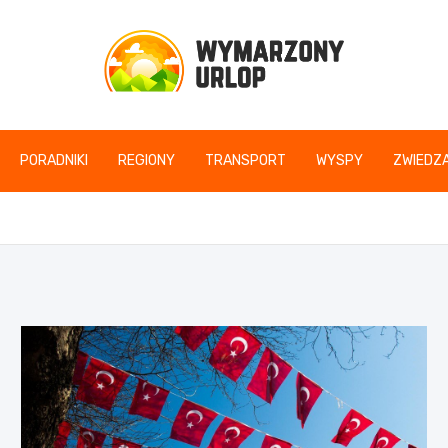
www.wymarzonyurlop
PORADNIKI
REGIONY
TRANSPORT
WYSPY
ZWIEDZA