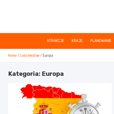
Skip
to
content
ATRAKCJE
KRAJE
PLANOWANIE
Home
Lista tekstów
Europa
Kategoria:
Europa