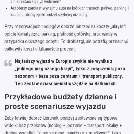
a nie restauracje „z widokiem”.
Autobusy zamiast wynajmu auta na krótkich trasach: paliwo, parkingi i
kaucje potrafią zjeść budżet szybciej niż bilety.
Przy rezerwacjach noclegów dobrze patrzeć na koszty „ukryte”:
opłata klimatyczna, parking, płatność gotówką, brak windy w
przypadku dłuższego pobytu. To drobiazgi, ale potrafią przesunąć
całkowity koszt o kilkanaście procent.
Najtańszy wyjazd w Europie zwykle nie wynika z
„jednego magicznego kraju”, tylko z połączenia:
poza
sezonem + baza poza centrum + transport publiczny
.
Ten zestaw działa niemal wszędzie na Bałkanach.
Przykładowe budżety dzienne i
proste scenariusze wyjazdu
Żeby łatwiej dobrać kierunek, poniżej zestawione są typowe
widełki bez przelotów (nocleg + jedzenie + transport lokalny +
drobne wydatki). To nie są ceny „najniższe z możliwych”, tylko