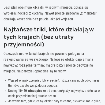
Jeśli plan obejmuje kilka dni w jednym miejscu, opłaca się
wybierać noclegi z kuchnią. Nawet proste śniadania „z marketu”
obniżają koszt dnia bez psucia jakości wyjazdu.
Najtańsze triki, które działają w
tych krajach (bez utraty
przyjemności)
Oszczędzanie w tanich krajach nie powinno polegać na
rezygnowaniu ze wszystkiego. Najlepsze efekty daje zmiana
nawyków: rozsądne terminy, mądre bazy i proste decyzje na
miejscu. Najbardziej opłacalne są te ruchy:
Wyjazd w
maj–czerwiec
lub
wrzesień
: niższe ceny noclegów, mniej
tłumów, często wciąż dobra pogoda.
Nocleg
10–20 minut pieszo
od centrum/plaży: największa różnica w
cenie przy minimalnej stracie czasu.
Jedzenie tam, gdzie jedzą lokalsi: bary mleczne, piekarnie, małe grille,