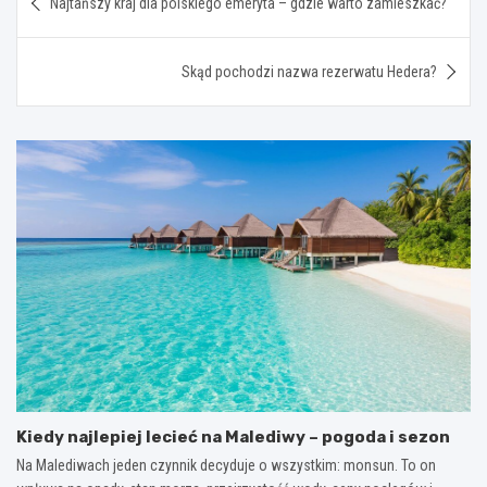
Najtańszy kraj dla polskiego emeryta – gdzie warto zamieszkać?
wpisu
Skąd pochodzi nazwa rezerwatu Hedera?
Kiedy najlepiej lecieć na Malediwy – pogoda i sezon
Na Malediwach jeden czynnik decyduje o wszystkim: monsun. To on