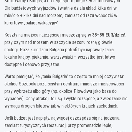
Sofii, Warny i Burgas, a do tego sporo połączeń autobusowych.
Dla budżetowych wyjazdów świetnie działa układ: kilka dni w
mieście + kilka dni nad morzem, zamiast od razu wchodzić w
kurortowy „pakiet wakacyjny”.
Koszty na miejscu najczęściej mieszczą się w
35–55 EUR/dzień
,
przy czym nad morzem w szczycie sezonu rosną głównie
noclegi. Poza kurortami Bułgaria potrafi być naprawdę tania:
lokalne knajpy, piekarnie, warzywniaki – wszystko jest łatwo
dostępne i cenowo przyjazne.
Warto pamiętać, że „tania Bułgaria” to często ta mniej oczywista:
okolice Sozopolu poza ścisłym centrum, mniejsze miejscowości
przy wybrzeżu albo góry (np. okolice Płowdiwu jako baza do
wypadów). Ceny atrakcji też są zwykle rozsądne, a zwiedzanie nie
wymaga drogich biletów jak w niektórych krajach zachodnich.
Jeśli budżet jest napięty, najwięcej oszczędza się na jedzeniu:
zamiast turystycznych restauracji przy promenadzie lepiej