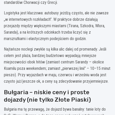
standardów Chorwacji czy Grecji.
Logistyka jest kluczowa: autobusy jeżdżą często, ale nie zawsze
„w internetowych rozkładach”. W praktyce dobrze działają
przejazdy między większymi miastami (Tirana, Szkodra, Wlora,
Saranda), a na krótszych odcinkach trzeba liczyć się z
marszrutkami i elastycznym podejściem do godzin.
Najtańsze noclegi zwykle są kilka ulic dalej od promenady. Jeśli
celem jest plaża, bardziej budżetowo wypadają mniejsze
miejscowości obok hitów (zamiast centrum Sarandy – okolice
Ksamilu poza weekendem; zamiast „pierwszej linii” – 10–15 minut
pieszo). Przy wyjazdach w maju, czerwcu i wrześniu woda jest
często już/jeszcze ok, a ceny są zdecydowanie przyjemniejsze.
Bułgaria – niskie ceny i proste
dojazdy (nie tylko Złote Piaski)
Bułgaria ma tę przewagę, że dojazd bywa banalny: tanie loty do