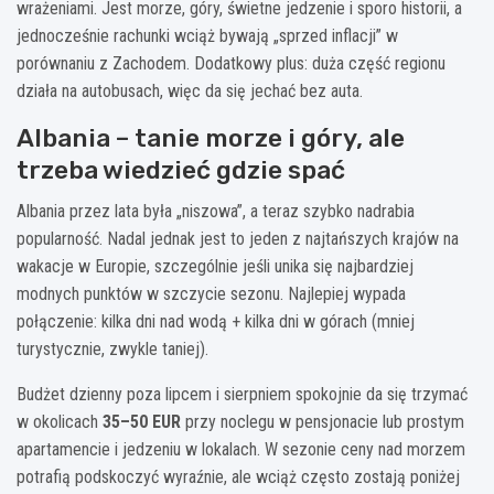
wrażeniami. Jest morze, góry, świetne jedzenie i sporo historii, a
jednocześnie rachunki wciąż bywają „sprzed inflacji” w
porównaniu z Zachodem. Dodatkowy plus: duża część regionu
działa na autobusach, więc da się jechać bez auta.
Albania – tanie morze i góry, ale
trzeba wiedzieć gdzie spać
Albania przez lata była „niszowa”, a teraz szybko nadrabia
popularność. Nadal jednak jest to jeden z najtańszych krajów na
wakacje w Europie, szczególnie jeśli unika się najbardziej
modnych punktów w szczycie sezonu. Najlepiej wypada
połączenie: kilka dni nad wodą + kilka dni w górach (mniej
turystycznie, zwykle taniej).
Budżet dzienny poza lipcem i sierpniem spokojnie da się trzymać
w okolicach
35–50 EUR
przy noclegu w pensjonacie lub prostym
apartamencie i jedzeniu w lokalach. W sezonie ceny nad morzem
potrafią podskoczyć wyraźnie, ale wciąż często zostają poniżej