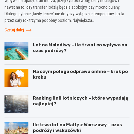
wpływa na opady, stan morza, przejrzystość wody, ceny noclegów i
nawet na to, czy transfer łodzią będzie spokojny, czy mocno bujany.
Dlatego pytanie „kiedy lecieć” nie dotyczy wyłącznie temperatury, bo ta
przez cały rok trzyma podobny poziom. Największa…
Czytaj dalej
Lot na Malediwy – ile trwa i co wpływa na
czas podróży?
Na czym polega odprawa online – krok po
kroku
Ranking linii lotniczych – które wypadają
najlepiej?
Ile trwa lot na Maltę z Warszawy – czas
podróży i wskazówki