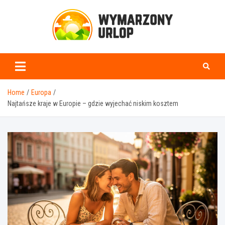
Skip
to
content
www.wymarzonyurlop.
Home
Europa
Najtańsze kraje w Europie – gdzie wyjechać niskim kosztem