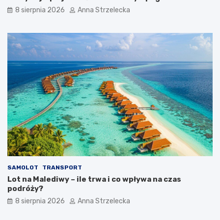
z
t
8 sierpnia 2026
Anna Strzelecka
o
o
t
z
y
o
c
b
z
a
n
c
y
z
c
y
h
ć
d
?
e
s
t
y
n
a
c
SAMOLOT
TRANSPORT
j
Lot na Malediwy – ile trwa i co wpływa na czas
i
podróży?
8 sierpnia 2026
Anna Strzelecka