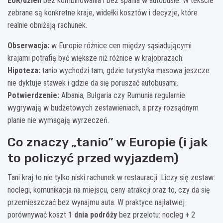
EUR/dzień
bez kombinowania i bez spania w autobusie. W tekście
zebrane są konkretne kraje, widełki kosztów i decyzje, które
realnie obniżają rachunek.
Obserwacja:
w Europie różnice cen między sąsiadującymi
krajami potrafią być większe niż różnice w krajobrazach.
Hipoteza:
tanio wychodzi tam, gdzie turystyka masowa jeszcze
nie dyktuje stawek i gdzie da się poruszać autobusami.
Potwierdzenie:
Albania, Bułgaria czy Rumunia regularnie
wygrywają w budżetowych zestawieniach, a przy rozsądnym
planie nie wymagają wyrzeczeń.
Co znaczy „tanio” w Europie (i jak
to policzyć przed wyjazdem)
Tani kraj to nie tylko niski rachunek w restauracji. Liczy się zestaw:
noclegi, komunikacja na miejscu, ceny atrakcji oraz to, czy da się
przemieszczać bez wynajmu auta. W praktyce najłatwiej
porównywać koszt
1 dnia podróży
bez przelotu: nocleg + 2