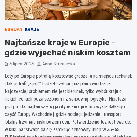
EUROPA
KRAJE
Najtańsze kraje w Europie –
gdzie wyjechać niskim kosztem
6 lipca 2026
Anna Strzelecka
Loty po Europie potrafią kosztować grosze, a na miejscu rachunek
i tak potrafi „zjeść” budżet szybciej niż plan zwiedzania.
Najczęściej problemem nie jest kierunek, tylko wybór kraju o
niskich cenach poza sezonem i z sensowną logistyką. Hipoteza
jest prosta:
najtańsze wyjazdy w Europie
to zwykle Bałkany i
część Europy Wschodniej, gdzie noclegi, jedzenie i transport
lokalny trzymają niski poziom cen. Potwierdzenie też jest twarde:
w kilku państwach da się zamknąć sensowny urlop w
35–55