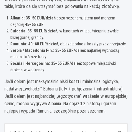
takie, które da się utrzymać bez polowania na każdą złotówkę.
Albania:
35–50 EUR/dzień
poza sezonem; latem nad morzem
częściej
45–65 EUR
.
Bułgaria:
35–55 EUR/dzień
; w kurortach w lipcu/sierpniu zwykle
bliżej górnej granicy.
Rumunia:
40–60 EUR/dzień
; objazd podnosi koszty przez przejazdy.
Serbia / Macedonia Płn.:
35–55 EUR/dzień
; najtaniej wychodzą
miasta i krótsze trasy.
Bośnia i Hercegowina:
35–55 EUR/dzień
; topowe miejscówki
drożeją w weekendy.
Jeśli celem jest maksymalnie niski koszt i minimalna logistyka,
najłatwiej „wchodzi” Bułgaria (loty + połączenia + infrastruktura).
Jeśli celem jest najbardziej „egzotyczne” wrażenie w europejskiej
cenie, mocno wygrywa Albania. Na objazd z historią i górami
najlepiej wypada Rumunia, szczególnie poza sezonem.
Nawigacja