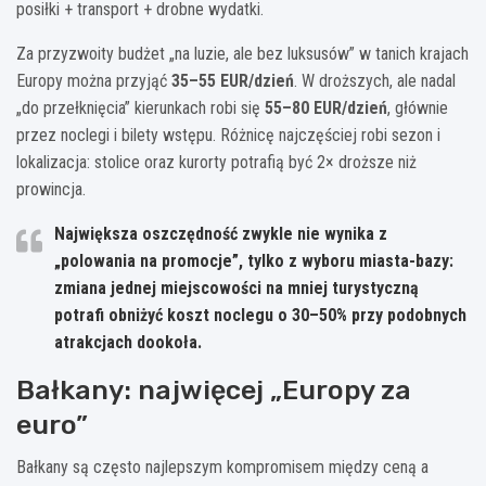
posiłki + transport + drobne wydatki.
Za przyzwoity budżet „na luzie, ale bez luksusów” w tanich krajach
Europy można przyjąć
35–55 EUR/dzień
. W droższych, ale nadal
„do przełknięcia” kierunkach robi się
55–80 EUR/dzień
, głównie
przez noclegi i bilety wstępu. Różnicę najczęściej robi sezon i
lokalizacja: stolice oraz kurorty potrafią być 2× droższe niż
prowincja.
Największa oszczędność zwykle nie wynika z
„polowania na promocje”, tylko z wyboru miasta-bazy:
zmiana jednej miejscowości na mniej turystyczną
potrafi obniżyć koszt noclegu o
30–50%
przy podobnych
atrakcjach dookoła.
Bałkany: najwięcej „Europy za
euro”
Bałkany są często najlepszym kompromisem między ceną a