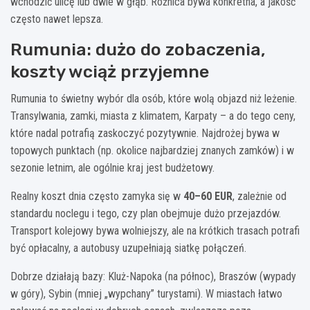
wchodzić ulicę lub dwie w głąb. Różnica bywa konkretna, a jakość
często nawet lepsza.
Rumunia: dużo do zobaczenia,
koszty wciąż przyjemne
Rumunia to świetny wybór dla osób, które wolą objazd niż leżenie.
Transylwania, zamki, miasta z klimatem, Karpaty – a do tego ceny,
które nadal potrafią zaskoczyć pozytywnie. Najdrożej bywa w
topowych punktach (np. okolice najbardziej znanych zamków) i w
sezonie letnim, ale ogólnie kraj jest budżetowy.
Realny koszt dnia często zamyka się w
40–60 EUR
, zależnie od
standardu noclegu i tego, czy plan obejmuje dużo przejazdów.
Transport kolejowy bywa wolniejszy, ale na krótkich trasach potrafi
być opłacalny, a autobusy uzupełniają siatkę połączeń.
Dobrze działają bazy: Kluż-Napoka (na północ), Braszów (wypady
w góry), Sybin (mniej „wypchany” turystami). W miastach łatwo