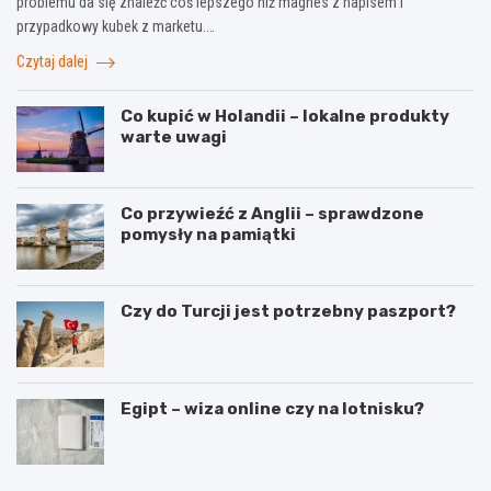
problemu da się znaleźć coś lepszego niż magnes z napisem i
przypadkowy kubek z marketu.…
Czytaj dalej
Co kupić w Holandii – lokalne produkty
warte uwagi
Co przywieźć z Anglii – sprawdzone
pomysły na pamiątki
Czy do Turcji jest potrzebny paszport?
Egipt – wiza online czy na lotnisku?
T
W
r
y