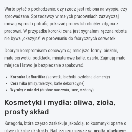
Warto pytać o pochodzenie: czy rzecz jest robiona na wyspie, czy
sprowadzana. Sprzedawcy w małych pracowniach zazwyczaj
mówią wprost i potrafią pokazać proces lub choćby zdjęcia z
pracowni. W przypadku koronki cena jest sygnałem: ręczna robota
nie bywa „okazyjna” w porównaniu do fabrycznych serwetek.
Dobrym kompromisem cenowym są mniejsze formy: bieżniki,
małe serwetki, podkładki, miniaturowe kafle, czarki. Zajmują mało
miejsca i łatwo je bezpiecznie zapakować.
Koronka Lefkaritika
(serwetki, bieżniki, ozdobne elementy)
Ceramika
(misy, talerzyki, kafle dekoracyjne)
Wyroby z miedzi
(drobne naczynia, tace, ozdoby)
Kosmetyki i mydła: oliwa, zioła,
prosty skład
Kategoria, która często zaskakuje jakością, to kosmetyki oparte o
oliwę i lokalne ekstrakty. Najbezpieczniejsze są
mydła oliwkowe