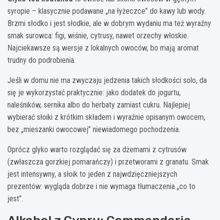
syropie – klasycznie podawane „na łyżeczce” do kawy lub wody.
Brzmi słodko i jest słodkie, ale w dobrym wydaniu ma też wyraźny
smak surowca: figi, wiśnie, cytrusy, nawet orzechy włoskie.
Najciekawsze są wersje z lokalnych owoców, bo mają aromat
trudny do podrobienia.
Jeśli w domu nie ma zwyczaju jedzenia takich słodkości solo, da
się je wykorzystać praktycznie: jako dodatek do jogurtu,
naleśników, sernika albo do herbaty zamiast cukru. Najlepiej
wybierać słoiki z krótkim składem i wyraźnie opisanym owocem,
bez „mieszanki owocowej” niewiadomego pochodzenia.
Oprócz glyko warto rozglądać się za dżemami z cytrusów
(zwłaszcza gorzkiej pomarańczy) i przetworami z granatu. Smak
jest intensywny, a słoik to jeden z najwdzięczniejszych
prezentów: wygląda dobrze i nie wymaga tłumaczenia „co to
jest”.