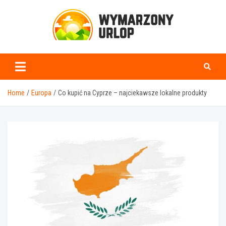
Skip
to
content
www.wymarzonyurlop.
Home
Europa
Co kupić na Cyprze – najciekawsze lokalne produkty