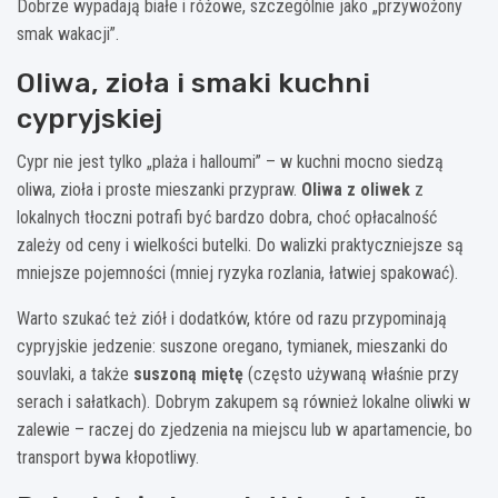
Dobrze wypadają białe i różowe, szczególnie jako „przywożony
smak wakacji”.
Oliwa, zioła i smaki kuchni
cypryjskiej
Cypr nie jest tylko „plaża i halloumi” – w kuchni mocno siedzą
oliwa, zioła i proste mieszanki przypraw.
Oliwa z oliwek
z
lokalnych tłoczni potrafi być bardzo dobra, choć opłacalność
zależy od ceny i wielkości butelki. Do walizki praktyczniejsze są
mniejsze pojemności (mniej ryzyka rozlania, łatwiej spakować).
Warto szukać też ziół i dodatków, które od razu przypominają
cypryjskie jedzenie: suszone oregano, tymianek, mieszanki do
souvlaki, a także
suszoną miętę
(często używaną właśnie przy
serach i sałatkach). Dobrym zakupem są również lokalne oliwki w
zalewie – raczej do zjedzenia na miejscu lub w apartamencie, bo
transport bywa kłopotliwy.