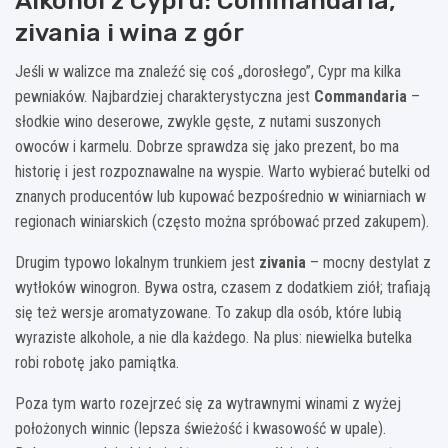
Alkohol z Cypru: Commandaria,
zivania i wina z gór
Jeśli w walizce ma znaleźć się coś „dorosłego”, Cypr ma kilka
pewniaków. Najbardziej charakterystyczna jest
Commandaria
–
słodkie wino deserowe, zwykle gęste, z nutami suszonych
owoców i karmelu. Dobrze sprawdza się jako prezent, bo ma
historię i jest rozpoznawalne na wyspie. Warto wybierać butelki od
znanych producentów lub kupować bezpośrednio w winiarniach w
regionach winiarskich (często można spróbować przed zakupem).
Drugim typowo lokalnym trunkiem jest
zivania
– mocny destylat z
wytłoków winogron. Bywa ostra, czasem z dodatkiem ziół; trafiają
się też wersje aromatyzowane. To zakup dla osób, które lubią
wyraziste alkohole, a nie dla każdego. Na plus: niewielka butelka
robi robotę jako pamiątka.
Poza tym warto rozejrzeć się za wytrawnymi winami z wyżej
położonych winnic (lepsza świeżość i kwasowość w upale).