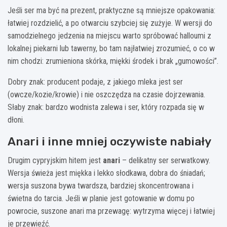
Jeśli ser ma być na prezent, praktyczne są mniejsze opakowania:
łatwiej rozdzielić, a po otwarciu szybciej się zużyje. W wersji do
samodzielnego jedzenia na miejscu warto spróbować halloumi z
lokalnej piekarni lub tawerny, bo tam najłatwiej zrozumieć, o co w
nim chodzi: zrumieniona skórka, miękki środek i brak „gumowości”.
Dobry znak: producent podaje, z jakiego mleka jest ser
(owcze/kozie/krowie) i nie oszczędza na czasie dojrzewania.
Słaby znak: bardzo wodnista zalewa i ser, który rozpada się w
dłoni.
Anari i inne mniej oczywiste nabiały
Drugim cypryjskim hitem jest
anari
– delikatny ser serwatkowy.
Wersja świeża jest miękka i lekko słodkawa, dobra do śniadań;
wersja suszona bywa twardsza, bardziej skoncentrowana i
świetna do tarcia. Jeśli w planie jest gotowanie w domu po
powrocie, suszone anari ma przewagę: wytrzyma więcej i łatwiej
je przewieźć.