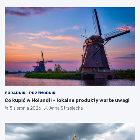
t
z
y
o
c
b
z
a
n
c
y
z
c
y
h
ć
d
?
e
s
t
y
n
a
c
PORADNIKI
PRZEWODNIKI
j
Co kupić w Holandii – lokalne produkty warte uwagi
i
5 sierpnia 2026
Anna Strzelecka