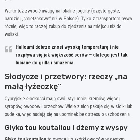
Warto też zwrócić uwagę na lokalne jogurty (często gęste,
bardziej „śmietankowe” niż w Polsce). Tylko z transportem bywa
różnie, więc to raczej zakup do zjedzenia na miejscu niż do
walizki.
Halloumi
dobrze znosi wysoką temperaturę i nie
rozpływa się jak większość serów – dlatego jest tak
lubiane do grilla i smażenia.
Słodycze i przetwory: rzeczy „na
małą łyżeczkę”
Cypryjskie słodkości mają swój styl: mniej kremów, więcej
syropów, owoców i orzechów. Wiele z nich pakuje się w słoiki lub
pudełka, więc nadają się na upominek bez stresu o uszkodzenia.
Glyko tou koutaliou i dżemy z wyspy
Glyko tou koutaliou
to owoce lub skórki owoców w gęstym