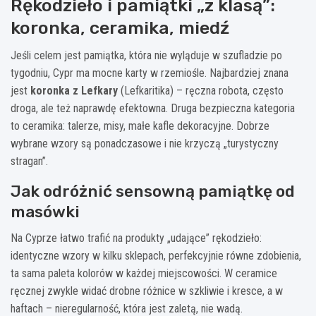
Rękodzieło i pamiątki „z klasą”:
koronka, ceramika, miedź
Jeśli celem jest pamiątka, która nie wyląduje w szufladzie po
tygodniu, Cypr ma mocne karty w rzemiośle. Najbardziej znana
jest
koronka z Lefkary
(Lefkaritika) – ręczna robota, często
droga, ale też naprawdę efektowna. Druga bezpieczna kategoria
to ceramika: talerze, misy, małe kafle dekoracyjne. Dobrze
wybrane wzory są ponadczasowe i nie krzyczą „turystyczny
stragan”.
Jak odróżnić sensowną pamiątkę od
masówki
Na Cyprze łatwo trafić na produkty „udające” rękodzieło:
identyczne wzory w kilku sklepach, perfekcyjnie równe zdobienia,
ta sama paleta kolorów w każdej miejscowości. W ceramice
ręcznej zwykle widać drobne różnice w szkliwie i kresce, a w
haftach – nieregularność, która jest zaletą, nie wadą.