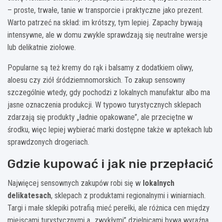
– proste, trwałe, tanie w transporcie i praktyczne jako prezent.
Warto patrzeć na skład: im krótszy, tym lepiej. Zapachy bywają
intensywne, ale w domu zwykle sprawdzają się neutralne wersje
lub delikatnie ziołowe.
Popularne są też kremy do rąk i balsamy z dodatkiem oliwy,
aloesu czy ziół śródziemnomorskich. To zakup sensowny
szczególnie wtedy, gdy pochodzi z lokalnych manufaktur albo ma
jasne oznaczenia produkcji. W typowo turystycznych sklepach
zdarzają się produkty „ładnie opakowane”, ale przeciętne w
środku, więc lepiej wybierać marki dostępne także w aptekach lub
sprawdzonych drogeriach.
Gdzie kupować i jak nie przepłacić
Najwięcej sensownych zakupów robi się w
lokalnych
delikatesach
, sklepach z produktami regionalnymi i winiarniach.
Targi i małe sklepiki potrafią mieć perełki, ale różnica cen między
miejscami turystycznymi a „zwykłymi” dzielnicami bywa wyraźna.