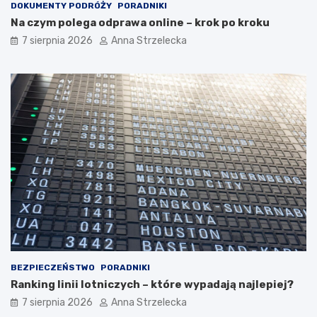
e
a
DOKUMENTY PODRÓŻY
PORADNIKI
g
r
Na czym polega odprawa online – krok po kroku
z
t
7 sierpnia 2026
Anna Strzelecka
o
o
t
z
y
o
c
b
z
a
n
c
y
z
c
y
h
ć
d
?
e
s
t
y
n
a
c
BEZPIECZEŃSTWO
PORADNIKI
j
Ranking linii lotniczych – które wypadają najlepiej?
i
7 sierpnia 2026
Anna Strzelecka