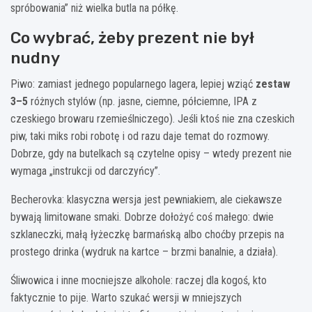
spróbowania” niż wielka butla na półkę.
Co wybrać, żeby prezent nie był
nudny
Piwo: zamiast jednego popularnego lagera, lepiej wziąć
zestaw
3–5
różnych stylów (np. jasne, ciemne, półciemne, IPA z
czeskiego browaru rzemieślniczego). Jeśli ktoś nie zna czeskich
piw, taki miks robi robotę i od razu daje temat do rozmowy.
Dobrze, gdy na butelkach są czytelne opisy – wtedy prezent nie
wymaga „instrukcji od darczyńcy”.
Becherovka: klasyczna wersja jest pewniakiem, ale ciekawsze
bywają limitowane smaki. Dobrze dołożyć coś małego: dwie
szklaneczki, małą łyżeczkę barmańską albo choćby przepis na
prostego drinka (wydruk na kartce – brzmi banalnie, a działa).
Śliwowica i inne mocniejsze alkohole: raczej dla kogoś, kto
faktycznie to pije. Warto szukać wersji w mniejszych