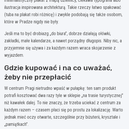
minimalistyczny plakat z mapą dzielnicy, ciekawa typografia albo
ilustracja inspirowana architekturą. Takie rzeczy łatwo spakować
(tuba na plakat robi różnicę) i zwykle podobają się także osobom,
które w Pradze nigdy nie były.
Jeśli ma to być drobiazg „do biura”, dobrze działają ołówki,
zakładki, małe kalendarze, a nawet porządny długopis. Niby nic, a
przyjemnie się używa i za każdym razem wraca skojarzenie z
wyjazdem.
Gdzie kupować i na co uważać,
żeby nie przepłacić
W centrum Pragi nietrudno wpaść w pułapkę: ten sam produkt
potrafi kosztować dwa razy tyle w sklepie „na trasie turystycznej”
niż kawałek dalej. To nie znaczy, że trzeba uciekać z centrum za
każdym razem – czasem płaci się po prostu za lokalizację. Warto
jednak mieć oczy otwarte, szczególnie przy biżuterii, krysztale i
„pamiątkach”.