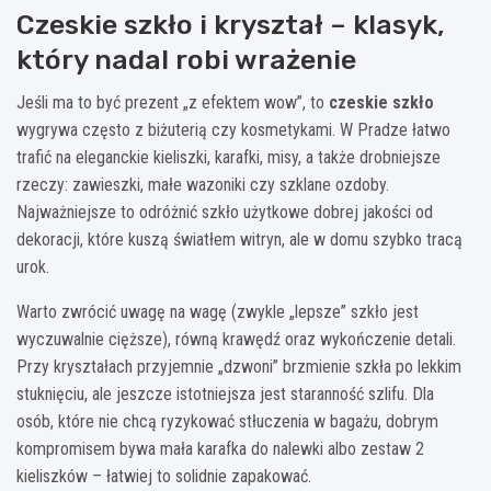
Czeskie szkło i kryształ – klasyk,
który nadal robi wrażenie
Jeśli ma to być prezent „z efektem wow”, to
czeskie szkło
wygrywa często z biżuterią czy kosmetykami. W Pradze łatwo
trafić na eleganckie kieliszki, karafki, misy, a także drobniejsze
rzeczy: zawieszki, małe wazoniki czy szklane ozdoby.
Najważniejsze to odróżnić szkło użytkowe dobrej jakości od
dekoracji, które kuszą światłem witryn, ale w domu szybko tracą
urok.
Warto zwrócić uwagę na wagę (zwykle „lepsze” szkło jest
wyczuwalnie cięższe), równą krawędź oraz wykończenie detali.
Przy kryształach przyjemnie „dzwoni” brzmienie szkła po lekkim
stuknięciu, ale jeszcze istotniejsza jest staranność szlifu. Dla
osób, które nie chcą ryzykować stłuczenia w bagażu, dobrym
kompromisem bywa mała karafka do nalewki albo zestaw 2
kieliszków – łatwiej to solidnie zapakować.