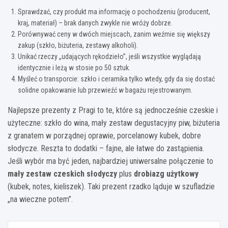
Sprawdzać, czy produkt ma informację o pochodzeniu (producent,
kraj, materiał) – brak danych zwykle nie wróży dobrze.
Porównywać ceny w dwóch miejscach, zanim weźmie się większy
zakup (szkło, biżuteria, zestawy alkoholi).
Unikać rzeczy „udających rękodzieło”, jeśli wszystkie wyglądają
identycznie i leżą w stosie po 50 sztuk.
Myśleć o transporcie: szkło i ceramika tylko wtedy, gdy da się dostać
solidne opakowanie lub przewieźć w bagażu rejestrowanym.
Najlepsze prezenty z Pragi to te, które są jednocześnie czeskie i
użyteczne: szkło do wina, mały zestaw degustacyjny piw, biżuteria
z granatem w porządnej oprawie, porcelanowy kubek, dobre
słodycze. Reszta to dodatki – fajne, ale łatwe do zastąpienia.
Jeśli wybór ma być jeden, najbardziej uniwersalne połączenie to
mały zestaw czeskich słodyczy
plus
drobiazg użytkowy
(kubek, notes, kieliszek). Taki prezent rzadko ląduje w szufladzie
„na wieczne potem”.