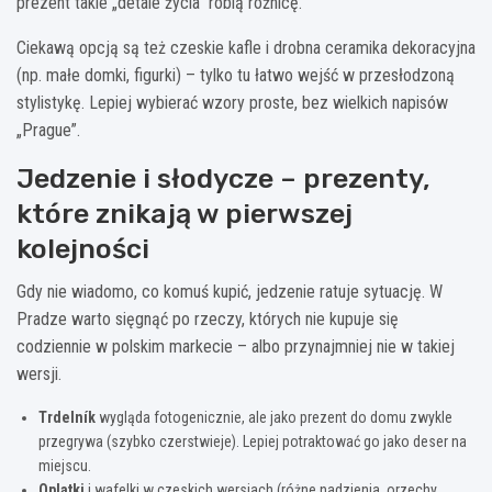
prezent takie „detale życia” robią różnicę.
Ciekawą opcją są też czeskie kafle i drobna ceramika dekoracyjna
(np. małe domki, figurki) – tylko tu łatwo wejść w przesłodzoną
stylistykę. Lepiej wybierać wzory proste, bez wielkich napisów
„Prague”.
Jedzenie i słodycze – prezenty,
które znikają w pierwszej
kolejności
Gdy nie wiadomo, co komuś kupić, jedzenie ratuje sytuację. W
Pradze warto sięgnąć po rzeczy, których nie kupuje się
codziennie w polskim markecie – albo przynajmniej nie w takiej
wersji.
Trdelník
wygląda fotogenicznie, ale jako prezent do domu zwykle
przegrywa (szybko czerstwieje). Lepiej potraktować go jako deser na
miejscu.
Oplatki
i wafelki w czeskich wersjach (różne nadzienia, orzechy,