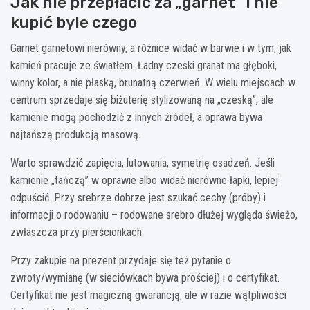
Jak nie przepłacić za „garnet” i nie
kupić byle czego
Garnet garnetowi nierówny, a różnice widać w barwie i w tym, jak
kamień pracuje ze światłem. Ładny czeski granat ma głęboki,
winny kolor, a nie płaską, brunatną czerwień. W wielu miejscach w
centrum sprzedaje się biżuterię stylizowaną na „czeską”, ale
kamienie mogą pochodzić z innych źródeł, a oprawa bywa
najtańszą produkcją masową.
Warto sprawdzić zapięcia, lutowania, symetrię osadzeń. Jeśli
kamienie „tańczą” w oprawie albo widać nierówne łapki, lepiej
odpuścić. Przy srebrze dobrze jest szukać cechy (próby) i
informacji o rodowaniu – rodowane srebro dłużej wygląda świeżo,
zwłaszcza przy pierścionkach.
Przy zakupie na prezent przydaje się też pytanie o
zwroty/wymianę (w sieciówkach bywa prościej) i o certyfikat.
Certyfikat nie jest magiczną gwarancją, ale w razie wątpliwości