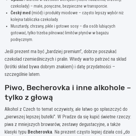
czekolady) – małe, poręczne, bezpieczne w transporcie.
Český med
(miód) i produkty miodowe – często lepszy wybór niż
kolejna tabliczka czekolady.
Musztardy, chrzany, pikle i gotowe sosy – dla osób lubiących
gotować, tylko trzeba pilnować limitów płynów w bagażu
podręcznym.
Jeśli prezent ma być „bardziej premium”, dobrze poszukać
czekolad rzemieślniczych i pralin. Wtedy warto patrzeć na skład
(krótki skład bywa dobrym znakiem) i datę przydatności –
szczególnie latem.
Piwo, Becherovka i inne alkohole –
tylko z głową
Alkohol z Czech to temat oczywisty, ale łatwo go spłaszczyć do
„pierwszej lepszej butelki”. W Pradze da się kupić świetne rzeczy:
piwa z mniejszych browarów, zestawy degustacyjne, a także
klasyki typu
Becherovka
. Na prezent często lepiej działa coś „do