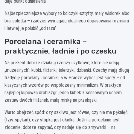
daje punkt odniesienia.
Najbezpieczniejsze wybory to kolczyki-sztyfty, mały wisiorek albo
bransoletka – rzadziej wymagają idealnego dopasowania rozmiaru
i łatwiej je polubić „od razu”.
Porcelana i ceramika –
praktycznie, ładnie i po czesku
Na prezent dobrze działają rzeczy użytkowe, które nie udają
„muzealnych”: kubki, filiżanki, talerzyki, dzbanki. Czechy mają długą
tradycję porcelany i ceramiki, a w Pradze wybór jest spory – od
klasycznych wzorów po współczesny minimalizm. W praktyce
najlepiej kupować drobiazgi: jeden kubek z sensownym uchem,
zestaw dwóch filiżanek, małą miskę na przekąski.
Warto obejrzeć spód: czy szkliwo jest równe, czy nie ma pęknięć
(tzw. spękań), czy stopka jest gładka. Jeśli na porcelanie jest
złocenie, dobrze zapytać, czy nadaje się do zmywarki – na