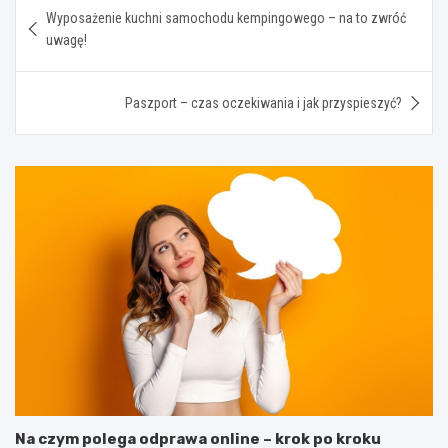
Nawigacja
Wyposażenie kuchni samochodu kempingowego – na to zwróć
wpisu
uwagę!
Paszport – czas oczekiwania i jak przyspieszyć?
Na czym polega odprawa online – krok po kroku