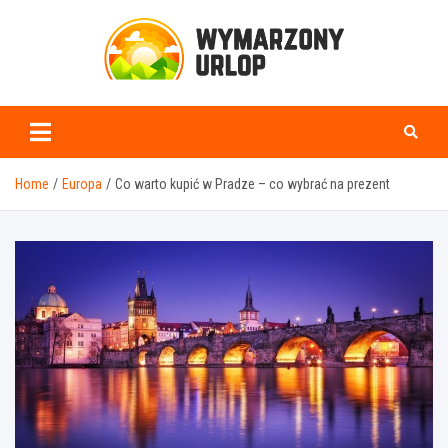
Skip
to
content
www.wymarzonyurlop.
Home
Europa
Co warto kupić w Pradze – co wybrać na prezent