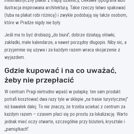
minimalistyczny plakat z mapą dzielnicy, ciekawa typografia albo
ilustracja inspirowana architekturą. Takie rzeczy łatwo spakować
(tuba na plakat robi różnicę) i zwykle podobają się także osobom,
które w Pradze nigdy nie były.
Jeśli ma to być drobiazg „do biura”, dobrze działają ołówki,
zakładki, małe kalendarze, a nawet porządny długopis. Niby nic, a
przyjemnie się używa i za każdym razem wraca skojarzenie z
wyjazdem.
Gdzie kupować i na co uważać,
żeby nie przepłacić
W centrum Pragi nietrudno wpaść w pułapkę: ten sam produkt
potrafi kosztować dwa razy tyle w sklepie „na trasie turystycznej”
niż kawałek dalej. To nie znaczy, że trzeba uciekać z centrum za
każdym razem – czasem płaci się po prostu za lokalizację. Warto
jednak mieć oczy otwarte, szczególnie przy biżuterii, krysztale i
„pamiątkach”.