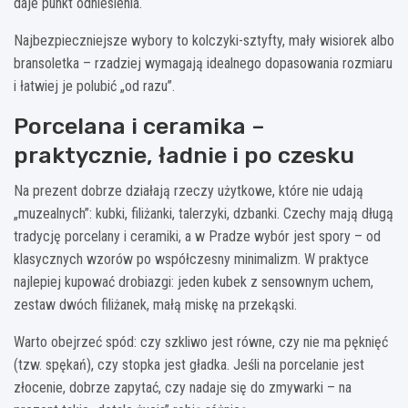
daje punkt odniesienia.
Najbezpieczniejsze wybory to kolczyki-sztyfty, mały wisiorek albo
bransoletka – rzadziej wymagają idealnego dopasowania rozmiaru
i łatwiej je polubić „od razu”.
Porcelana i ceramika –
praktycznie, ładnie i po czesku
Na prezent dobrze działają rzeczy użytkowe, które nie udają
„muzealnych”: kubki, filiżanki, talerzyki, dzbanki. Czechy mają długą
tradycję porcelany i ceramiki, a w Pradze wybór jest spory – od
klasycznych wzorów po współczesny minimalizm. W praktyce
najlepiej kupować drobiazgi: jeden kubek z sensownym uchem,
zestaw dwóch filiżanek, małą miskę na przekąski.
Warto obejrzeć spód: czy szkliwo jest równe, czy nie ma pęknięć
(tzw. spękań), czy stopka jest gładka. Jeśli na porcelanie jest
złocenie, dobrze zapytać, czy nadaje się do zmywarki – na