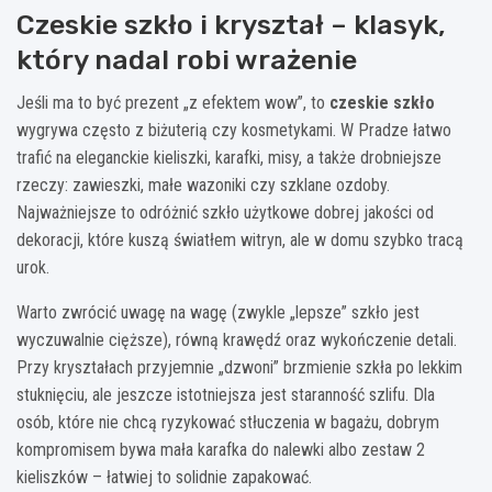
Czeskie szkło i kryształ – klasyk,
który nadal robi wrażenie
Jeśli ma to być prezent „z efektem wow”, to
czeskie szkło
wygrywa często z biżuterią czy kosmetykami. W Pradze łatwo
trafić na eleganckie kieliszki, karafki, misy, a także drobniejsze
rzeczy: zawieszki, małe wazoniki czy szklane ozdoby.
Najważniejsze to odróżnić szkło użytkowe dobrej jakości od
dekoracji, które kuszą światłem witryn, ale w domu szybko tracą
urok.
Warto zwrócić uwagę na wagę (zwykle „lepsze” szkło jest
wyczuwalnie cięższe), równą krawędź oraz wykończenie detali.
Przy kryształach przyjemnie „dzwoni” brzmienie szkła po lekkim
stuknięciu, ale jeszcze istotniejsza jest staranność szlifu. Dla
osób, które nie chcą ryzykować stłuczenia w bagażu, dobrym
kompromisem bywa mała karafka do nalewki albo zestaw 2
kieliszków – łatwiej to solidnie zapakować.