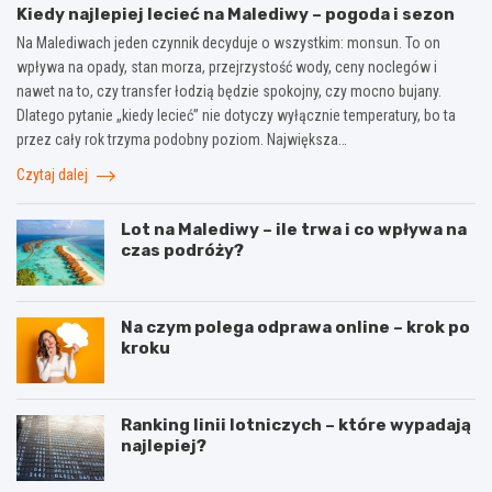
Kiedy najlepiej lecieć na Malediwy – pogoda i sezon
Na Malediwach jeden czynnik decyduje o wszystkim: monsun. To on
wpływa na opady, stan morza, przejrzystość wody, ceny noclegów i
nawet na to, czy transfer łodzią będzie spokojny, czy mocno bujany.
Dlatego pytanie „kiedy lecieć” nie dotyczy wyłącznie temperatury, bo ta
przez cały rok trzyma podobny poziom. Największa…
Czytaj dalej
Lot na Malediwy – ile trwa i co wpływa na
czas podróży?
Na czym polega odprawa online – krok po
kroku
Ranking linii lotniczych – które wypadają
najlepiej?