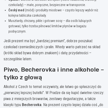
czekolady) – małe, poręczne, bezpieczne w transporcie.
Český med
(miód) i produkty miodowe – często lepszy wybór niż
kolejna tabliczka czekolady.
Musztardy, chrzany, pikle i gotowe sosy – dla osób lubiących
gotować, tylko trzeba pilnować limitów płynów w bagażu
podręcznym.
Jeśli prezent ma być „bardziej premium”, dobrze poszukać
czekolad rzemieślniczych i pralin. Wtedy warto patrzeć na skład
(krótki skład bywa dobrym znakiem) i datę przydatności –
szczególnie latem.
Piwo, Becherovka i inne alkohole –
tylko z głową
Alkohol z Czech to temat oczywisty, ale łatwo go spłaszczyć do
„pierwszej lepszej butelki”. W Pradze da się kupić świetne rzeczy:
piwa z mniejszych browarów, zestawy degustacyjne, a także
klasyki typu
Becherovka
. Na prezent często lepiej działa coś „do