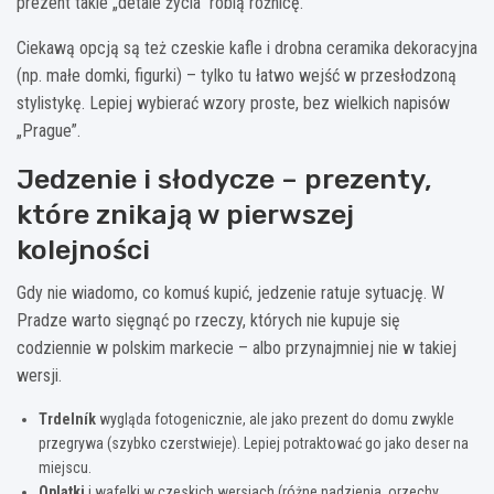
prezent takie „detale życia” robią różnicę.
Ciekawą opcją są też czeskie kafle i drobna ceramika dekoracyjna
(np. małe domki, figurki) – tylko tu łatwo wejść w przesłodzoną
stylistykę. Lepiej wybierać wzory proste, bez wielkich napisów
„Prague”.
Jedzenie i słodycze – prezenty,
które znikają w pierwszej
kolejności
Gdy nie wiadomo, co komuś kupić, jedzenie ratuje sytuację. W
Pradze warto sięgnąć po rzeczy, których nie kupuje się
codziennie w polskim markecie – albo przynajmniej nie w takiej
wersji.
Trdelník
wygląda fotogenicznie, ale jako prezent do domu zwykle
przegrywa (szybko czerstwieje). Lepiej potraktować go jako deser na
miejscu.
Oplatki
i wafelki w czeskich wersjach (różne nadzienia, orzechy,