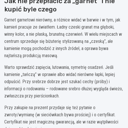
Jak nie przepłacić za „garnet” i nie
kupić byle czego
Garnet garnetowi nierówny, a różnice widać w barwie i w tym, jak
kamień pracuje ze światłem. Ładny czeski granat ma głęboki,
winny kolor, a nie płaską, brunatną czerwień. W wielu miejscach w
centrum sprzedaje się biżuterię stylizowaną na „czeską”, ale
kamienie mogą pochodzić z innych źródeł, a oprawa bywa
najtańszą produkcją masową.
Warto sprawdzić zapięcia, lutowania, symetrię osadzeń. Jeśli
kamienie „tańczą” w oprawie albo widać nierówne łapki, lepiej
odpuścić. Przy srebrze dobrze jest szukać cechy (próby) i
informacji o rodowaniu – rodowane srebro dłużej wygląda świeżo,
zwłaszcza przy pierścionkach.
Przy zakupie na prezent przydaje się też pytanie o
zwroty/wymianę (w sieciówkach bywa prościej) i o certyfikat.
Certyfikat nie jest magiczną gwarancją, ale w razie wątpliwości