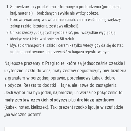
Sprawdzać, czy produkt ma informację o pochodzeniu (producent,
kraj, materiał) – brak danych zwykle nie wróży dobrze.
Porównywać ceny w dwóch miejscach, zanim weźmie się większy
zakup (szkło, biżuteria, zestawy alkoholi).
Unikać rzeczy „udających rękodzieło”, jeśli wszystkie wyglądają
identycznie i leżą w stosie po 50 sztuk.
Myśleć o transporcie: szkło i ceramika tylko wtedy, gdy da się dostać
solidne opakowanie lub przewieźć w bagażu rejestrowanym.
Najlepsze prezenty z Pragi to te, które są jednocześnie czeskie i
użyteczne: szkło do wina, mały zestaw degustacyjny piw, biżuteria
z granatem w porządnej oprawie, porcelanowy kubek, dobre
słodycze. Reszta to dodatki – fajne, ale łatwe do zastąpienia.
Jeśli wybór ma być jeden, najbardziej uniwersalne połączenie to
mały zestaw czeskich słodyczy
plus
drobiazg użytkowy
(kubek, notes, kieliszek). Taki prezent rzadko ląduje w szufladzie
„na wieczne potem”.