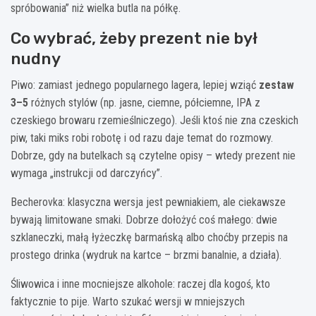
spróbowania” niż wielka butla na półkę.
Co wybrać, żeby prezent nie był
nudny
Piwo: zamiast jednego popularnego lagera, lepiej wziąć
zestaw
3–5
różnych stylów (np. jasne, ciemne, półciemne, IPA z
czeskiego browaru rzemieślniczego). Jeśli ktoś nie zna czeskich
piw, taki miks robi robotę i od razu daje temat do rozmowy.
Dobrze, gdy na butelkach są czytelne opisy – wtedy prezent nie
wymaga „instrukcji od darczyńcy”.
Becherovka: klasyczna wersja jest pewniakiem, ale ciekawsze
bywają limitowane smaki. Dobrze dołożyć coś małego: dwie
szklaneczki, małą łyżeczkę barmańską albo choćby przepis na
prostego drinka (wydruk na kartce – brzmi banalnie, a działa).
Śliwowica i inne mocniejsze alkohole: raczej dla kogoś, kto
faktycznie to pije. Warto szukać wersji w mniejszych