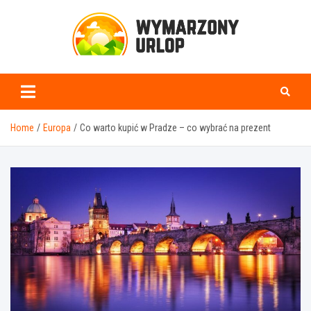
Skip
to
content
www.wymarzonyurlop.
Home
Europa
Co warto kupić w Pradze – co wybrać na prezent