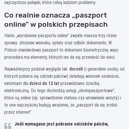
najczęstsze pułapki, które robią ludziom problemy.
Co realnie oznacza „paszport
online” w polskich przepisach
Hasło „wyrobienie paszportu online” zwykle miesza trzy różne
sprawy: złożenie wniosku, opłaty oraz odbiór dokumentu. W
Polsce standardowy paszport to dokument biometryczny, więc
procedura ma elementy, których nie da się przenieść do sieci.
Najważniejszy podział wygląda tak:
dorośli
(i generalnie osoby, od
których pobiera się odciski palców) składają wniosek osobiście,
natomiast dla
dzieci do 12 lat
przewidziano ścieżkę
elektroniczną. Do tego dochodzą usługi „okołopaszportowe”,
które są online (np. sprawdzenie statusu czy umawianie wizyty) i
to one najczęściej budują wrażenie, że „paszport da się zrobić
przez internet”.
Jeśli wymagane jest pobranie odcisków palców,