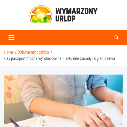
Skip
to
content
www.wymarzonyurlop.
Home
Dokumenty podróży
Czy paszport można wyrobić online – aktualne zasady i ograniczenia