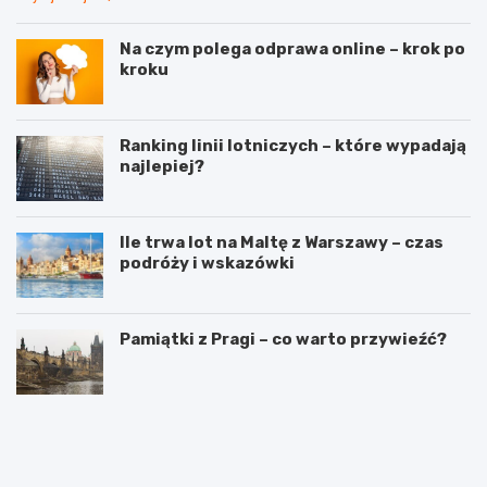
Na czym polega odprawa online – krok po
kroku
Ranking linii lotniczych – które wypadają
najlepiej?
Ile trwa lot na Maltę z Warszawy – czas
podróży i wskazówki
Pamiątki z Pragi – co warto przywieźć?
T
W
r
y
a
j
s
ą
y
t