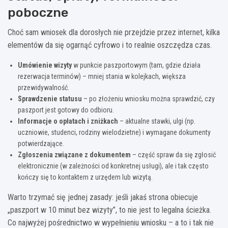
poboczne
Choć sam wniosek dla dorosłych nie przejdzie przez internet, kilka
elementów da się ogarnąć cyfrowo i to realnie oszczędza czas.
Umówienie wizyty
w punkcie paszportowym (tam, gdzie działa
rezerwacja terminów) – mniej stania w kolejkach, większa
przewidywalność.
Sprawdzenie statusu
– po złożeniu wniosku można sprawdzić, czy
paszport jest gotowy do odbioru.
Informacje o opłatach i zniżkach
– aktualne stawki, ulgi (np.
uczniowie, studenci, rodziny wielodzietne) i wymagane dokumenty
potwierdzające.
Zgłoszenia związane z dokumentem
– część spraw da się zgłosić
elektronicznie (w zależności od konkretnej usługi), ale i tak często
kończy się to kontaktem z urzędem lub wizytą.
Warto trzymać się jednej zasady: jeśli jakaś strona obiecuje
„paszport w 10 minut bez wizyty”, to nie jest to legalna ścieżka.
Co najwyżej pośrednictwo w wypełnieniu wniosku – a to i tak nie