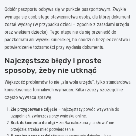
Odbiór paszportu odbywa się w punkcie paszportowym. Zwykle
wymaga się osobistego stawiennictwa osoby, dla której dokument
został wydany (w przypadku dzieci – zgodnie z zasadami urzędu
oraz wiekiem dziecka). Tego etapu nie da się przenieść do
paczkomatu ani wysyłki kurierskiej, bo chodzi o bezpieczeństwo i
potwierdzenie tożsamości przy wydaniu dokumentu.
Najczęstsze błędy i proste
sposoby, żeby nie utknąć
Większość problemów to nie „zła wola urzędu”, tylko standardowa
konsekwencja formalnych wymagań. Kilka rzeczy szczególnie
często wywraca sprawę.
Źle przygotowane zdjęcie
– najczęstszy powód wzywania do
uzupełnień, zwłaszcza przy wniosku online.
Brak dokumentu do ulgi
– zniżka naliczona „na słowo” nie
przejdzie; trzeba mieć potwierdzenie.
Niepełna zgoda rodziców
przy paszporcie dziecka – bez