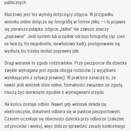
publicznych.
Kluczowy jest też wymóg dotyczący zdjęcia. W przypadku
wniosku online dołącza się fotografię w formie pliku – i tu pojawia
się pierwsza pułapka: zdjęcie „ładne” nie zawsze znaczy
„poprawne”. Jeśli system lub urzędnik odrzuci fotografię (np. cień
na twarzy, tło niejednolite, niewłaściwy kadr), postępowanie się
wydłuża, bo trzeba dosłać poprawny plik.
Drugi warunek to zgody rodzicielskie. Przy paszporcie dla dziecka
zwykle wymagana jest zgoda obojga rodziców (z wyjątkami
wynikającymi z sytuacji prawnej). W praktyce oznacza to, że
nawet jeśli wniosek idzie online, formalności związane ze zgodą
muszą być domknięte zgodnie z wymaganiami urzędu.
Na końcu zostaje odbiór. Nawet gdy wniosek składa się
elektronicznie, dokument odbiera się w punkcie paszportowym.
Czasem oczekuje się obecności dziecka przy odbiorze (zależnie
od procedur i wieku), więc dobrze sprawdzić zasady konkretnego