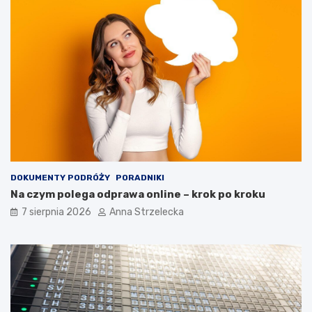
n
c
y
z
c
y
h
ć
d
?
e
s
t
y
n
a
c
j
DOKUMENTY PODRÓŻY
PORADNIKI
i
Na czym polega odprawa online – krok po kroku
7 sierpnia 2026
Anna Strzelecka