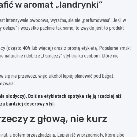
rafić w aromat „landrynki”
jest intensywnie owocowa, wyraźna, ale nie „perfumowana”. Jeśli w
ry deluxe” i wszystko pachnie tak samo, to zwykle jest to produkt
mocy (często
40%
lub więcej) oraz z prostą etykietą. Popularne smaki
ie naturalnie i dobrze „tłumaczy” styl trunku osobom, które nie
w się nie przewozi, więc alkohol lepiej planować pod bagaż
pozwala.
a słodyczy). Dziś na etykietach spotyka się ją rzadziej niż
cza bardziej deserowy styl.
rzeczy z głową, nie kurz
nut, a potem przeszkadzają. Lepiej iść w przedmioty, które albo