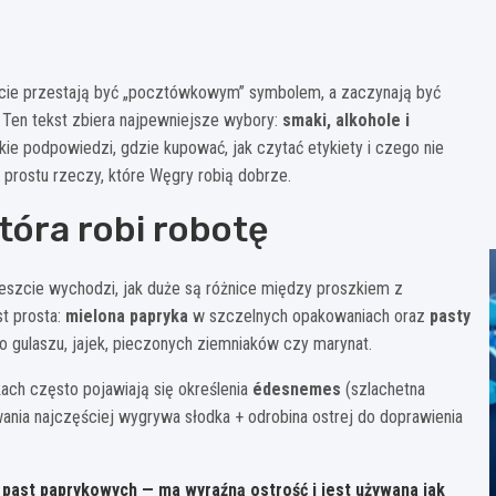
ie przestają być „pocztówkowym” symbolem, a zaczynają być
 Ten tekst zbiera najpewniejsze wybory:
smaki, alkohole i
tkie podpowiedzi, gdzie kupować, jak czytać etykiety i czego nie
po prostu rzeczy, które Węgry robią dobrze.
tóra robi robotę
peszcie wychodzi, jak duże są różnice między proszkiem z
t prosta:
mielona papryka
w szczelnych opakowaniach oraz
pasty
o gulaszu, jajek, pieczonych ziemniaków czy marynat.
ach często pojawiają się określenia
édesnemes
(szlachetna
nia najczęściej wygrywa słodka + odrobina ostrej do doprawienia
 past paprykowych — ma wyraźną ostrość i jest używana jak