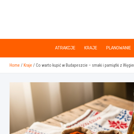
Skip
to
content
ATRAKCJE
KRAJE
PLANOWANIE
Home
Kraje
Co warto kupić w Budapeszcie – smaki i pamiątki z Węgie