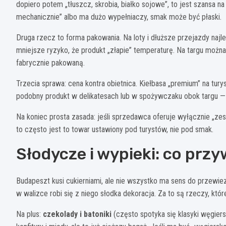
dopiero potem „tłuszcz, skrobia, białko sojowe”, to jest szansa 
mechanicznie” albo ma dużo wypełniaczy, smak może być płaski.
Druga rzecz to forma pakowania. Na loty i dłuższe przejazdy najl
mniejsze ryzyko, że produkt „złapie” temperaturę. Na targu można
fabrycznie pakowaną.
Trzecia sprawa: cena kontra obietnica. Kiełbasa „premium” na tur
podobny produkt w delikatesach lub w spożywczaku obok targu — je
Na koniec prosta zasada: jeśli sprzedawca oferuje wyłącznie „z
to często jest to towar ustawiony pod turystów, nie pod smak.
Słodycze i wypieki: co przy
Budapeszt kusi cukierniami, ale nie wszystko ma sens do przewiez
w walizce robi się z niego słodka dekoracja. Za to są rzeczy, któ
Na plus:
czekolady i batoniki
(często spotyka się klasyki węgier