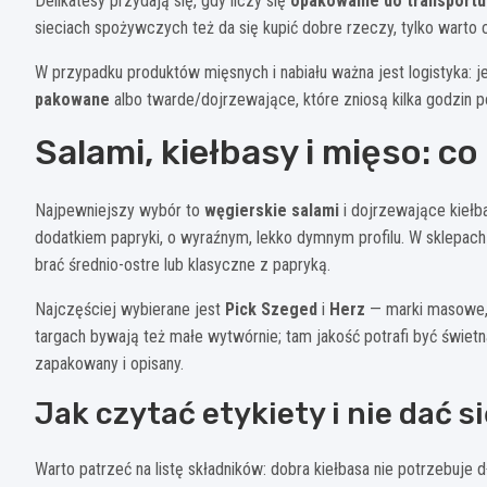
Delikatesy przydają się, gdy liczy się
opakowanie do transportu
sieciach spożywczych też da się kupić dobre rzeczy, tylko warto c
W przypadku produktów mięsnych i nabiału ważna jest logistyka: je
pakowane
albo twarde/dojrzewające, które zniosą kilka godzin 
Salami, kiełbasy i mięso: c
Najpewniejszy wybór to
węgierskie salami
i dojrzewające kiełb
dodatkiem papryki, o wyraźnym, lekko dymnym profilu. W sklepach tr
brać średnio-ostre lub klasyczne z papryką.
Najczęściej wybierane jest
Pick Szeged
i
Herz
— marki masowe, 
targach bywają też małe wytwórnie; tam jakość potrafi być świetn
zapakowany i opisany.
Jak czytać etykiety i nie dać s
Warto patrzeć na listę składników: dobra kiełbasa nie potrzebuje d