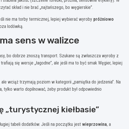
i stabilna jakość (szczelne torebki, próżnia, sensowne etykiety). W
zytać skład i nie brać „najtańszego, bo węgierskie”.
śli nie ma torby termicznej, lepiej wybierać wyroby
próżniowo
poza lodówką.
o ma sens w walizce
asy, bo dobrze znoszą transport. Szukane są zwłaszcza wyroby z
afiają się wersje „łagodne”, ale jeśli ma to być smak Węgier, lepiej
ale wciąż trzymają poziom w kategorii „pamiątka do jedzenia”. Na
a, tylko warto dopilnować, żeby produkt był odpowiednio
ię „turystycznej kiełbasie”
ługiej tabeli dodatków. Jeśli na początku jest
wieprzowina
, a