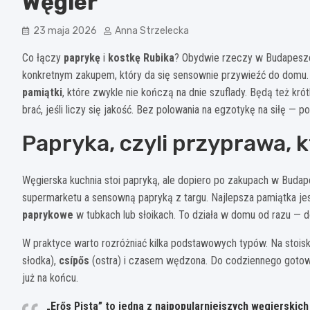
Węgier
23 maja 2026
Anna Strzelecka
Co łączy
paprykę
i
kostkę Rubika
? Obydwie rzeczy w Budapeszc
konkretnym zakupem, który da się sensownie przywieźć do domu.
pamiątki
, które zwykle nie kończą na dnie szuflady. Będą też kró
brać, jeśli liczy się jakość. Bez polowania na egzotykę na siłę — 
Papryka, czyli przyprawa, k
Węgierska kuchnia stoi papryką, ale dopiero po zakupach w Buda
supermarketu a sensowną papryką z targu. Najlepsza pamiątka jes
paprykowe
w tubkach lub słoikach. To działa w domu od razu — d
W praktyce warto rozróżniać kilka podstawowych typów. Na stoisk
słodka),
csípős
(ostra) i czasem wędzona. Do codziennego gotowa
już na końcu.
„Erős Pista”
to jedna z najpopularniejszych węgierskich