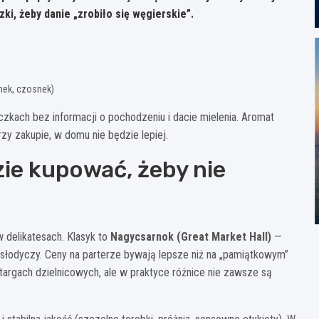
ki, żeby danie „zrobiło się węgierskie”.
inek, czosnek)
kach bez informacji o pochodzeniu i dacie mielenia. Aromat
przy zakupie, w domu nie będzie lepiej.
zie kupować, żeby nie
w delikatesach. Klasyk to
Nagycsarnok (Great Market Hall)
—
i, słodyczy. Ceny na parterze bywają lepsze niż na „pamiątkowym”
targach dzielnicowych, ale w praktyce różnice nie zawsze są