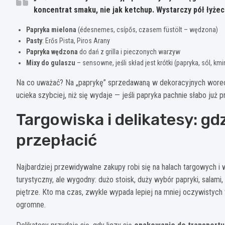
koncentrat smaku, nie jak ketchup. Wystarczy pół łyżecz
Papryka mielona
(édesnemes, csípős, czasem füstölt – wędzona)
Pasty
: Erős Pista, Piros Arany
Papryka wędzona
do dań z grilla i pieczonych warzyw
Mixy do gulaszu
– sensowne, jeśli skład jest krótki (papryka, sól, km
Na co uważać? Na „paprykę” sprzedawaną w dekoracyjnych worecz
ucieka szybciej, niż się wydaje — jeśli papryka pachnie słabo już 
Targowiska i delikatesy: gd
przepłacić
Najbardziej przewidywalne zakupy robi się na halach targowych i 
turystyczny, ale wygodny: dużo stoisk, duży wybór papryki, salam
piętrze. Kto ma czas, zwykle wypada lepiej na mniej oczywistych 
ogromne.