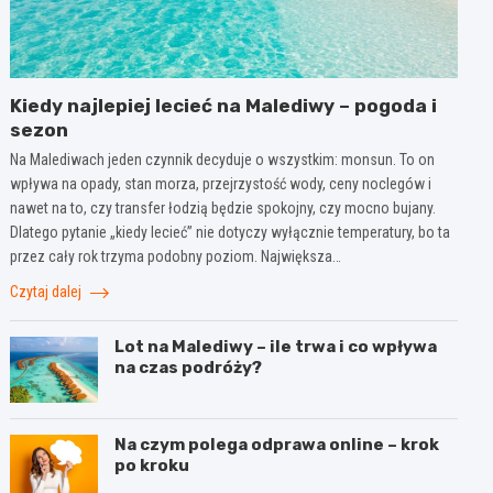
Kiedy najlepiej lecieć na Malediwy – pogoda i
sezon
Na Malediwach jeden czynnik decyduje o wszystkim: monsun. To on
wpływa na opady, stan morza, przejrzystość wody, ceny noclegów i
nawet na to, czy transfer łodzią będzie spokojny, czy mocno bujany.
Dlatego pytanie „kiedy lecieć” nie dotyczy wyłącznie temperatury, bo ta
przez cały rok trzyma podobny poziom. Największa…
Czytaj dalej
Lot na Malediwy – ile trwa i co wpływa
na czas podróży?
Na czym polega odprawa online – krok
po kroku