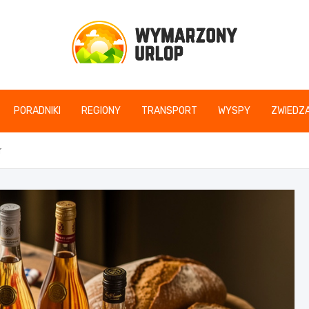
www.wymarzonyurlop
PORADNIKI
REGIONY
TRANSPORT
WYSPY
ZWIEDZA
r