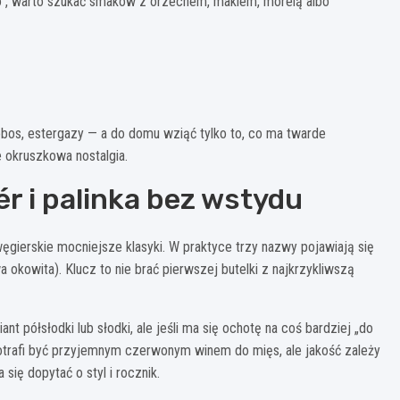
rsko”, warto szukać smaków z orzechem, makiem, morelą albo
 dobos, estergazy — a do domu wziąć tylko to, co ma twarde
 okruszkowa nostalgia.
vér i palinka bez wstydu
węgierskie mocniejsze klasyki. W praktyce trzy nazwy pojawiają się
okowita). Klucz to nie brać pierwszej butelki z najkrzykliwszą
nt półsłodki lub słodki, ale jeśli ma się ochotę na coś bardziej „do
potrafi być przyjemnym czerwonym winem do mięs, ale jakość zależy
ię dopytać o styl i rocznik.