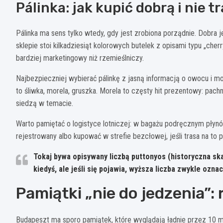
Pálinka: jak kupić dobrą i nie t
Pálinka ma sens tylko wtedy, gdy jest zrobiona porządnie. Dobra 
sklepie stoi kilkadziesiąt kolorowych butelek z opisami typu „cher
bardziej marketingowy niż rzemieślniczy.
Najbezpieczniej wybierać pálinkę z jasną informacją o owocu i 
to śliwka, morela, gruszka. Morela to częsty hit prezentowy: pachn
siedzą w temacie.
Warto pamiętać o logistyce lotniczej: w bagażu podręcznym płynó
rejestrowany albo kupować w strefie bezcłowej, jeśli trasa na to 
Tokaj bywa opisywany liczbą
puttonyos
(historyczna skal
kiedyś, ale jeśli się pojawia, wyższa liczba zwykle ozna
Pamiątki „nie do jedzenia”: 
Budapeszt ma sporo pamiątek, które wyglądają ładnie przez 10 mi