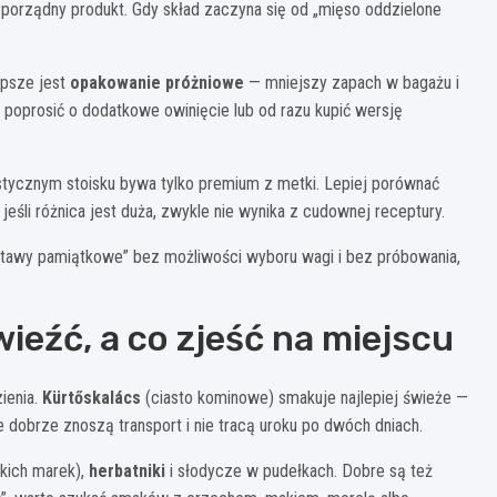
na porządny produkt. Gdy skład zaczyna się od „mięso oddzielone
epsze jest
opakowanie próżniowe
— mniejszy zapach w bagażu i
 poprosić o dodatkowe owinięcie lub od razu kupić wersję
ystycznym stoisku bywa tylko premium z metki. Lepiej porównać
śli różnica jest duża, zwykle nie wynika z cudownej receptury.
estawy pamiątkowe” bez możliwości wyboru wagi i bez próbowania,
wieźć, a co zjeść na miejscu
ienia.
Kürtőskalács
(ciasto kominowe) smakuje najlepiej świeże —
re dobrze znoszą transport i nie tracą uroku po dwóch dniach.
skich marek),
herbatniki
i słodycze w pudełkach. Dobre są też