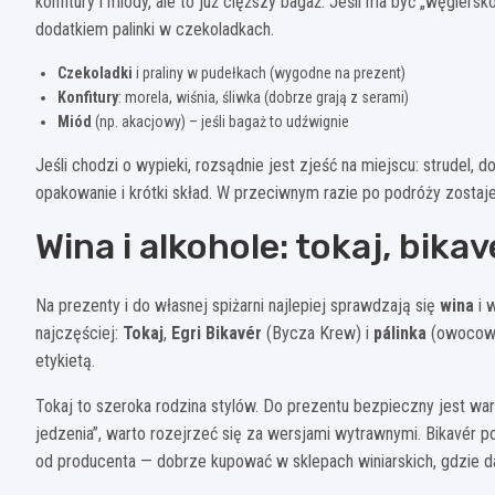
konfitury i miody, ale to już cięższy bagaż. Jeśli ma być „węgie
dodatkiem palinki w czekoladkach.
Czekoladki
i praliny w pudełkach (wygodne na prezent)
Konfitury
: morela, wiśnia, śliwka (dobrze grają z serami)
Miód
(np. akacjowy) – jeśli bagaż to udźwignie
Jeśli chodzi o wypieki, rozsądnie jest zjeść na miejscu: strudel,
opakowanie i krótki skład. W przeciwnym razie po podróży zostaje
Wina i alkohole: tokaj, bika
Na prezenty i do własnej spiżarni najlepiej sprawdzają się
wina
i 
najczęściej:
Tokaj
,
Egri Bikavér
(Bycza Krew) i
pálinka
(owocowa 
etykietą.
Tokaj to szeroka rodzina stylów. Do prezentu bezpieczny jest waria
jedzenia”, warto rozejrzeć się za wersjami wytrawnymi. Bikavér 
od producenta — dobrze kupować w sklepach winiarskich, gdzie da s