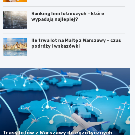
Ranking linii lotniczych – które
wypadają najlepiej?
Ile trwa lot na Maltę z Warszawy – czas
podróży i wskazówki
Trasy lotów z Warszawy do egzotycznych