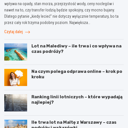
wpływa na opady, stan morza, przejrzystość wody, ceny noclegów i
nawet na to, czy transfer łodzią będzie spokojny, czy mocno bujany.
Dlatego pytanie „kiedy lecieć” nie dotyczy wyłącznie temperatury, bo ta
przez cały rok trzyma podobny poziom. Największa…
Czytaj dalej
Lot na Malediwy – ile trwa i co wpływa na
czas podróży?
Na czym polega odprawa online – krok po
kroku
Ranking linii lotniczych – które wypadają
najlepiej?
Ile trwa lot na Maltę z Warszawy – czas
podróży i wskazówki