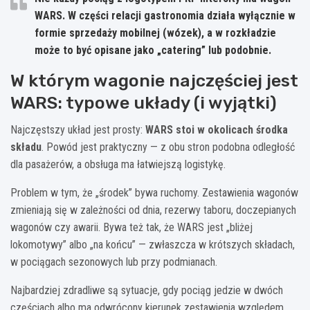
WARS. W części relacji gastronomia działa wyłącznie w
formie sprzedaży mobilnej (wózek), a w rozkładzie
może to być opisane jako „catering” lub podobnie.
W którym wagonie najczęściej jest
WARS: typowe układy (i wyjątki)
Najczęstszy układ jest prosty:
WARS stoi w okolicach środka
składu
. Powód jest praktyczny — z obu stron podobna odległość
dla pasażerów, a obsługa ma łatwiejszą logistykę.
Problem w tym, że „środek” bywa ruchomy. Zestawienia wagonów
zmieniają się w zależności od dnia, rezerwy taboru, doczepianych
wagonów czy awarii. Bywa też tak, że WARS jest „bliżej
lokomotywy” albo „na końcu” — zwłaszcza w krótszych składach,
w pociągach sezonowych lub przy podmianach.
Najbardziej zdradliwe są sytuacje, gdy pociąg jedzie w dwóch
częściach albo ma odwrócony kierunek zestawienia względem