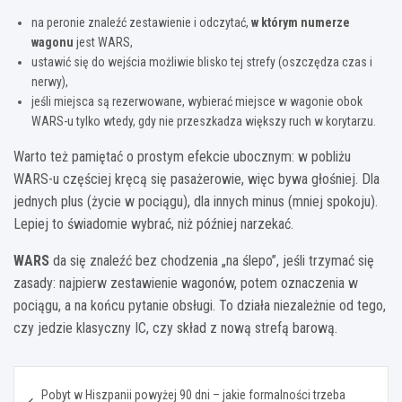
na peronie znaleźć zestawienie i odczytać,
w którym numerze
wagonu
jest WARS,
ustawić się do wejścia możliwie blisko tej strefy (oszczędza czas i
nerwy),
jeśli miejsca są rezerwowane, wybierać miejsce w wagonie obok
WARS-u tylko wtedy, gdy nie przeszkadza większy ruch w korytarzu.
Warto też pamiętać o prostym efekcie ubocznym: w pobliżu
WARS-u częściej kręcą się pasażerowie, więc bywa głośniej. Dla
jednych plus (życie w pociągu), dla innych minus (mniej spokoju).
Lepiej to świadomie wybrać, niż później narzekać.
WARS
da się znaleźć bez chodzenia „na ślepo”, jeśli trzymać się
zasady: najpierw zestawienie wagonów, potem oznaczenia w
pociągu, a na końcu pytanie obsługi. To działa niezależnie od tego,
czy jedzie klasyczny IC, czy skład z nową strefą barową.
Nawigacja
Pobyt w Hiszpanii powyżej 90 dni – jakie formalności trzeba