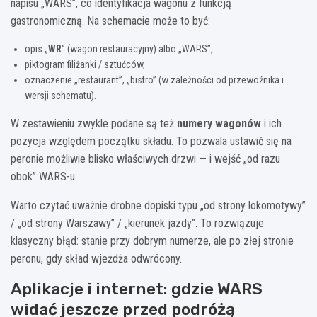
napisu „WARS”, co identyfikacja wagonu z funkcją
gastronomiczną. Na schemacie może to być:
opis „
WR
” (wagon restauracyjny) albo „WARS”,
piktogram filiżanki / sztućców,
oznaczenie „restaurant”, „bistro” (w zależności od przewoźnika i
wersji schematu).
W zestawieniu zwykle podane są też
numery wagonów
i ich
pozycja względem początku składu. To pozwala ustawić się na
peronie możliwie blisko właściwych drzwi — i wejść „od razu
obok” WARS-u.
Warto czytać uważnie drobne dopiski typu „od strony lokomotywy”
/ „od strony Warszawy” / „kierunek jazdy”. To rozwiązuje
klasyczny błąd: stanie przy dobrym numerze, ale po złej stronie
peronu, gdy skład wjeżdża odwrócony.
Aplikacje i internet: gdzie WARS
widać jeszcze przed podróżą