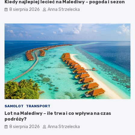
Kiedy najlepiej lecieć na Malediwy – pogoda i sezon
z
t
8 sierpnia 2026
Anna Strzelecka
o
o
t
z
y
o
c
b
z
a
n
c
y
z
c
y
h
ć
d
?
e
s
t
y
n
a
c
SAMOLOT
TRANSPORT
j
Lot na Malediwy – ile trwa i co wpływa na czas
i
podróży?
8 sierpnia 2026
Anna Strzelecka