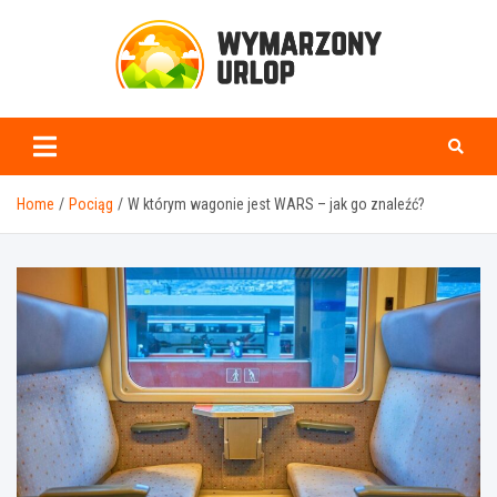
Skip
to
content
www.wymarzonyurlop.
Home
Pociąg
W którym wagonie jest WARS – jak go znaleźć?