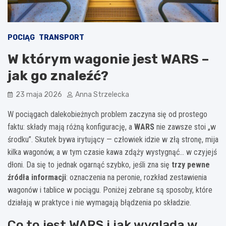
POCIĄG
TRANSPORT
W którym wagonie jest WARS –
jak go znaleźć?
23 maja 2026
Anna Strzelecka
W pociągach dalekobieżnych problem zaczyna się od prostego
faktu: składy mają różną konfigurację, a
WARS
nie zawsze stoi „w
środku”. Skutek bywa irytujący — człowiek idzie w złą stronę, mija
kilka wagonów, a w tym czasie kawa zdąży wystygnąć… w czyjejś
dłoni. Da się to jednak ogarnąć szybko, jeśli zna się
trzy pewne
źródła informacji
: oznaczenia na peronie, rozkład zestawienia
wagonów i tablice w pociągu. Poniżej zebrane są sposoby, które
działają w praktyce i nie wymagają błądzenia po składzie.
Co to jest WARS i jak wygląda w