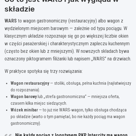
składzie
WARS
to wagon gastronomiczny (restauracyjny) albo wagon z
wydzielonym miejscem barowym — zależnie od typu pociągu. W
klasycznym układzie rozpoznaje się go po większej liczbie okien
w części pasażerskiej i charakterystycznym zapleczu kuchennym
(często bez okien lub z mniejszymi). W nowszych składach bywa
oznaczony piktogramem filiżanki lub napisem „WARS” na drzwiach.
W praktyce spotyka się trzy rozwiązania:
Wagon restauracyjny
— stoliki, obsługa, pełna kuchnia (najłatwiejszy
do rozpoznania).
Wagon barowy
lub „strefa gastronomiczna” — mniejsza oferta,
czasem kilka miejsc siedzących.
Wózek minibar
— to już nie WARS-wagon, tylko obsługa chodząca
po składzie (warto o tym pamiętać, bo nie każdy pociąg ma wagon
gastronomiczny).
Nie każdy pociąg z logotypem PKP Intercity ma wagon