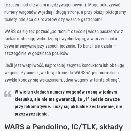
(czasem nad drzwiami międzywagonowymi). Mogą pokazywać
numery wagonów w jedną i drugą stronę, a przy okazji piktogramy
toalety, miejsca dla rowerów czy właśnie gastronomii.
WARS da się też poznać „po ruchu”: częściej widać pasażerów z
tackami, obsługę wchodzącą i wychodzącą, a w przedsionku
bywa intensywniejszy zapach jedzenia. To banał, ale działa —
szczególnie w godzinach posiłków.
Jeśli jest wątpliwość, najprościej zapytać konduktora lub obsługę
wagonu. Pytanie o „w którą stronę do WARS-u” jest normalne i
zwykle kończy się wskazaniem: „dwa wagony w tamtą stronę”.
W wielu składach numery wagonów rosną w jednym
kierunku, ale nie ma gwarancji, że „1” będzie zawsze
przy lokomotywie. Liczy się aktualne zestawienie, nie
przyzwyczajenie.
WARS a Pendolino, IC/TLK, składy