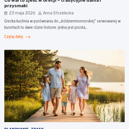
Co warto zjeść w Grecji – tradycyjne dania i
przysmaki
23 maja 2026
Anna Strzelecka
Grecka kuchnia w porównaniu do „śródziemnomorskiej” serwowanej w
kurortach to dwie różne historie: jedna jest prosta,…
Czytaj dalej
PLANOWANIE
TRASY