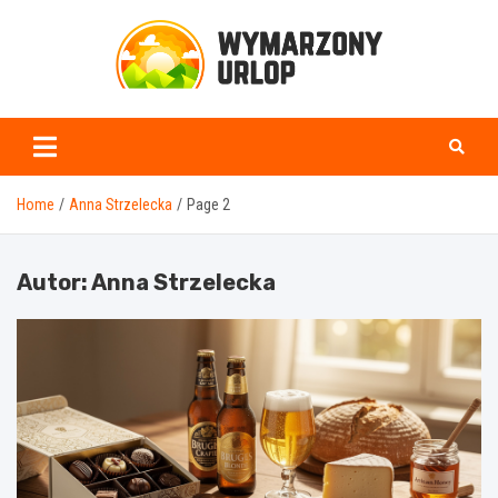
Skip
to
content
www.wymarzonyurlop.
Home
Anna Strzelecka
Page 2
Autor:
Anna Strzelecka