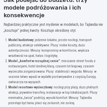
modele podróżowania i ich
konsekwencje
Najbardziej praktyczne jest myślenie w modelach, bo Tajlandia nie
„kosztuje” jednej kwoty. Kosztuje określony styl.
Model budżetowy
: jedzenie lokalne, proste noclegi, transport
publiczny, atrakcje selektywne. Plusy: niskie koszty, dużo
autentyczności. Minusy: kompromisy w komforcie, większa
wrażliwość na upał, hałas i logistykę.
Model „komfort w rozsądnej cenie”
: mieszanie street foodu z
restauracjami, hotel średniej klasy, czasem lot krajowy, czasem
wycieczka zorganizowana. Plusy: stabilność i wygoda. Minusy: w
sezonie łatwo wpaść w wydatki porównywalne z częścią Europy,
zwłaszcza na wyspach.
Model resortowo-wycieczkowy
: noclegi przy plaży, dużo płatnych
atrakcji, prywatne transfery, restauracje w top lokalizacjach. Plusy:
minimalna „tarcia” podróży, wysoki komfort. Minusy: Tajlandia
przestaje być tania; płaci się za kurort, nie za kraj.