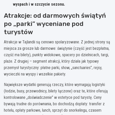
wyspach i w szczycie sezonu.
Atrakcje: od darmowych świątyń
po „parki” wyceniane pod
turystów
Atrakcje w Tajlandii są cenowo spolaryzowane. Z jednej strony są
miejsca za grosze lub darmowe: świątynie (część jest bezpłatna,
część ma bilety), punkty widokowe, spacery po dzielnicach, targi,
plaże. Z drugiej – segment atrakcji, który działa jak typowy
przemysł turystyczny: płatne parki, show, „sanctuaries”, rejsy,
wycieczki na wyspy i wszelkie pakiety.
Największe wydatki generują rzeczy, które wymagają logistyki
(łodzie, busy, przewodnicy, bilety łączone) oraz te, które oferują
kontrolowane „doświadczenie” w estetyce pod turystę. Ceny
bywają trudne do porównania, bo dochodzą dopłaty: transfer z
hotelu, opłaty parkowe, lunch, sprzęt do snorkelingu, czasem