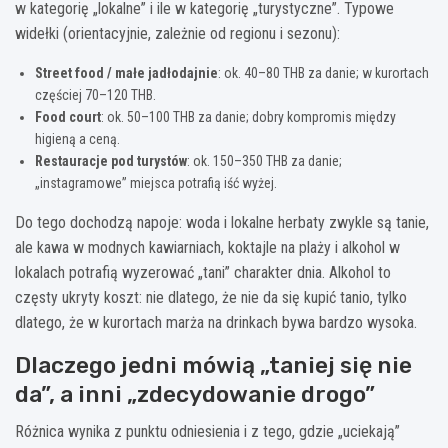
w kategorię „lokalne” i ile w kategorię „turystyczne”. Typowe
widełki (orientacyjnie, zależnie od regionu i sezonu):
Street food / małe jadłodajnie
: ok. 40–80 THB za danie; w kurortach
częściej 70–120 THB.
Food court
: ok. 50–100 THB za danie; dobry kompromis między
higieną a ceną.
Restauracje pod turystów
: ok. 150–350 THB za danie;
„instagramowe” miejsca potrafią iść wyżej.
Do tego dochodzą napoje: woda i lokalne herbaty zwykle są tanie,
ale kawa w modnych kawiarniach, koktajle na plaży i alkohol w
lokalach potrafią wyzerować „tani” charakter dnia. Alkohol to
częsty ukryty koszt: nie dlatego, że nie da się kupić tanio, tylko
dlatego, że w kurortach marża na drinkach bywa bardzo wysoka.
Dlaczego jedni mówią „taniej się nie
da”, a inni „zdecydowanie drogo”
Różnica wynika z punktu odniesienia i z tego, gdzie „uciekają”