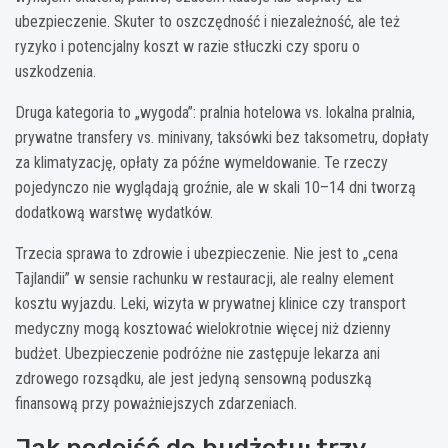
ubezpieczenie. Skuter to oszczędność i niezależność, ale też
ryzyko i potencjalny koszt w razie stłuczki czy sporu o
uszkodzenia.
Druga kategoria to „wygoda”: pralnia hotelowa vs. lokalna pralnia,
prywatne transfery vs. minivany, taksówki bez taksometru, dopłaty
za klimatyzację, opłaty za późne wymeldowanie. Te rzeczy
pojedynczo nie wyglądają groźnie, ale w skali 10–14 dni tworzą
dodatkową warstwę wydatków.
Trzecia sprawa to zdrowie i ubezpieczenie. Nie jest to „cena
Tajlandii” w sensie rachunku w restauracji, ale realny element
kosztu wyjazdu. Leki, wizyta w prywatnej klinice czy transport
medyczny mogą kosztować wielokrotnie więcej niż dzienny
budżet. Ubezpieczenie podróżne nie zastępuje lekarza ani
zdrowego rozsądku, ale jest jedyną sensowną poduszką
finansową przy poważniejszych zdarzeniach.
Jak podejść do budżetu: trzy