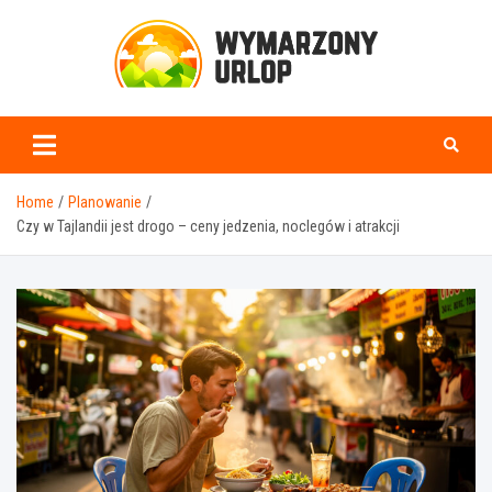
Skip
to
content
www.wymarzonyurlop.
Home
Planowanie
Czy w Tajlandii jest drogo – ceny jedzenia, noclegów i atrakcji