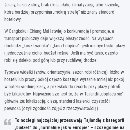
ściany, hałas z ulicy, brak okna, słabą klimatyzację albo łazienkę,
która bardziej przypomina „mokrą strefę” niż znany standard
hotelowy.
W Bangkoku i Chiang Mai łatwiej o konkurencję i promocje, a
transport publiczny daje większą elastyczność. Na wyspach
dochodzi „koszt widoku” i „koszt dojścia”: jeśli ma być blisko plaży
i jednocześnie cicho, budżet rośnie. Jeśli ma być tanio, często
robi się daleko, pod górę lub przy ruchliwej drodze.
Typowe widełki (znów: orientacyjnie, sezon robi różnicę): łóżko w
hostelu lub prosty pokój często kosztuje wyraźnie mniej niż pokój
w hotelu średniej klasy, a przeskok do resortu przy plaży potrafi
być kilkukrotny. Najważniejsze jest to, że w Tajlandii „dopłaca się”
głównie za: lokalizację, ciszę, standard łazienki, czystość i
pewność (czyli zgodność zdjęć z rzeczywistością).
To noclegi najczęściej przesuwają Tajlandię z kategorii
„budżet” do „normalnie jak w Europie”
– szczególnie na