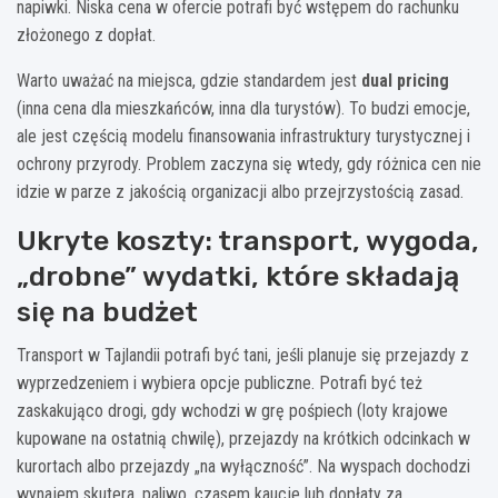
napiwki. Niska cena w ofercie potrafi być wstępem do rachunku
złożonego z dopłat.
Warto uważać na miejsca, gdzie standardem jest
dual pricing
(inna cena dla mieszkańców, inna dla turystów). To budzi emocje,
ale jest częścią modelu finansowania infrastruktury turystycznej i
ochrony przyrody. Problem zaczyna się wtedy, gdy różnica cen nie
idzie w parze z jakością organizacji albo przejrzystością zasad.
Ukryte koszty: transport, wygoda,
„drobne” wydatki, które składają
się na budżet
Transport w Tajlandii potrafi być tani, jeśli planuje się przejazdy z
wyprzedzeniem i wybiera opcje publiczne. Potrafi być też
zaskakująco drogi, gdy wchodzi w grę pośpiech (loty krajowe
kupowane na ostatnią chwilę), przejazdy na krótkich odcinkach w
kurortach albo przejazdy „na wyłączność”. Na wyspach dochodzi
wynajem skutera, paliwo, czasem kaucje lub dopłaty za