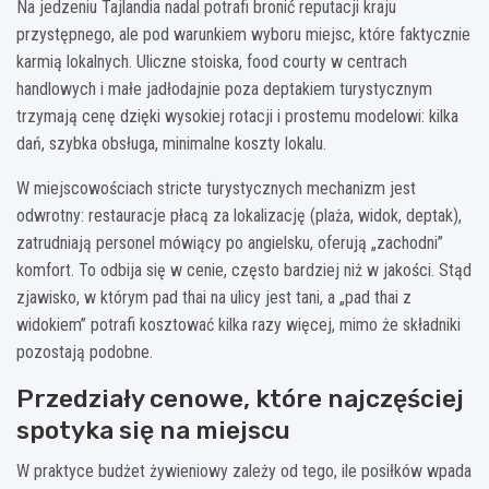
Na jedzeniu Tajlandia nadal potrafi bronić reputacji kraju
przystępnego, ale pod warunkiem wyboru miejsc, które faktycznie
karmią lokalnych. Uliczne stoiska, food courty w centrach
handlowych i małe jadłodajnie poza deptakiem turystycznym
trzymają cenę dzięki wysokiej rotacji i prostemu modelowi: kilka
dań, szybka obsługa, minimalne koszty lokalu.
W miejscowościach stricte turystycznych mechanizm jest
odwrotny: restauracje płacą za lokalizację (plaża, widok, deptak),
zatrudniają personel mówiący po angielsku, oferują „zachodni”
komfort. To odbija się w cenie, często bardziej niż w jakości. Stąd
zjawisko, w którym pad thai na ulicy jest tani, a „pad thai z
widokiem” potrafi kosztować kilka razy więcej, mimo że składniki
pozostają podobne.
Przedziały cenowe, które najczęściej
spotyka się na miejscu
W praktyce budżet żywieniowy zależy od tego, ile posiłków wpada