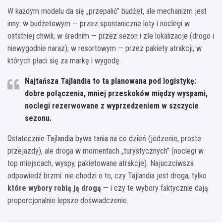
W każdym modelu da się „przepalić” budżet, ale mechanizm jest
inny: w budżetowym — przez spontaniczne loty i noclegi w
ostatniej chwili; w średnim — przez sezon i złe lokalizacje (drogo i
niewygodnie naraz); w resortowym — przez pakiety atrakcji, w
których płaci się za markę i wygodę.
Najtańsza Tajlandia to ta planowana pod logistykę
:
dobre połączenia, mniej przeskoków między wyspami,
noclegi rezerwowane z wyprzedzeniem w szczycie
sezonu.
Ostatecznie Tajlandia bywa tania na co dzień (jedzenie, proste
przejazdy), ale droga w momentach „turystycznych” (noclegi w
top miejscach, wyspy, pakietowane atrakcje). Najuczciwsza
odpowiedź brzmi: nie chodzi o to, czy Tajlandia jest droga, tylko
które wybory robią ją drogą
— i czy te wybory faktycznie dają
proporcjonalnie lepsze doświadczenie.