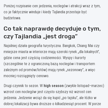
Poniżej rozpisanie cen jedzenia, noclegów i atrakcji wraz z tym,
co je faktycznie winduje i kiedy Tajlandia przestaje być
budżetowa.
Co tak naprawdę decyduje o tym,
czy Tajlandia „jest droga”
Najsilniej działa geografia turystyczna. Bangkok, Chiang Mai czy
mniejsze miasta w interiorze mają szeroki rynek „dla lokalnych”,
gdzie cena jest częścią codzienności. Wyspy i kurorty
(szczególnie te z ograniczoną bazą noclegów i transportem
zależnym od promów/lotów) mają rynek „sezonowy”, a więc
mocniej rozciągnięty cenowo.
Drugi czynnik to sezon. W
high season
(zwykle listopad–marzec)
wzrost cen noclegów jest często szybszy niż wzrost cen
jedzenia. Jedzenie wciąż da się kupić „po tajsku”, ale łóżko w
dobrej lokalizacji bywa droższe o kilkadziesiąt procent. W porze