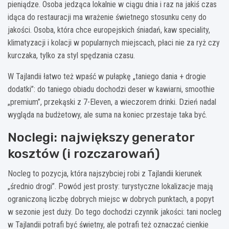
pieniądze. Osoba jedząca lokalnie w ciągu dnia i raz na jakiś czas
idąca do restauracji ma wrażenie świetnego stosunku ceny do
jakości. Osoba, która chce europejskich śniadań, kaw speciality,
klimatyzacji i kolacji w popularnych miejscach, płaci nie za ryż czy
kurczaka, tylko za styl spędzania czasu.
W Tajlandii łatwo też wpaść w pułapkę „taniego dania + drogie
dodatki”: do taniego obiadu dochodzi deser w kawiarni, smoothie
„premium”, przekąski z 7-Eleven, a wieczorem drinki. Dzień nadal
wygląda na budżetowy, ale suma na koniec przestaje taka być.
Noclegi: największy generator
kosztów (i rozczarowań)
Nocleg to pozycja, która najszybciej robi z Tajlandii kierunek
„średnio drogi”. Powód jest prosty: turystyczne lokalizacje mają
ograniczoną liczbę dobrych miejsc w dobrych punktach, a popyt
w sezonie jest duży. Do tego dochodzi czynnik jakości: tani nocleg
w Tajlandii potrafi być świetny, ale potrafi też oznaczać cienkie