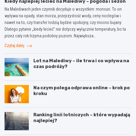
Kiedy najlepiej lecieć na Malediwy – pogoda i sezon
Na Malediwach jeden czynnik decyduje o wszystkim: monsun. To on
wpływa na opady, stan morza, przejrzystość wody, ceny noclegów i
nawet na to, czy transfer łodzią będzie spokojny, czy mocno bujany.
Dlatego pytanie „kiedy lecieć” nie dotyczy wyłącznie temperatury, bo ta
przez cały rok trzyma podobny poziom. Największa…
Czytaj dalej
Lot na Malediwy – ile trwa i co wpływa na
czas podróży?
Na czym polega odprawa online – krok po
kroku
Ranking linii lotniczych – które wypadają
najlepiej?