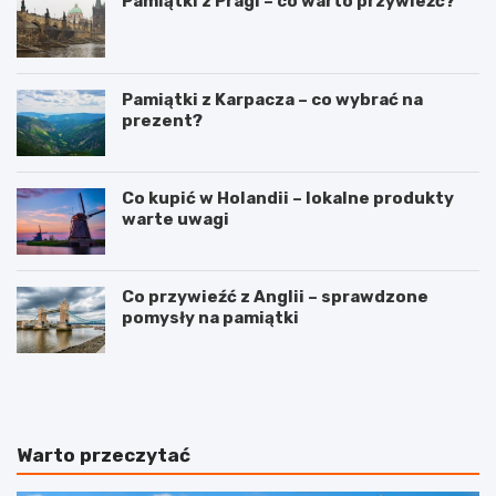
Pamiątki z Pragi – co warto przywieźć?
Pamiątki z Karpacza – co wybrać na
prezent?
Co kupić w Holandii – lokalne produkty
warte uwagi
Co przywieźć z Anglii – sprawdzone
pomysły na pamiątki
T
W
r
y
a
j
s
ą
y
t
Warto przeczytać
l
k
o
o