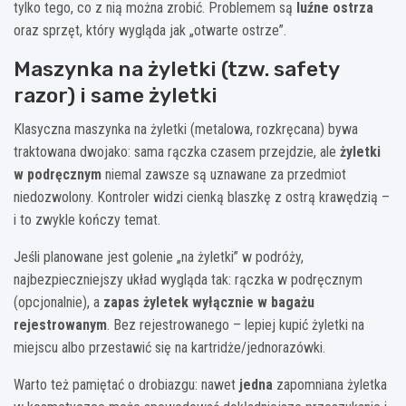
tylko tego, co z nią można zrobić. Problemem są
luźne ostrza
oraz sprzęt, który wygląda jak „otwarte ostrze”.
Maszynka na żyletki (tzw. safety
razor) i same żyletki
Klasyczna maszynka na żyletki (metalowa, rozkręcana) bywa
traktowana dwojako: sama rączka czasem przejdzie, ale
żyletki
w podręcznym
niemal zawsze są uznawane za przedmiot
niedozwolony. Kontroler widzi cienką blaszkę z ostrą krawędzią –
i to zwykle kończy temat.
Jeśli planowane jest golenie „na żyletki” w podróży,
najbezpieczniejszy układ wygląda tak: rączka w podręcznym
(opcjonalnie), a
zapas żyletek wyłącznie w bagażu
rejestrowanym
. Bez rejestrowanego – lepiej kupić żyletki na
miejscu albo przestawić się na kartridże/jednorazówki.
Warto też pamiętać o drobiazgu: nawet
jedna
zapomniana żyletka