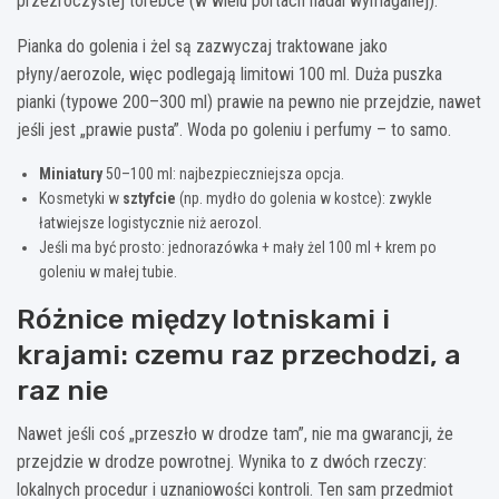
przezroczystej torebce (w wielu portach nadal wymaganej).
Pianka do golenia i żel są zazwyczaj traktowane jako
płyny/aerozole, więc podlegają limitowi 100 ml. Duża puszka
pianki (typowe 200–300 ml) prawie na pewno nie przejdzie, nawet
jeśli jest „prawie pusta”. Woda po goleniu i perfumy – to samo.
Miniatury
50–100 ml: najbezpieczniejsza opcja.
Kosmetyki w
sztyfcie
(np. mydło do golenia w kostce): zwykle
łatwiejsze logistycznie niż aerozol.
Jeśli ma być prosto: jednorazówka + mały żel 100 ml + krem po
goleniu w małej tubie.
Różnice między lotniskami i
krajami: czemu raz przechodzi, a
raz nie
Nawet jeśli coś „przeszło w drodze tam”, nie ma gwarancji, że
przejdzie w drodze powrotnej. Wynika to z dwóch rzeczy:
lokalnych procedur i uznaniowości kontroli. Ten sam przedmiot