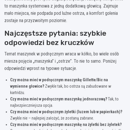
to maszynka systemowa z jedną dodatkową głowicą. Zajmuje
mało miejsca, nie podpada pod luźne ostrza, a komfort golenia
zostaje na przyzwoitym poziomie.
Najczęstsze pytania: szybkie
odpowiedzi bez kruczków
Temat maszynek w podręcznym wraca w kółko, bo wiele osób
miesza pojęcia „maszynka” i „ostrze”. To nie to samo. Poniżej
odpowiedzi wprost na typowe sytuacje.
Czy można mieć w podręcznym maszynkę Gillette/Bic na
wymienne głowice?
Zwykle tak, bo ostrza są zabudowane w
kartridżu.
Czy można mieć w podręcznym maszynkę jednorazową?
Tak, to
najbezpieczniejsza opcja.
Czy można mieć w podręcznym żyletki (luzem lub w papierkach)?
Zwykle nie – najlepiej założyć, że zostaną zabrane.
Czy można mieć w podręcznym maszynkę na żyletki bez żyletek?