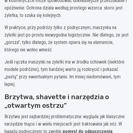
w kosmetyczce może spowodować dokładniejsze przeszukanie i
opóźnienie. Ochrona działa według prostego wzorca: skoro jest
żyletka, to szuka się kolejnych.
W praktyce, przy podróży tylko z podręcznym, maszynka na
żyletki jest po prostu niewygodna logistycznie. Nie dlatego, że jest
„gorsza”, tylko dlatego, że system opiera się na elemencie,
którego nie wolno wnieść.
Jeśli rączka maszynki na żyletki ma w środku schowek (niektóre
modele podróżne), tym bardziej warto ją rozkręcić i pokazać
„pustą” przy ewentualnym pytaniu. Im mniej niedomówień, tym
lepiej.
Brzytwa, shavette i narzędzia o
„otwartym ostrzu”
Brzytwa jest najbardziej problematyczna: wygląda jak klasyczne
narzędzie tnące i w wielu miejscach jest traktowana jak nóż. W
bagażu podręcznym to zwykle
pomysł do odpuszczenia
.