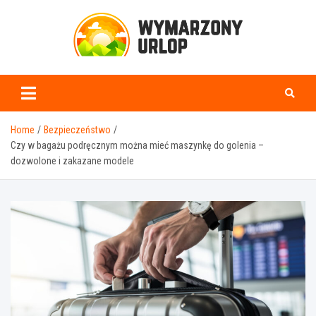
Skip
to
content
www.wymarzonyurlop.
Home
Bezpieczeństwo
Czy w bagażu podręcznym można mieć maszynkę do golenia –
dozwolone i zakazane modele