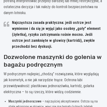
potrafią interpretować przepisy bardziej lub mniej restrykcyjnie, a
ostateczna decyzja i tak należy do kontroli bezpieczeństwa na
danym lotnisku.
Najczęstsza zasada praktyczna:
jeśli ostrze jest
wymienne i da się je wyjąć jako osobny „goły” element
(żyletka), ryzyko zatrzymania rośnie mocno. Jeśli
ostrze jest zamknięte w głowicy (kartridż), zwykle
przechodzi bez dyskusji.
Dozwolone maszynki do golenia w
bagażu podręcznym
W podręcznym najlepiej „chodzą” rozwiązania, które wyglądają
jak kosmetyk, a nie jak narzędzie tnące. Ochrona lubi
przewidywalność: plastikowa jednorazówka, kartridż, golarka
elektryczna – to są rzeczy, które widzą codziennie.
Maszynki jednorazowe
– najczęściej akceptowane. Ostrza są na
stałe wtopione w głowicę, więc nie ma tematu luźnych żyletek.