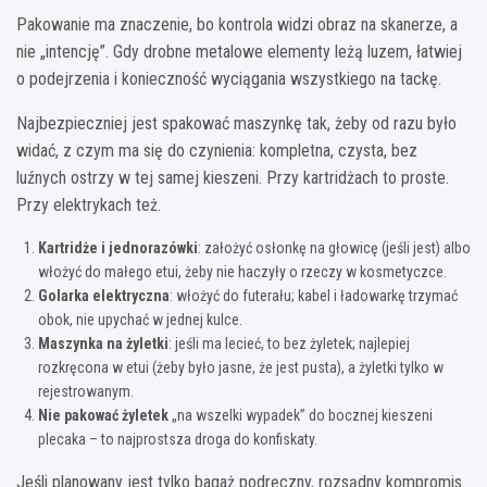
Pakowanie ma znaczenie, bo kontrola widzi obraz na skanerze, a
nie „intencję”. Gdy drobne metalowe elementy leżą luzem, łatwiej
o podejrzenia i konieczność wyciągania wszystkiego na tackę.
Najbezpieczniej jest spakować maszynkę tak, żeby od razu było
widać, z czym ma się do czynienia: kompletna, czysta, bez
luźnych ostrzy w tej samej kieszeni. Przy kartridżach to proste.
Przy elektrykach też.
Kartridże i jednorazówki
: założyć osłonkę na głowicę (jeśli jest) albo
włożyć do małego etui, żeby nie haczyły o rzeczy w kosmetyczce.
Golarka elektryczna
: włożyć do futerału; kabel i ładowarkę trzymać
obok, nie upychać w jednej kulce.
Maszynka na żyletki
: jeśli ma lecieć, to bez żyletek; najlepiej
rozkręcona w etui (żeby było jasne, że jest pusta), a żyletki tylko w
rejestrowanym.
Nie pakować żyletek
„na wszelki wypadek” do bocznej kieszeni
plecaka – to najprostsza droga do konfiskaty.
Jeśli planowany jest tylko bagaż podręczny, rozsądny kompromis