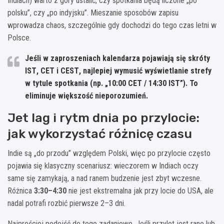
Indiach) warto z góry ustalić, czy spotkania będą liczone „po
polsku”, czy „po indyjsku”. Mieszanie sposobów zapisu
wprowadza chaos, szczególnie gdy dochodzi do tego czas letni w
Polsce.
Jeśli w zaproszeniach kalendarza pojawiają się skróty
IST
,
CET
i
CEST
, najlepiej wymusić wyświetlanie strefy
w tytule spotkania (np. „10:00 CET / 14:30 IST”). To
eliminuje większość nieporozumień.
Jet lag i rytm dnia po przylocie:
jak wykorzystać różnicę czasu
Indie są „do przodu” względem Polski, więc po przylocie często
pojawia się klasyczny scenariusz: wieczorem w Indiach oczy
same się zamykają, a nad ranem budzenie jest zbyt wczesne.
Różnica
3:30–4:30
nie jest ekstremalna jak przy locie do USA, ale
nadal potrafi rozbić pierwsze 2–3 dni.
Najprościej podejść do tego zadaniowo. Jeśli przylot jest rano lub