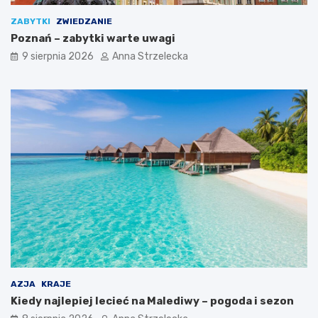
c
ZABYTKI
ZWIEDZANIE
j
Poznań – zabytki warte uwagi
i
9 sierpnia 2026
Anna Strzelecka
AZJA
KRAJE
Kiedy najlepiej lecieć na Malediwy – pogoda i sezon