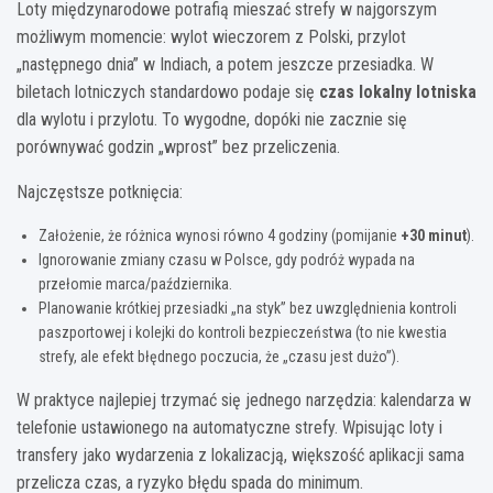
Loty międzynarodowe potrafią mieszać strefy w najgorszym
możliwym momencie: wylot wieczorem z Polski, przylot
„następnego dnia” w Indiach, a potem jeszcze przesiadka. W
biletach lotniczych standardowo podaje się
czas lokalny lotniska
dla wylotu i przylotu. To wygodne, dopóki nie zacznie się
porównywać godzin „wprost” bez przeliczenia.
Najczęstsze potknięcia:
Założenie, że różnica wynosi równo 4 godziny (pomijanie
+30 minut
).
Ignorowanie zmiany czasu w Polsce, gdy podróż wypada na
przełomie marca/października.
Planowanie krótkiej przesiadki „na styk” bez uwzględnienia kontroli
paszportowej i kolejki do kontroli bezpieczeństwa (to nie kwestia
strefy, ale efekt błędnego poczucia, że „czasu jest dużo”).
W praktyce najlepiej trzymać się jednego narzędzia: kalendarza w
telefonie ustawionego na automatyczne strefy. Wpisując loty i
transfery jako wydarzenia z lokalizacją, większość aplikacji sama
przelicza czas, a ryzyko błędu spada do minimum.