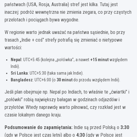
państwach (USA, Rosja, Australia) stref jest kilka. Tutaj jest
inaczej: podróż wewnętrzna nie zmienia zegara, co przy częstych
przelotach i pociągach bywa wygodne.
W regionie warto jednak uważać na państwa sąsiednie, bo przy
trasach „Indie + coś” strefy potrafią się zmieniać o nietypowe
wartości:
Nepal
: UTC+5:45 (kolejna „połówka”, a nawet
+15 minut
względem
Indii).
Sri Lanka
: UTC+5:30 (taka sama jak Indie).
Bangladesz
: UTC+6:00 (o
30 minut
do przodu względem Indii).
Jeśli plan obejmuje np. Nepal po Indiach, to właśnie te „ćwiartki” i
„połówki” robią największy bałagan w godzinach odjazdów i
przylotów. Wtedy naprawdę warto pilnować, czy rozkład jest w
czasie lokalnym danego kraju.
Podsumowanie do zapamiętania:
Indie są przed Polską o
3:30
(gdy w Polsce jest czas letni) albo o
4:30
(gdy w Polsce jest