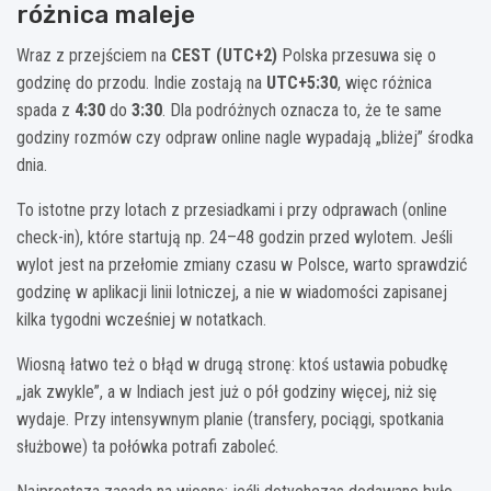
różnica maleje
Wraz z przejściem na
CEST (UTC+2)
Polska przesuwa się o
godzinę do przodu. Indie zostają na
UTC+5:30
, więc różnica
spada z
4:30
do
3:30
. Dla podróżnych oznacza to, że te same
godziny rozmów czy odpraw online nagle wypadają „bliżej” środka
dnia.
To istotne przy lotach z przesiadkami i przy odprawach (online
check-in), które startują np. 24–48 godzin przed wylotem. Jeśli
wylot jest na przełomie zmiany czasu w Polsce, warto sprawdzić
godzinę w aplikacji linii lotniczej, a nie w wiadomości zapisanej
kilka tygodni wcześniej w notatkach.
Wiosną łatwo też o błąd w drugą stronę: ktoś ustawia pobudkę
„jak zwykle”, a w Indiach jest już o pół godziny więcej, niż się
wydaje. Przy intensywnym planie (transfery, pociągi, spotkania
służbowe) ta połówka potrafi zaboleć.