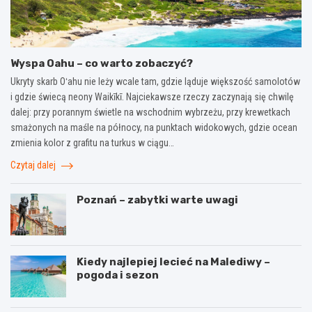
Wyspa Oahu – co warto zobaczyć?
Ukryty skarb Oʻahu nie leży wcale tam, gdzie ląduje większość samolotów
i gdzie świecą neony Waikīkī. Najciekawsze rzeczy zaczynają się chwilę
dalej: przy porannym świetle na wschodnim wybrzeżu, przy krewetkach
smażonych na maśle na północy, na punktach widokowych, gdzie ocean
zmienia kolor z grafitu na turkus w ciągu…
Czytaj dalej
Poznań – zabytki warte uwagi
Kiedy najlepiej lecieć na Malediwy –
pogoda i sezon