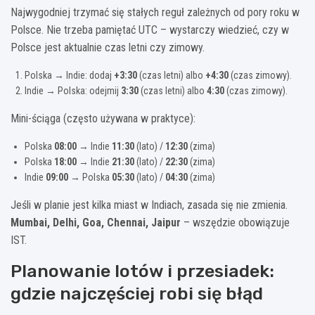
Najwygodniej trzymać się stałych reguł zależnych od pory roku w
Polsce. Nie trzeba pamiętać UTC – wystarczy wiedzieć, czy w
Polsce jest aktualnie czas letni czy zimowy.
Polska → Indie: dodaj
+3:30
(czas letni) albo
+4:30
(czas zimowy).
Indie → Polska: odejmij
3:30
(czas letni) albo
4:30
(czas zimowy).
Mini-ściąga (często używana w praktyce):
Polska
08:00
→ Indie
11:30
(lato) /
12:30
(zima)
Polska
18:00
→ Indie
21:30
(lato) /
22:30
(zima)
Indie
09:00
→ Polska
05:30
(lato) /
04:30
(zima)
Jeśli w planie jest kilka miast w Indiach, zasada się nie zmienia.
Mumbai, Delhi, Goa, Chennai, Jaipur
– wszędzie obowiązuje
IST.
Planowanie lotów i przesiadek:
gdzie najczęściej robi się błąd