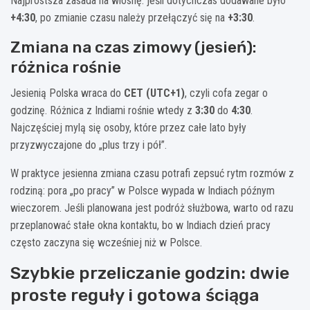
Najprostsza zasada na wiosnę: jeśli dotychczas dodawane było
+4:30
, po zmianie czasu należy przełączyć się na
+3:30
.
Zmiana na czas zimowy (jesień):
różnica rośnie
Jesienią Polska wraca do
CET (UTC+1)
, czyli cofa zegar o
godzinę. Różnica z Indiami rośnie wtedy z
3:30
do
4:30
.
Najczęściej mylą się osoby, które przez całe lato były
przyzwyczajone do „plus trzy i pół”.
W praktyce jesienna zmiana czasu potrafi zepsuć rytm rozmów z
rodziną: pora „po pracy” w Polsce wypada w Indiach późnym
wieczorem. Jeśli planowana jest podróż służbowa, warto od razu
przeplanować stałe okna kontaktu, bo w Indiach dzień pracy
często zaczyna się wcześniej niż w Polsce.
Szybkie przeliczanie godzin: dwie
proste reguły i gotowa ściąga