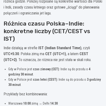
różnica godzin. Poniżej rozpisane są konkretne wartości dla Polski
i Indii, zasady czasu letniego oraz gotowe „ściągi” do planowania
połączeń i ograniczania jet lagu.
Różnica czasu Polska–Indie:
konkretne liczby (CET/CEST vs
IST)
Indie działają w strefie
IST (Indian Standard Time)
, czyli
UTC+5:30
. Polska zimą ma
CET (UTC+1)
, a latem
CEST
(UTC+2)
. To oznacza, że różnica nie jest stała w skali roku.
Gdy w Polsce jest
czas zimowy (CET)
: Indie są do przodu o
4
godziny 30 minut
.
Gdy w Polsce jest
czas letni (CEST)
: Indie są do przodu o
3 godziny
30 minut
.
Przykłady bez kombinowania:
Warszawa
10:00
zimą → Delhi
14:30