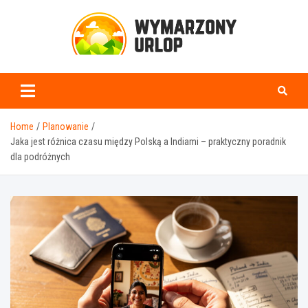
Skip
to
content
www.wymarzonyurlop.
Home
Planowanie
Jaka jest różnica czasu między Polską a Indiami – praktyczny poradnik
dla podróżnych