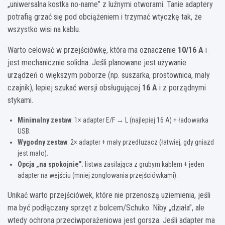
„uniwersalna kostka no-name” z luźnymi otworami. Tanie adaptery
potrafią grzać się pod obciążeniem i trzymać wtyczkę tak, że
wszystko wisi na kablu.
Warto celować w przejściówkę, która ma oznaczenie
10/16 A
i
jest mechanicznie solidna. Jeśli planowane jest używanie
urządzeń o większym poborze (np. suszarka, prostownica, mały
czajnik), lepiej szukać wersji obsługującej
16 A
i z porządnymi
stykami.
Minimalny zestaw
: 1× adapter E/F → L (najlepiej 16 A) + ładowarka
USB.
Wygodny zestaw
: 2× adapter + mały przedłużacz (łatwiej, gdy gniazd
jest mało).
Opcja „na spokojnie”
: listwa zasilająca z grubym kablem + jeden
adapter na wejściu (mniej żonglowania przejściówkami).
Unikać warto przejściówek, które nie przenoszą uziemienia, jeśli
ma być podłączany sprzęt z bolcem/Schuko. Niby „działa”, ale
wtedy ochrona przeciwporażeniowa jest gorsza. Jeśli adapter ma