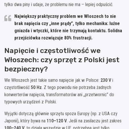
tylko dwa piny i udaje, że problemu nie ma – lepiej odpuścić.
Największy praktyczny problem we Włoszech to nie
brak napięcia czy „inne prądy”, tylko mechanika: luźne
gniazda i wtyczki, które nie trzymają kontaktu. Solidna
przejściówka rozwiązuje 80% frustracji.
Napięcie i częstotliwość we
Włoszech: czy sprzęt z Polski jest
bezpieczny?
We Włoszech jest takie samo napięcie jak w Polsce:
230 V
i
częstotliwość
50 Hz
. Z tego powodu nie potrzeba żadnych
konwerterów napięcia, transformatorów ani „przetwornic” do
typowych urządzeń z Polski.
Wyjątki dotyczą głównie sprzętu spoza Europy (np. z USA czy
Japonii), który bywa na
110–120 V
. Jeśli na zasilaczu jest zakres
100–240 V
, to działa wszędzie w UE, potrzebna jest tylko