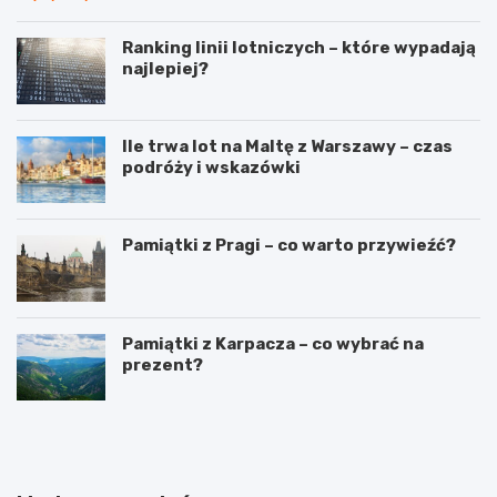
Ranking linii lotniczych – które wypadają
najlepiej?
Ile trwa lot na Maltę z Warszawy – czas
podróży i wskazówki
Pamiątki z Pragi – co warto przywieźć?
Pamiątki z Karpacza – co wybrać na
prezent?
T
W
r
y
a
j
s
ą
y
t