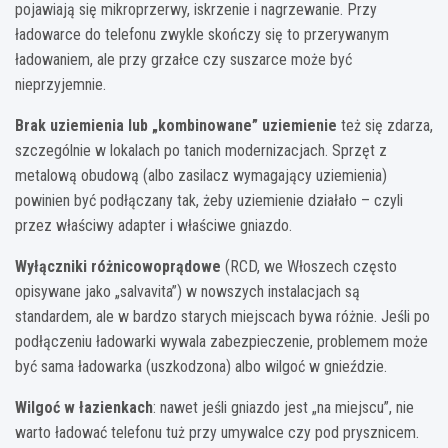
pojawiają się mikroprzerwy, iskrzenie i nagrzewanie. Przy
ładowarce do telefonu zwykle skończy się to przerywanym
ładowaniem, ale przy grzałce czy suszarce może być
nieprzyjemnie.
Brak uziemienia lub „kombinowane” uziemienie
też się zdarza,
szczególnie w lokalach po tanich modernizacjach. Sprzęt z
metalową obudową (albo zasilacz wymagający uziemienia)
powinien być podłączany tak, żeby uziemienie działało – czyli
przez właściwy adapter i właściwe gniazdo.
Wyłączniki różnicowoprądowe
(RCD, we Włoszech często
opisywane jako „salvavita”) w nowszych instalacjach są
standardem, ale w bardzo starych miejscach bywa różnie. Jeśli po
podłączeniu ładowarki wywala zabezpieczenie, problemem może
być sama ładowarka (uszkodzona) albo wilgoć w gnieździe.
Wilgoć w łazienkach
: nawet jeśli gniazdo jest „na miejscu”, nie
warto ładować telefonu tuż przy umywalce czy pod prysznicem.