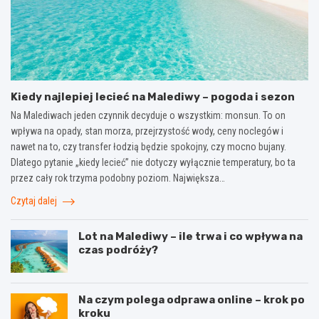
Kiedy najlepiej lecieć na Malediwy – pogoda i sezon
Na Malediwach jeden czynnik decyduje o wszystkim: monsun. To on
wpływa na opady, stan morza, przejrzystość wody, ceny noclegów i
nawet na to, czy transfer łodzią będzie spokojny, czy mocno bujany.
Dlatego pytanie „kiedy lecieć” nie dotyczy wyłącznie temperatury, bo ta
przez cały rok trzyma podobny poziom. Największa…
Czytaj dalej
Lot na Malediwy – ile trwa i co wpływa na
czas podróży?
Na czym polega odprawa online – krok po
kroku