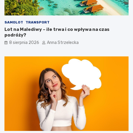
y
n
a
c
SAMOLOT
TRANSPORT
j
Lot na Malediwy – ile trwa i co wpływa na czas
i
podróży?
8 sierpnia 2026
Anna Strzelecka