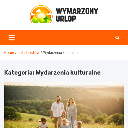
Skip
to
content
www.wymarzonyurlop.
Home
Lista tekstów
Wydarzenia kulturalne
Kategoria:
Wydarzenia kulturalne