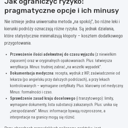
Jak ograniczyć ryzyko:
pragmatyczne opcje i ich minusy
Nie istnieje jedna uniwersalna metoda „na spokój”, bo różne leki i
kierunki podróży oznaczają różne ryzyka. Są jednak działania,
które statystycznie minimalizują kłopoty – kosztem dodatkowego
przygotowania.
Przewożenie ilości adekwatnej do czasu wyjazdu
(z niewielkim
zapasem) oraz w oryginalnych opakowaniach. Plus: łatwiejsza
weryfikacja. Minus: trudniej zabrać „na wszelki wypadek”.
Dokumentacja medyczna
: recepta, wydruk z IKP, zaświadczenie od
lekarza (po angielsku przy dalszych podróżach), a przy lekach
kontrolowanych – wymagane certyfikaty. Plus: klarowny cel medyczny.
Minus: formalności i czas.
Sprawdzenie zasad kraju docelowego
(i tranzytowego): limity,
wymagane dokumenty, lista substancji zakazanych. Plus: unika się
„niespodzianek”. Minus: informacje bywają rozproszone, a
interpretacje na granicy mogą się różnić.