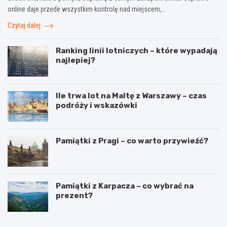
online daje przede wszystkim kontrolę nad miejscem,…
Czytaj dalej
Ranking linii lotniczych – które wypadają
najlepiej?
Ile trwa lot na Maltę z Warszawy – czas
podróży i wskazówki
Pamiątki z Pragi – co warto przywieźć?
Pamiątki z Karpacza – co wybrać na
prezent?
T
W
r
y