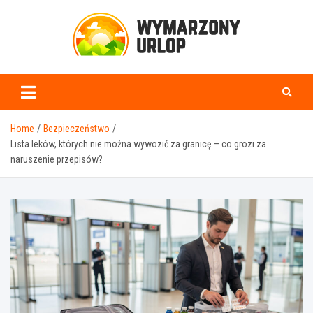
Skip
to
content
www.wymarzonyurlop.
Home
Bezpieczeństwo
Lista leków, których nie można wywozić za granicę – co grozi za
naruszenie przepisów?