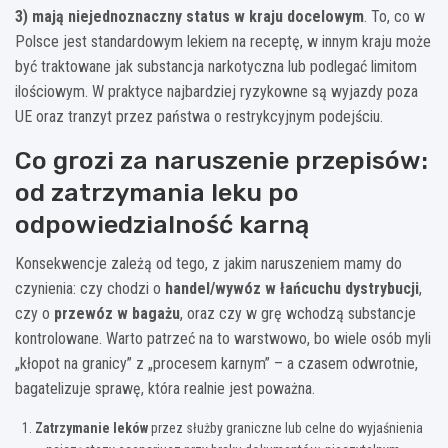
3) mają niejednoznaczny status w kraju docelowym
. To, co w
Polsce jest standardowym lekiem na receptę, w innym kraju może
być traktowane jak substancja narkotyczna lub podlegać limitom
ilościowym. W praktyce najbardziej ryzykowne są wyjazdy poza
UE oraz tranzyt przez państwa o restrykcyjnym podejściu.
Co grozi za naruszenie przepisów:
od zatrzymania leku po
odpowiedzialność karną
Konsekwencje zależą od tego, z jakim naruszeniem mamy do
czynienia: czy chodzi o
handel/wywóz w łańcuchu dystrybucji
,
czy o
przewóz w bagażu
, oraz czy w grę wchodzą substancje
kontrolowane. Warto patrzeć na to warstwowo, bo wiele osób myli
„kłopot na granicy” z „procesem karnym” – a czasem odwrotnie,
bagatelizuje sprawę, która realnie jest poważna.
Zatrzymanie leków
przez służby graniczne lub celne do wyjaśnienia