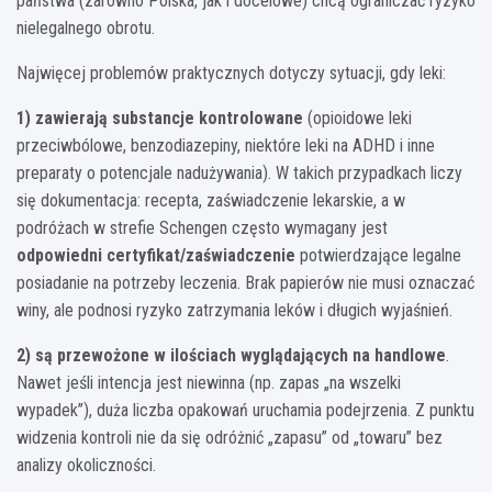
państwa (zarówno Polska, jak i docelowe) chcą ograniczać ryzyko
nielegalnego obrotu.
Najwięcej problemów praktycznych dotyczy sytuacji, gdy leki:
1) zawierają substancje kontrolowane
(opioidowe leki
przeciwbólowe, benzodiazepiny, niektóre leki na ADHD i inne
preparaty o potencjale nadużywania). W takich przypadkach liczy
się dokumentacja: recepta, zaświadczenie lekarskie, a w
podróżach w strefie Schengen często wymagany jest
odpowiedni certyfikat/zaświadczenie
potwierdzające legalne
posiadanie na potrzeby leczenia. Brak papierów nie musi oznaczać
winy, ale podnosi ryzyko zatrzymania leków i długich wyjaśnień.
2) są przewożone w ilościach wyglądających na handlowe
.
Nawet jeśli intencja jest niewinna (np. zapas „na wszelki
wypadek”), duża liczba opakowań uruchamia podejrzenia. Z punktu
widzenia kontroli nie da się odróżnić „zapasu” od „towaru” bez
analizy okoliczności.