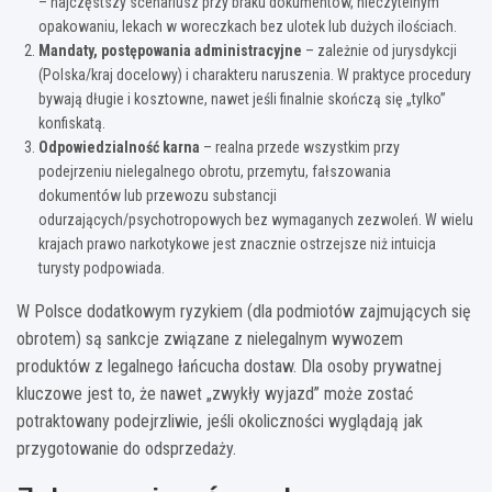
– najczęstszy scenariusz przy braku dokumentów, nieczytelnym
opakowaniu, lekach w woreczkach bez ulotek lub dużych ilościach.
Mandaty, postępowania administracyjne
– zależnie od jurysdykcji
(Polska/kraj docelowy) i charakteru naruszenia. W praktyce procedury
bywają długie i kosztowne, nawet jeśli finalnie skończą się „tylko”
konfiskatą.
Odpowiedzialność karna
– realna przede wszystkim przy
podejrzeniu nielegalnego obrotu, przemytu, fałszowania
dokumentów lub przewozu substancji
odurzających/psychotropowych bez wymaganych zezwoleń. W wielu
krajach prawo narkotykowe jest znacznie ostrzejsze niż intuicja
turysty podpowiada.
W Polsce dodatkowym ryzykiem (dla podmiotów zajmujących się
obrotem) są sankcje związane z nielegalnym wywozem
produktów z legalnego łańcucha dostaw. Dla osoby prywatnej
kluczowe jest to, że nawet „zwykły wyjazd” może zostać
potraktowany podejrzliwie, jeśli okoliczności wyglądają jak
przygotowanie do odsprzedaży.