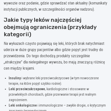
wywozie oraz podanie, gdzie sprawdzać stan aktualny (komunikaty
instytucji publicznych, w szczególności organów nadzoru).
Jakie typy leków najczęściej
obejmują ograniczenia (przykłady
kategorii)
Na wykazach często pojawiają się leki, których brak natychmiast
uderza w duże grupy pacjentów albo gdzie popyt jest trudny do
przewidzenia. Do tego dochodzą produkty szczególnie
„atrakcyjne” dla nielegalnego wywozu, bo mają znaczącą różnicę
cen między krajami.
Insuliny
i wybrane leki przeciwcukrzycowe (w tym nowoczesne
terapie, na które popyt szybko rośnie).
Leki przeciwzakrzepowe
, kardiologiczne i stosowane w
przewlekłych chorobach, gdzie przerwanie terapii jest realnym
zagrożeniem.
Leki onkologiczne
i immunologiczne – zwykle drogie, o krytycznym
znaczeniu terapeutycznym.