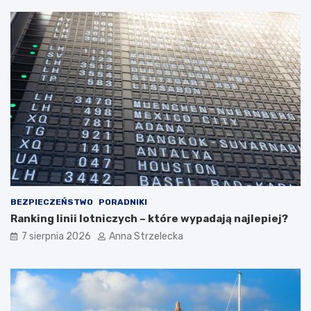
y
o
c
b
z
a
n
c
y
z
c
y
h
ć
d
?
e
s
t
y
n
a
c
BEZPIECZEŃSTWO
PORADNIKI
j
Ranking linii lotniczych – które wypadają najlepiej?
i
7 sierpnia 2026
Anna Strzelecka