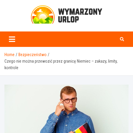
Skip
to
content
www.wymarzonyurlop.
Home
Bezpieczeństwo
Czego nie można przewozić przez granicę Niemiec – zakazy, limity,
kontrole