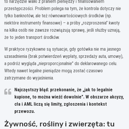
to narzędzie walki z praniem pieniędzy i finansowaniem
przestępczości. Problem polega na tym, że kontrola dotyczy nie
tylko banknotów, ale też równowartościowych środków (np.
niektóre instrumenty finansowe) – a próby „rozproszenia” kwoty
na kilka osób nie zawsze rozwiązują sprawę, jeśli służby uznają,
że to jeden transport środków.
W praktyce ryzykowne są sytuacje, gdy gotówka nie ma jasnego
uzasadnienia (brak potwierdzeń wypłaty, sprzedaży auta, umowy),
a podróż wygląda „nieproporcjonalnie” do deklarowanego celu.
Wtedy nawet legalne pieniądze mogą zostać czasowo
zatrzymane do wyjaśnienia.
Najczęstszy błąd
: przekonanie, że „jak to legalnie
kupione, to można wieźć dowolnie”. W obszarze akcyzy,
cła i AML liczą się limity, zgłoszenia i kontekst
przewozu.
Żywność, rośliny i zwierzęta: tu