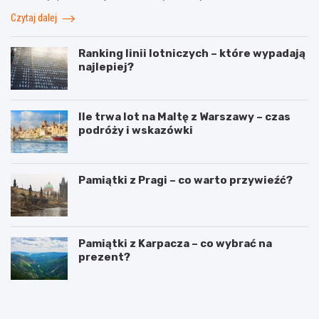
Czytaj dalej
Ranking linii lotniczych – które wypadają
najlepiej?
Ile trwa lot na Maltę z Warszawy – czas
podróży i wskazówki
Pamiątki z Pragi – co warto przywieźć?
Pamiątki z Karpacza – co wybrać na
prezent?
T
W
r
y
a
j
s
ą