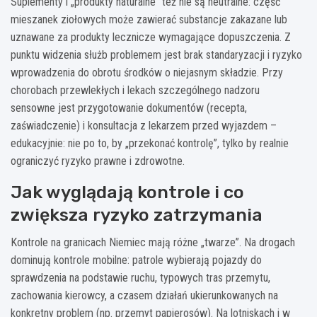
Suplementy i „produkty naturalne” też nie są neutralne: część
mieszanek ziołowych może zawierać substancje zakazane lub
uznawane za produkty lecznicze wymagające dopuszczenia. Z
punktu widzenia służb problemem jest brak standaryzacji i ryzyko
wprowadzenia do obrotu środków o niejasnym składzie. Przy
chorobach przewlekłych i lekach szczególnego nadzoru
sensowne jest przygotowanie dokumentów (recepta,
zaświadczenie) i konsultacja z lekarzem przed wyjazdem –
edukacyjnie: nie po to, by „przekonać kontrolę”, tylko by realnie
ograniczyć ryzyko prawne i zdrowotne.
Jak wyglądają kontrole i co
zwiększa ryzyko zatrzymania
Kontrole na granicach Niemiec mają różne „twarze”. Na drogach
dominują kontrole mobilne: patrole wybierają pojazdy do
sprawdzenia na podstawie ruchu, typowych tras przemytu,
zachowania kierowcy, a czasem działań ukierunkowanych na
konkretny problem (np. przemyt papierosów). Na lotniskach i w