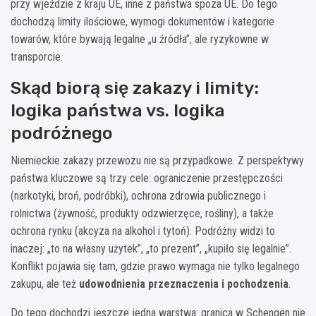
przy wjeździe z kraju UE, inne z państwa spoza UE. Do tego
dochodzą limity ilościowe, wymogi dokumentów i kategorie
towarów, które bywają legalne „u źródła”, ale ryzykowne w
transporcie.
Skąd biorą się zakazy i limity:
logika państwa vs. logika
podróżnego
Niemieckie zakazy przewozu nie są przypadkowe. Z perspektywy
państwa kluczowe są trzy cele: ograniczenie przestępczości
(narkotyki, broń, podróbki), ochrona zdrowia publicznego i
rolnictwa (żywność, produkty odzwierzęce, rośliny), a także
ochrona rynku (akcyza na alkohol i tytoń). Podróżny widzi to
inaczej: „to na własny użytek”, „to prezent”, „kupiło się legalnie”.
Konflikt pojawia się tam, gdzie prawo wymaga nie tylko legalnego
zakupu, ale też
udowodnienia przeznaczenia i pochodzenia
.
Do tego dochodzi jeszcze jedna warstwa: granica w Schengen nie