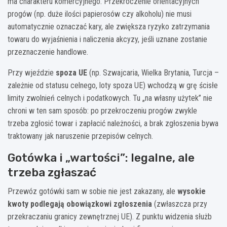
ma charakteru komercyjnego. Przekroczenie orientacyjnych
progów (np. duże ilości papierosów czy alkoholu) nie musi
automatycznie oznaczać kary, ale zwiększa ryzyko zatrzymania
towaru do wyjaśnienia i naliczenia akcyzy, jeśli uznane zostanie
przeznaczenie handlowe.
Przy wjeździe
spoza UE
(np. Szwajcaria, Wielka Brytania, Turcja –
zależnie od statusu celnego, loty spoza UE) wchodzą w grę ścisłe
limity zwolnień celnych i podatkowych. Tu „na własny użytek” nie
chroni w ten sam sposób: po przekroczeniu progów zwykle
trzeba zgłosić towar i zapłacić należności, a brak zgłoszenia bywa
traktowany jak naruszenie przepisów celnych.
Gotówka i „wartości”: legalne, ale
trzeba zgłaszać
Przewóz gotówki sam w sobie nie jest zakazany, ale
wysokie
kwoty podlegają obowiązkowi zgłoszenia
(zwłaszcza przy
przekraczaniu granicy zewnętrznej UE). Z punktu widzenia służb