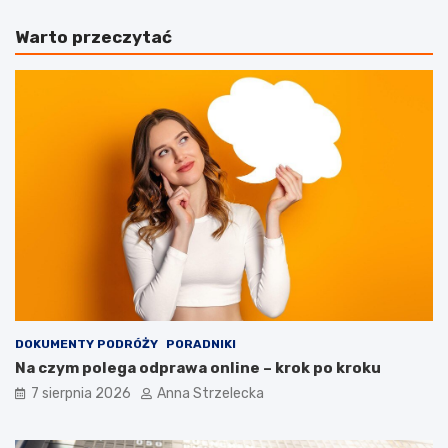
y
t
Warto przeczytać
l
k
o
o
t
w
ó
y
w
Z
z
a
W
n
a
z
r
i
s
b
z
a
a
r
w
–
y
c
d
o
o
w
e
a
DOKUMENTY PODRÓŻY
PORADNIKI
g
r
Na czym polega odprawa online – krok po kroku
z
t
7 sierpnia 2026
Anna Strzelecka
o
o
t
z
y
o