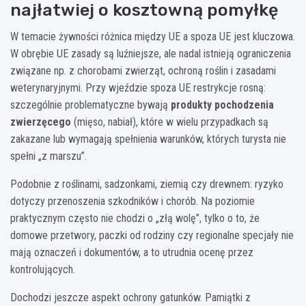
najłatwiej o kosztowną pomyłkę
W temacie żywności różnica między UE a spoza UE jest kluczowa.
W obrębie UE zasady są luźniejsze, ale nadal istnieją ograniczenia
związane np. z chorobami zwierząt, ochroną roślin i zasadami
weterynaryjnymi. Przy wjeździe spoza UE restrykcje rosną:
szczególnie problematyczne bywają
produkty pochodzenia
zwierzęcego
(mięso, nabiał), które w wielu przypadkach są
zakazane lub wymagają spełnienia warunków, których turysta nie
spełni „z marszu”.
Podobnie z roślinami, sadzonkami, ziemią czy drewnem: ryzyko
dotyczy przenoszenia szkodników i chorób. Na poziomie
praktycznym często nie chodzi o „złą wolę”, tylko o to, że
domowe przetwory, paczki od rodziny czy regionalne specjały nie
mają oznaczeń i dokumentów, a to utrudnia ocenę przez
kontrolujących.
Dochodzi jeszcze aspekt ochrony gatunków. Pamiątki z