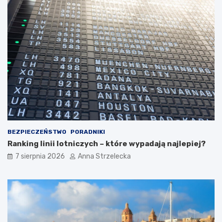
c
b
z
a
n
c
y
z
c
y
h
ć
d
?
e
s
t
y
n
a
c
BEZPIECZEŃSTWO
PORADNIKI
j
Ranking linii lotniczych – które wypadają najlepiej?
i
7 sierpnia 2026
Anna Strzelecka