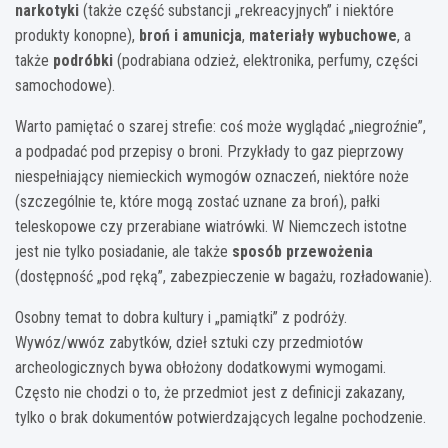
narkotyki
(także część substancji „rekreacyjnych” i niektóre
produkty konopne),
broń i amunicja
,
materiały wybuchowe
, a
także
podróbki
(podrabiana odzież, elektronika, perfumy, części
samochodowe).
Warto pamiętać o szarej strefie: coś może wyglądać „niegroźnie”,
a podpadać pod przepisy o broni. Przykłady to gaz pieprzowy
niespełniający niemieckich wymogów oznaczeń, niektóre noże
(szczególnie te, które mogą zostać uznane za broń), pałki
teleskopowe czy przerabiane wiatrówki. W Niemczech istotne
jest nie tylko posiadanie, ale także
sposób przewożenia
(dostępność „pod ręką”, zabezpieczenie w bagażu, rozładowanie).
Osobny temat to dobra kultury i „pamiątki” z podróży.
Wywóz/wwóz zabytków, dzieł sztuki czy przedmiotów
archeologicznych bywa obłożony dodatkowymi wymogami.
Często nie chodzi o to, że przedmiot jest z definicji zakazany,
tylko o brak dokumentów potwierdzających legalne pochodzenie.