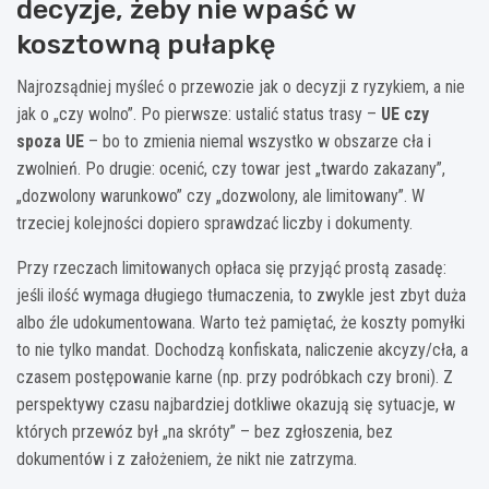
decyzje, żeby nie wpaść w
kosztowną pułapkę
Najrozsądniej myśleć o przewozie jak o decyzji z ryzykiem, a nie
jak o „czy wolno”. Po pierwsze: ustalić status trasy –
UE czy
spoza UE
– bo to zmienia niemal wszystko w obszarze cła i
zwolnień. Po drugie: ocenić, czy towar jest „twardo zakazany”,
„dozwolony warunkowo” czy „dozwolony, ale limitowany”. W
trzeciej kolejności dopiero sprawdzać liczby i dokumenty.
Przy rzeczach limitowanych opłaca się przyjąć prostą zasadę:
jeśli ilość wymaga długiego tłumaczenia, to zwykle jest zbyt duża
albo źle udokumentowana. Warto też pamiętać, że koszty pomyłki
to nie tylko mandat. Dochodzą konfiskata, naliczenie akcyzy/cła, a
czasem postępowanie karne (np. przy podróbkach czy broni). Z
perspektywy czasu najbardziej dotkliwe okazują się sytuacje, w
których przewóz był „na skróty” – bez zgłoszenia, bez
dokumentów i z założeniem, że nikt nie zatrzyma.