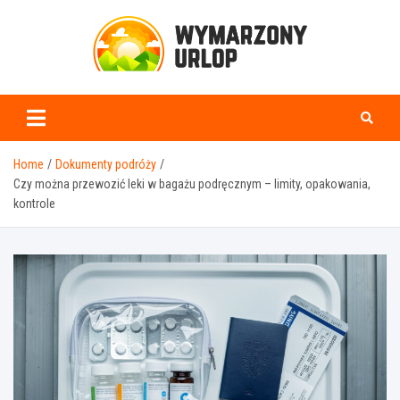
Skip
to
content
www.wymarzonyurlop.
Home
Dokumenty podróży
Czy można przewozić leki w bagażu podręcznym – limity, opakowania,
kontrole