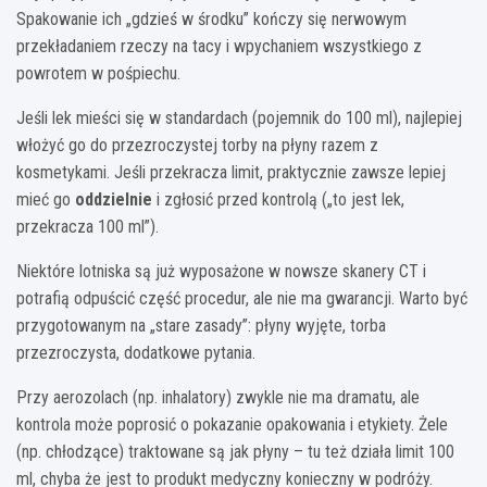
Spakowanie ich „gdzieś w środku” kończy się nerwowym
przekładaniem rzeczy na tacy i wpychaniem wszystkiego z
powrotem w pośpiechu.
Jeśli lek mieści się w standardach (pojemnik do 100 ml), najlepiej
włożyć go do przezroczystej torby na płyny razem z
kosmetykami. Jeśli przekracza limit, praktycznie zawsze lepiej
mieć go
oddzielnie
i zgłosić przed kontrolą („to jest lek,
przekracza 100 ml”).
Niektóre lotniska są już wyposażone w nowsze skanery CT i
potrafią odpuścić część procedur, ale nie ma gwarancji. Warto być
przygotowanym na „stare zasady”: płyny wyjęte, torba
przezroczysta, dodatkowe pytania.
Przy aerozolach (np. inhalatory) zwykle nie ma dramatu, ale
kontrola może poprosić o pokazanie opakowania i etykiety. Żele
(np. chłodzące) traktowane są jak płyny – tu też działa limit 100
ml, chyba że jest to produkt medyczny konieczny w podróży.