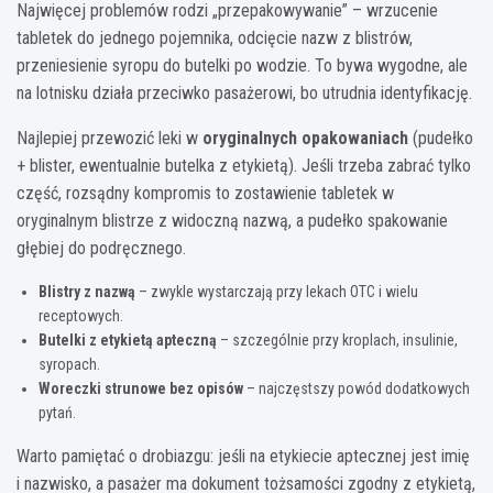
Najwięcej problemów rodzi „przepakowywanie” – wrzucenie
tabletek do jednego pojemnika, odcięcie nazw z blistrów,
przeniesienie syropu do butelki po wodzie. To bywa wygodne, ale
na lotnisku działa przeciwko pasażerowi, bo utrudnia identyfikację.
Najlepiej przewozić leki w
oryginalnych opakowaniach
(pudełko
+ blister, ewentualnie butelka z etykietą). Jeśli trzeba zabrać tylko
część, rozsądny kompromis to zostawienie tabletek w
oryginalnym blistrze z widoczną nazwą, a pudełko spakowanie
głębiej do podręcznego.
Blistry z nazwą
– zwykle wystarczają przy lekach OTC i wielu
receptowych.
Butelki z etykietą apteczną
– szczególnie przy kroplach, insulinie,
syropach.
Woreczki strunowe bez opisów
– najczęstszy powód dodatkowych
pytań.
Warto pamiętać o drobiazgu: jeśli na etykiecie aptecznej jest imię
i nazwisko, a pasażer ma dokument tożsamości zgodny z etykietą,