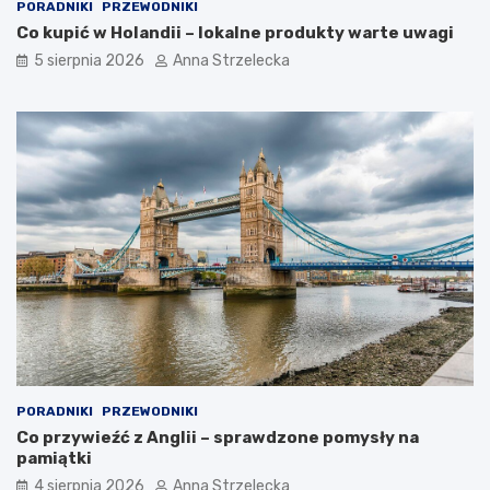
PORADNIKI
PRZEWODNIKI
j
Co kupić w Holandii – lokalne produkty warte uwagi
i
5 sierpnia 2026
Anna Strzelecka
PORADNIKI
PRZEWODNIKI
Co przywieźć z Anglii – sprawdzone pomysły na
pamiątki
4 sierpnia 2026
Anna Strzelecka