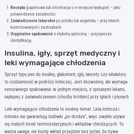
Recepta
(papierowa lub informacja o e-recepcie/wykupie) – jako
potwierdzenie zasadności.
Zaświadczenie lekarskie
po polsku lub angielsku – przy lekach
kontrolowanych i zastrzykach.
Oryginalne opakowanie
z etykietą apteczną – przyspiesza
identyfikację.
Insulina, igły, sprzęt medyczny i
leki wymagające chłodzenia
Sprzęt typu pen do insuliny, glukometr, igły, lancety czy inhalatory
to codzienność w podróży lotniczej. Jest dozwolony, ale wymaga
sensownego spakowania: w jednym miejscu, z opisanymi lekami,
najlepiej z zaświadczeniem (choćby krótkim) przy igłach i płynach.
Leki wymagające chłodzenia to osobny temat. Linia lotnicza i
lotnisko nie gwarantują lodówki „po drodze”, więc zwykle używa
się małych toreb termoizolacyjnych i wkładów chłodzących. Tu
ważna uwaga: nie każdy wkład przejdzie bez pytań, bo bywa