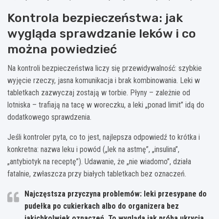
Kontrola bezpieczeństwa: jak
wygląda sprawdzanie leków i co
można powiedzieć
Na kontroli bezpieczeństwa liczy się przewidywalność: szybkie
wyjęcie rzeczy, jasna komunikacja i brak kombinowania. Leki w
tabletkach zazwyczaj zostają w torbie. Płyny – zależnie od
lotniska – trafiają na tacę w woreczku, a leki „ponad limit” idą do
dodatkowego sprawdzenia.
Jeśli kontroler pyta, co to jest, najlepsza odpowiedź to krótka i
konkretna: nazwa leku i powód („lek na astmę”, „insulina”,
„antybiotyk na receptę”). Udawanie, że „nie wiadomo”, działa
fatalnie, zwłaszcza przy białych tabletkach bez oznaczeń.
Najczęstsza przyczyna problemów:
leki przesypane do
pudełka po cukierkach albo do organizera bez
jakichkolwiek oznaczeń. To wygląda jak próba ukrycia,