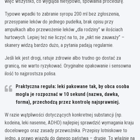
więc wszystko, co wygląda nietypowo, spowalnia procedurę.
Typowe wpadki to zabranie syropu 200 ml bez zgłoszenia,
przesypanie leków do jednego pudełka, brak opisu przy
ampułkach albo przewożenie leków „dla rodziny” w ilościach
hurtowych. Lepiej też nie liczyć na to, że „nikt nie zauważy” –
skanery widzą bardzo dużo, a pytania padają regularnie.
Jeśli lek jest drogi, ratuje zdrowie albo trudno go dostać za
granicą, nie warto ryzykować. Oryginalne opakowanie i sensowna
ilość to najprostsza polisa.
Praktyczna reguła:
leki pakowane tak, by obca osoba
mogła je rozpoznać w 10 sekund (nazwa, dawka,
forma), przechodzą przez kontrolę najsprawniej.
W razie wątpliwości dotyczących konkretnej substancji (np.
kodeina, leki nasenne, ADHD) najlepiej sprawdzić wymagania kraju
docelowego oraz zasady przewoźnika. Przepisy lotniskowe to
jedno, a prawo wjazdu do danego państwa – drugie. To właśnie na