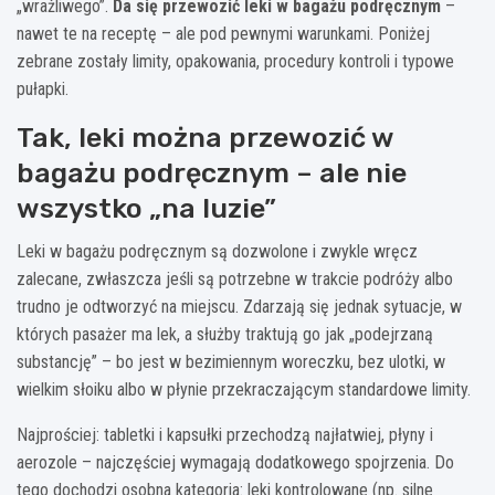
„wrażliwego”.
Da się przewozić leki w bagażu podręcznym
–
nawet te na receptę – ale pod pewnymi warunkami. Poniżej
zebrane zostały limity, opakowania, procedury kontroli i typowe
pułapki.
Tak, leki można przewozić w
bagażu podręcznym – ale nie
wszystko „na luzie”
Leki w bagażu podręcznym są dozwolone i zwykle wręcz
zalecane, zwłaszcza jeśli są potrzebne w trakcie podróży albo
trudno je odtworzyć na miejscu. Zdarzają się jednak sytuacje, w
których pasażer ma lek, a służby traktują go jak „podejrzaną
substancję” – bo jest w bezimiennym woreczku, bez ulotki, w
wielkim słoiku albo w płynie przekraczającym standardowe limity.
Najprościej: tabletki i kapsułki przechodzą najłatwiej, płyny i
aerozole – najczęściej wymagają dodatkowego spojrzenia. Do
tego dochodzi osobna kategoria: leki kontrolowane (np. silne