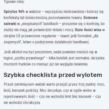
Typowe miny:
Spirytus 96%
w walizce – najczęściej niedozwolony i kończy się
konfiskatą lub koniecznością pozostawienia towaru.
Domowe
nalewki
w „nieopisanych” butelkach – proszenie się o kontrolę, bo
służby nie mają jak potwierdzić składu i mocy.
Duże ilości wina
w
obrębie UE przewożone regularnie – nawet jeśli formalnie „dla
znajomych”, łatwo o podejrzenie działalności handlowej.
Jeśli alkohol ma być prezentem, nadal powinien mieścić się w
logice „użytku prywatnego” – kilka butelek jest normalne, skrzynka
mocnych trunków co miesiąc już nie wygląda niewinnie.
Szybka checklista przed wylotem
Przed zamknięciem walizki warto przejść przez trzy punkty: moc,
ilość, kierunek podróży. Moc decyduje, czy w ogóle wolno w
rejestrowanym; ilość – czy nie wchodzi limit linii; kierunek – czy
nie wchodzi cło/akcyza.