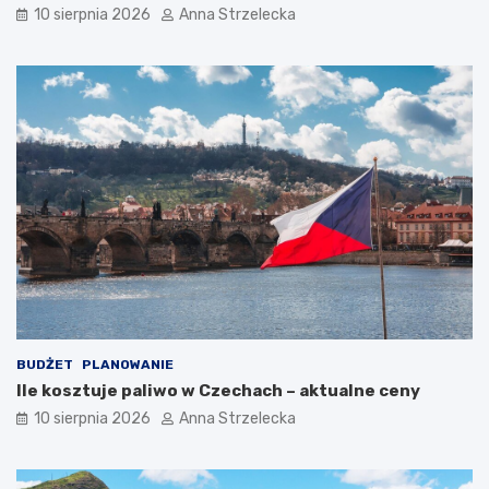
10 sierpnia 2026
Anna Strzelecka
o
o
t
z
y
o
c
b
z
a
n
c
y
z
c
y
h
ć
d
?
e
s
t
y
n
a
c
BUDŻET
PLANOWANIE
j
Ile kosztuje paliwo w Czechach – aktualne ceny
i
10 sierpnia 2026
Anna Strzelecka