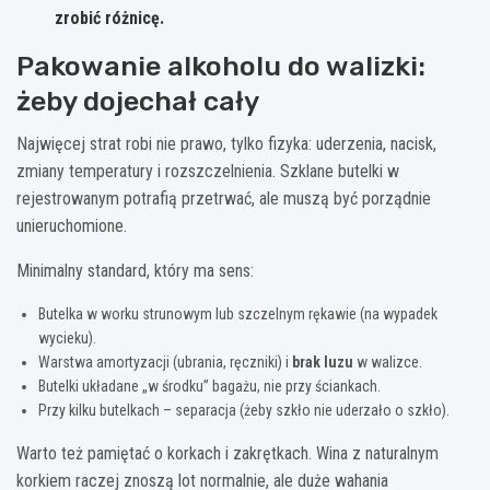
zrobić różnicę.
Pakowanie alkoholu do walizki:
żeby dojechał cały
Najwięcej strat robi nie prawo, tylko fizyka: uderzenia, nacisk,
zmiany temperatury i rozszczelnienia. Szklane butelki w
rejestrowanym potrafią przetrwać, ale muszą być porządnie
unieruchomione.
Minimalny standard, który ma sens:
Butelka w worku strunowym lub szczelnym rękawie (na wypadek
wycieku).
Warstwa amortyzacji (ubrania, ręczniki) i
brak luzu
w walizce.
Butelki układane „w środku” bagażu, nie przy ściankach.
Przy kilku butelkach – separacja (żeby szkło nie uderzało o szkło).
Warto też pamiętać o korkach i zakrętkach. Wina z naturalnym
korkiem raczej znoszą lot normalnie, ale duże wahania