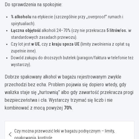
Do sprawdzenia na spokojnie:
% alkoholu
na etykiecie (szczególnie przy „overproof” rumach i
spirytualiach).
Łączna objętość
alkoholi 24–70% (czy nie przekracza
5 litrów/os.
w
standardowych zasadach przewozu).
Czy lot jest
w UE
, czy
z kraju spoza UE
(limity zwolnienia z opłat są
zupełnie inne).
Dowód zakupu do droższych butelek (paragon/faktura w telefonie też
wystarczy).
Dobrze spakowany alkohol w bagażu rejestrowanym zwykle
przechodzi bez echa. Problem pojawia się dopiero wtedy, gdy
walizka staje się „hurtownią” albo gdy zawartość przekracza progi
bezpieczeństwa i cła. Wystarczy trzymać się liczb i nie
kombinować z mocą powyżej
70%
.
Nawigacja
Czy można przewozić leki w bagażu podręcznym – limity,
wpisu
opakowania, kontrole