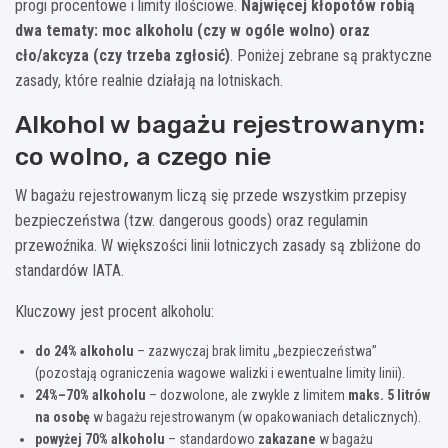
progi procentowe i limity ilościowe.
Najwięcej kłopotów robią
dwa tematy: moc alkoholu (czy w ogóle wolno) oraz
cło/akcyza (czy trzeba zgłosić)
. Poniżej zebrane są praktyczne
zasady, które realnie działają na lotniskach.
Alkohol w bagażu rejestrowanym:
co wolno, a czego nie
W bagażu rejestrowanym liczą się przede wszystkim przepisy
bezpieczeństwa (tzw. dangerous goods) oraz regulamin
przewoźnika. W większości linii lotniczych zasady są zbliżone do
standardów IATA.
Kluczowy jest procent alkoholu:
do 24% alkoholu
– zazwyczaj brak limitu „bezpieczeństwa”
(pozostają ograniczenia wagowe walizki i ewentualne limity linii).
24%–70% alkoholu
– dozwolone, ale zwykle z limitem
maks. 5 litrów
na osobę
w bagażu rejestrowanym (w opakowaniach detalicznych).
powyżej 70% alkoholu
– standardowo
zakazane
w bagażu