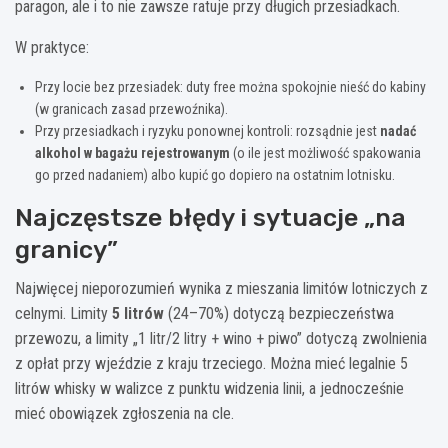
paragon, ale i to nie zawsze ratuje przy długich przesiadkach.
W praktyce:
Przy locie bez przesiadek: duty free można spokojnie nieść do kabiny
(w granicach zasad przewoźnika).
Przy przesiadkach i ryzyku ponownej kontroli: rozsądnie jest
nadać
alkohol w bagażu rejestrowanym
(o ile jest możliwość spakowania
go przed nadaniem) albo kupić go dopiero na ostatnim lotnisku.
Najczęstsze błędy i sytuacje „na
granicy”
Najwięcej nieporozumień wynika z mieszania limitów lotniczych z
celnymi. Limity
5 litrów
(24–70%) dotyczą bezpieczeństwa
przewozu, a limity „1 litr/2 litry + wino + piwo” dotyczą zwolnienia
z opłat przy wjeździe z kraju trzeciego. Można mieć legalnie 5
litrów whisky w walizce z punktu widzenia linii, a jednocześnie
mieć obowiązek zgłoszenia na cle.