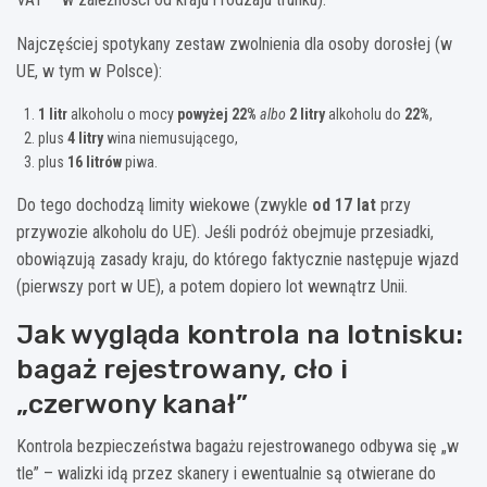
Najczęściej spotykany zestaw zwolnienia dla osoby dorosłej (w
UE, w tym w Polsce):
1 litr
alkoholu o mocy
powyżej 22%
albo
2 litry
alkoholu do
22%
,
plus
4 litry
wina niemusującego,
plus
16 litrów
piwa.
Do tego dochodzą limity wiekowe (zwykle
od 17 lat
przy
przywozie alkoholu do UE). Jeśli podróż obejmuje przesiadki,
obowiązują zasady kraju, do którego faktycznie następuje wjazd
(pierwszy port w UE), a potem dopiero lot wewnątrz Unii.
Jak wygląda kontrola na lotnisku:
bagaż rejestrowany, cło i
„czerwony kanał”
Kontrola bezpieczeństwa bagażu rejestrowanego odbywa się „w
tle” – walizki idą przez skanery i ewentualnie są otwierane do