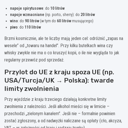
napoje spirytusowe
: do
10 litrów
napoje wzmacniane
(np. porto, sherry): do
20 litrów
wino
: do
90 litrów
(w tym do
60 litrów
musującego)
piwo
: do
110 litrów
Brzmi kosmicznie, ale te liczby mają jeden cel: odróżnić „zapas na
wesele” od „towaru na handel”. Przy kilku butelkach wina czy
whisky zwykle nie ma o co kruszyć kopii, o ile nie wygląda to jak
regularny przewóz pod sprzedaż.
Przylot do UE z kraju spoza UE (np.
USA/Turcja/UK → Polska): twarde
limity zwolnienia
Przy wjeździe z kraju trzeciego działają konkretne limity
zwolnienia z należności. Jeśli alkohol mieści się w limicie –
przechodzi „zielonym kanałem”. Jeśli nie – formalnie powinien
zostać zgłoszony, a od nadwyżki naliczane są opłaty (cło, akcyza,
VAT – w zależności od kraju i rodzaju trunku).