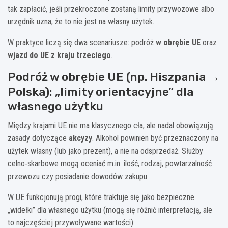
tak zapłacić, jeśli przekroczone zostaną limity przywozowe albo
urzędnik uzna, że to nie jest na własny użytek.
W praktyce liczą się dwa scenariusze: podróż
w obrębie UE
oraz
wjazd do UE z kraju trzeciego
.
Podróż w obrębie UE (np. Hiszpania →
Polska): „limity orientacyjne” dla
własnego użytku
Między krajami UE nie ma klasycznego cła, ale nadal obowiązują
zasady dotyczące
akcyzy
. Alkohol powinien być przeznaczony na
użytek własny (lub jako prezent), a nie na odsprzedaż. Służby
celno‑skarbowe mogą oceniać m.in. ilość, rodzaj, powtarzalność
przewozu czy posiadanie dowodów zakupu.
W UE funkcjonują progi, które traktuje się jako bezpieczne
„widełki” dla własnego użytku (mogą się różnić interpretacją, ale
to najczęściej przywoływane wartości):