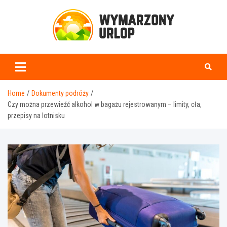
Skip
to
content
www.wymarzonyurlop.
Home
Dokumenty podróży
Czy można przewieźć alkohol w bagażu rejestrowanym – limity, cła,
przepisy na lotnisku