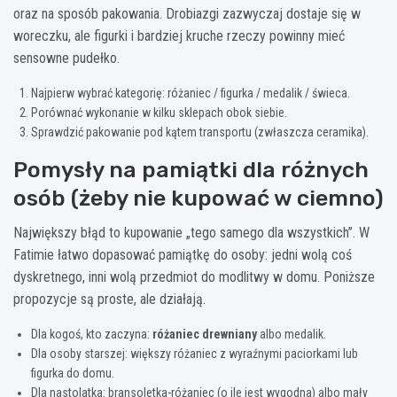
oraz na sposób pakowania. Drobiazgi zazwyczaj dostaje się w
woreczku, ale figurki i bardziej kruche rzeczy powinny mieć
sensowne pudełko.
Najpierw wybrać kategorię: różaniec / figurka / medalik / świeca.
Porównać wykonanie w kilku sklepach obok siebie.
Sprawdzić pakowanie pod kątem transportu (zwłaszcza ceramika).
Pomysły na pamiątki dla różnych
osób (żeby nie kupować w ciemno)
Największy błąd to kupowanie „tego samego dla wszystkich”. W
Fatimie łatwo dopasować pamiątkę do osoby: jedni wolą coś
dyskretnego, inni wolą przedmiot do modlitwy w domu. Poniższe
propozycje są proste, ale działają.
Dla kogoś, kto zaczyna:
różaniec drewniany
albo medalik.
Dla osoby starszej: większy różaniec z wyraźnymi paciorkami lub
figurka do domu.
Dla nastolatka: bransoletka-różaniec (o ile jest wygodna) albo mały