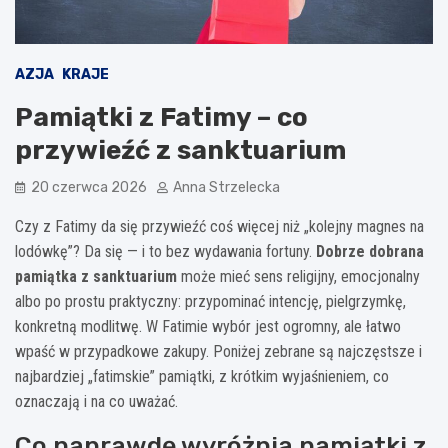
AZJA
KRAJE
Pamiątki z Fatimy – co
przywieźć z sanktuarium
20 czerwca 2026
Anna Strzelecka
Czy z Fatimy da się przywieźć coś więcej niż „kolejny magnes na
lodówkę”? Da się — i to bez wydawania fortuny.
Dobrze dobrana
pamiątka z sanktuarium
może mieć sens religijny, emocjonalny
albo po prostu praktyczny: przypominać intencję, pielgrzymkę,
konkretną modlitwę. W Fatimie wybór jest ogromny, ale łatwo
wpaść w przypadkowe zakupy. Poniżej zebrane są najczęstsze i
najbardziej „fatimskie” pamiątki, z krótkim wyjaśnieniem, co
oznaczają i na co uważać.
Co naprawdę wyróżnia pamiątki z