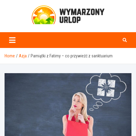
Skip
to
content
www.wymarzonyurlop.
Home
Azja
Pamiątki z Fatimy – co przywieźć z sanktuarium