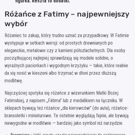
figurka. Reszta to dodatki.
Różańce z Fatimy – najpewniejszy
wybór
Różaniec to zakup, który trudno uznać za przypadkowy. W Fatimie
występuje w setkach wersji: od prostych drewnianych po
eleganckie, metalowe czy z kamieni półszlachetnych. Dla osoby
początkującej najlepiej sprawdzają się modele solidne, o
wyraźnych paciorkach i wygodnym krzyżyku — takie, które realnie
da się nosić w kieszeni albo trzymać w dłoni przez dłuższą
modlitwę.
Najczęściej spotyka się różańce z wizerunkiem Matki Bożej
Fatimskiej, z napisem „Fátima” lub z medalikiem na łączniku. W
sklepach bywają też różańce „dla kierowców” (do auta), różańce-
bransoletki i miniaturowe. Te ostatnie wyglądają fajnie, ale bywają
niewygodne w modlitwie — bardziej jako symbol niż narzędzie.
Drewniany
– lekki, prosty, często najwygodniejszy do codziennego