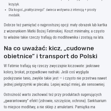
krzyżyk.
Dla kogoś „praktycznego”: świeca wotywna z intencją + prosty
medalik.
Dobrze też pamiętać o najprostszej opcji: mały obrazek lub kartka
z wizerunkiem Matki Bożej Fatimskiej. Koszt minimalny, a często
to właśnie takie rzeczy trafiają do modlitewnika i zostają na lata.
Na co uważać: kicz, „cudowne
obietnice” i transport do Polski
W Fatimie trafiają się rzeczy zwyczajnie kiczowate: jaskrawe
kolory, brokat, przypadkowe nadruki. Jeśli coś wygląda
podejrzanie tanio, zwykle takie jest — i często nie przetrwa nawet
jednej pielgrzymki w plecaku. Lepiej wziąć mniej, ale sensowniej.
Ostrożność warto zachować też przy produktach sugerujących
„gwarantowany” efekt (zdrowie, szczęście, ochrona). Sanktuarium
to miejsce modlitwy, a nie sklep z amuletami. Pamiątka ma