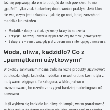
też się pojawiają, ale warto podejść do nich poważnie: to nie
„gadżet”, tylko znak konkretnej duchowości i praktyki. Jeśli ktoś
nie wie, czym jest szkaplerz i jak się go nosi, lepiej zacząć od
medalika lub różańca.
Medalik
– dobry na start, dyskretny, łatwy do noszenia.
Krzyżyk
– bardziej uniwersalny prezent, często mniej „tematyczny”.
Szkaplerz
– sensowny, gdy jest zrozumienie i intencja jego noszenia.
Woda, oliwa, kadzidło? Co z
„pamiątkami użytkowymi”
W okolicy sanktuarium można trafić na różne produkty „użytkowe”:
buteleczki, olejki, kadzidła, mydełka, a nawet drobne kosmetyki z
motywami religijnymi. To kategoria, w której łatwo o
rozczarowanie, bo część rzeczy jest bardziej marketingowa niż
sensowna.
Jeśli wybiera się kadzidło lub oliwę do lampki, warto potraktować