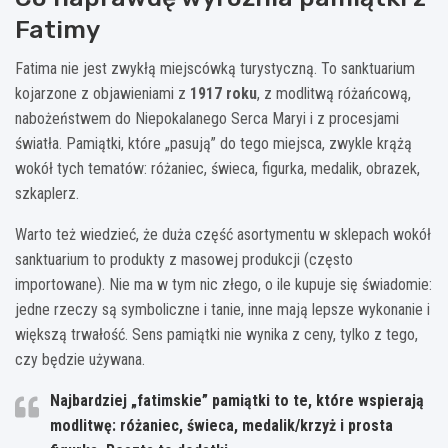
Fatimy
Fatima nie jest zwykłą miejscówką turystyczną. To sanktuarium
kojarzone z objawieniami z
1917 roku
, z modlitwą różańcową,
nabożeństwem do Niepokalanego Serca Maryi i z procesjami
światła. Pamiątki, które „pasują” do tego miejsca, zwykle krążą
wokół tych tematów: różaniec, świeca, figurka, medalik, obrazek,
szkaplerz.
Warto też wiedzieć, że duża część asortymentu w sklepach wokół
sanktuarium to produkty z masowej produkcji (często
importowane). Nie ma w tym nic złego, o ile kupuje się świadomie:
jedne rzeczy są symboliczne i tanie, inne mają lepsze wykonanie i
większą trwałość. Sens pamiątki nie wynika z ceny, tylko z tego,
czy będzie używana.
Najbardziej „fatimskie” pamiątki to te, które wspierają
modlitwę:
różaniec, świeca, medalik/krzyż i prosta