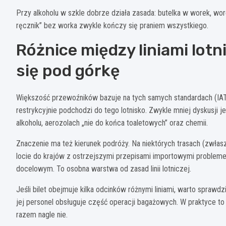
Przy alkoholu w szkle dobrze działa zasada: butelka w worek, wor
ręcznik” bez worka zwykle kończy się praniem wszystkiego.
Różnice między liniami lotni
się pod górkę
Większość przewoźników bazuje na tych samych standardach (IATA),
restrykcyjnie podchodzi do tego lotnisko. Zwykle mniej dyskusji 
alkoholu, aerozolach „nie do końca toaletowych” oraz chemii.
Znaczenie ma też kierunek podróży. Na niektórych trasach (zwła
locie do krajów z ostrzejszymi przepisami importowymi probleme
docelowym. To osobna warstwa od zasad linii lotniczej.
Jeśli bilet obejmuje kilka odcinków różnymi liniami, warto sprawdzi
jej personel obsługuje część operacji bagażowych. W praktyce to
razem nagle nie.