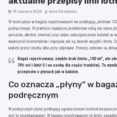
aktualne przepisy linii lot
19 czerwca 2026
Anna Strzelecka
W teorii płyny w bagażu rejestrowanym nie podlegają „limitowi 10
podręcznego. W praktyce najwięcej problemów robią nie same pły
aerozole, alkohol, chemia) oraz słabe zabezpieczenie butelek w 
większość kosmetyków i napojów, ale są twarde wyjątki i limity
walizki przez służby albo przy odprawie. Poniżej zebrane są aktualne
Bagaż rejestrowany:
zwykle brak limitu „
100 ml
”, ale o
70% vol
i limit
5 l
na osobę dla części trunków). To wynik
przepisów o płynach jak w kabinie.
Co oznacza „płyny” w baga
podręcznym
W podręcznym płyny podlegają ograniczeniom kontroli bezpiecz
jest to egzekwowane). W bagażu rejestrowanym te limity zasadnicz