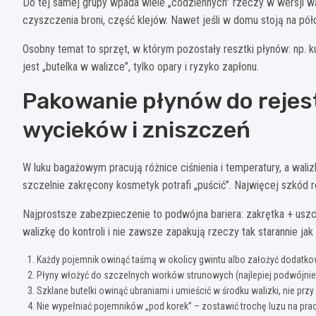
Do tej samej grupy wpada wiele „codziennych” rzeczy w wersji 
czyszczenia broni, część klejów. Nawet jeśli w domu stoją na pó
Osobny temat to sprzęt, w którym pozostały resztki płynów: np. ku
jest „butelka w walizce”, tylko opary i ryzyko zapłonu.
Pakowanie płynów do rejes
wycieków i zniszczeń
W luku bagażowym pracują różnice ciśnienia i temperatury, a waliz
szczelnie zakręcony kosmetyk potrafi „puścić”. Najwięcej szkód rob
Najprostsze zabezpieczenie to podwójna bariera: zakrętka + uszc
walizkę do kontroli i nie zawsze zapakują rzeczy tak starannie ja
Każdy pojemnik owinąć taśmą w okolicy gwintu albo założyć dodatkową
Płyny włożyć do szczelnych worków strunowych (najlepiej podwójnie 
Szklane butelki owinąć ubraniami i umieścić w środku walizki, nie przy
Nie wypełniać pojemników „pod korek” – zostawić trochę luzu na prac