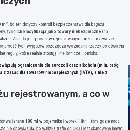
niczych
0 ml”, bo ten dotyczy kontroli bezpieczeństwa dla bagażu
ny, tylko ich
klasyfikacja jako towary niebezpieczne
(np.
walizce. Zasada jest prosta: w rejestrowanym można przewozić
. Znajomość tych wyjątków oszczędza wyrzucania rzeczy po otwarciu
 reguły, które realnie stosują linie lotnicze i lotniska.
bowiązują ograniczenia dla
aerozoli
oraz
alkoholu
(m.in. próg
a z zasad dla
towarów niebezpiecznych (IATA)
, a nie z
żu rejestrowanym, a co w
eństwa (znane
100 ml
w pojemniku i worek 1 litr – tam, gdzie nadal
o nie obowiązują, bo walizka trafia do luku i jest skanowana innymi