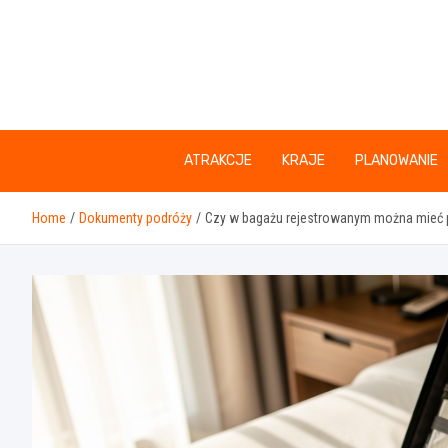
Skip
to
content
ATRAKCJE
KRAJE
PLANOWANIE
Home
Dokumenty podróży
Czy w bagażu rejestrowanym można mieć pły