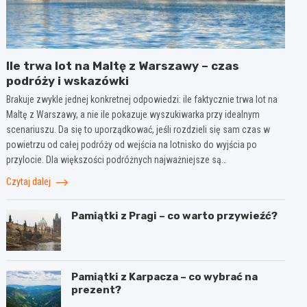
Ile trwa lot na Maltę z Warszawy – czas
podróży i wskazówki
Brakuje zwykle jednej konkretnej odpowiedzi: ile faktycznie trwa lot na
Maltę z Warszawy, a nie ile pokazuje wyszukiwarka przy idealnym
scenariuszu. Da się to uporządkować, jeśli rozdzieli się sam czas w
powietrzu od całej podróży od wejścia na lotnisko do wyjścia po
przylocie. Dla większości podróżnych najważniejsze są…
Czytaj dalej
Pamiątki z Pragi – co warto przywieźć?
Pamiątki z Karpacza – co wybrać na
prezent?