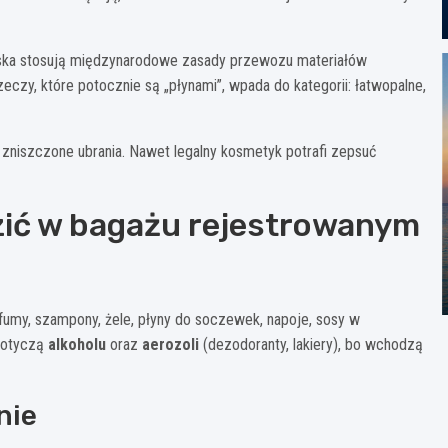
tniska stosują międzynarodowe zasady przewozu materiałów
eczy, które potocznie są „płynami”, wpada do kategorii: łatwopalne,
zniszczone ubrania. Nawet legalny kosmetyk potrafi zepsuć
zić w bagażu rejestrowanym
fumy, szampony, żele, płyny do soczewek, napoje, sosy w
 dotyczą
alkoholu
oraz
aerozoli
(dezodoranty, lakiery), bo wchodzą
nie