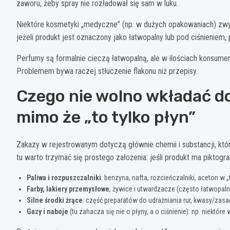
zaworu, żeby spray nie rozładował się sam w luku.
Niektóre kosmetyki „medyczne” (np. w dużych opakowaniach) zwykle
jeżeli produkt jest oznaczony jako łatwopalny lub pod ciśnieniem
Perfumy są formalnie cieczą łatwopalną, ale w ilościach konsu
Problemem bywa raczej stłuczenie flakonu niż przepisy.
Czego nie wolno wkładać d
mimo że „to tylko płyn”
Zakazy w rejestrowanym dotyczą głównie chemii i substancji, któr
tu warto trzymać się prostego założenia: jeśli produkt ma piktogr
Paliwa i rozpuszczalniki
: benzyna, nafta, rozcieńczalniki, aceton w „
Farby, lakiery przemysłowe
, żywice i utwardzacze (często łatwopaln
Silne środki żrące
: część preparatów do udrażniania rur, kwasy/zas
Gazy i naboje
(tu zahacza się nie o płyny, a o ciśnienie): np. niektóre