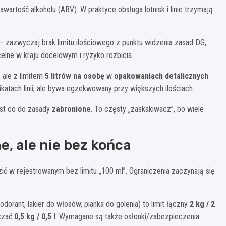
wartość alkoholu (ABV). W praktyce obsługa lotnisk i linie trzymają
– zazwyczaj brak limitu ilościowego z punktu widzenia zasad DG,
lne w kraju docelowym i ryzyko rozbicia.
 ale z limitem
5 litrów na osobę
w
opakowaniach detalicznych
ikatach linii, ale bywa egzekwowany przy większych ilościach.
est co do zasady
zabronione
. To częsty „zaskakiwacz”, bo wiele
e, ale nie bez końca
ć w rejestrowanym bez limitu „100 ml”. Ograniczenia zaczynają się
odorant, lakier do włosów, pianka do golenia) to limit łączny
2 kg / 2
aczać
0,5 kg / 0,5 l
. Wymagane są także osłonki/zabezpieczenia