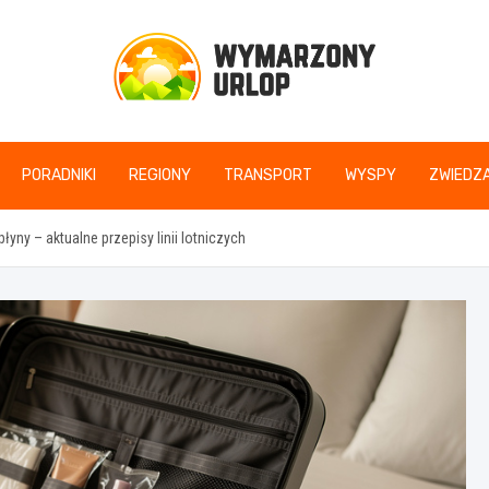
www.wymarzonyurlop
PORADNIKI
REGIONY
TRANSPORT
WYSPY
ZWIEDZA
ny – aktualne przepisy linii lotniczych