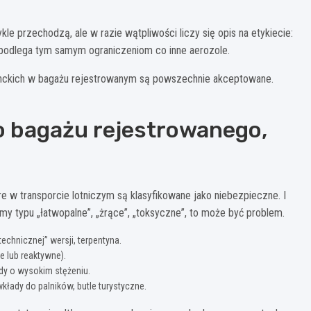
 przechodzą, ale w razie wątpliwości liczy się opis na etykiecie:
, podlega tym samym ograniczeniom co inne aerozole.
menckich w bagażu rejestrowanym są powszechnie akceptowane.
o bagażu rejestrowanego,
e w transporcie lotniczym są klasyfikowane jako niebezpieczne. I
amy typu „łatwopalne”, „żrące”, „toksyczne”, to może być problem.
technicznej” wersji, terpentyna.
e lub reaktywne).
ady o wysokim stężeniu.
 wkłady do palników, butle turystyczne.