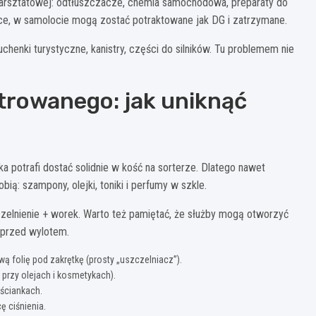
warsztatowej: odtłuszczacze, chemia samochodowa, preparaty do
łce, w samolocie mogą zostać potraktowane jak DG i zatrzymane.
chenki turystyczne, kanistry, części do silników. Tu problemem nie
trowanego: jak uniknąć
ka potrafi dostać solidnie w kość na sorterze. Dlatego nawet
ią: szampony, olejki, toniki i perfumy w szkle.
zelnienie + worek. Warto też pamiętać, że służby mogą otworzyć
k przed wylotem.
 folię pod zakrętkę (prosty „uszczelniacz”).
przy olejach i kosmetykach).
 ściankach.
ę ciśnienia.