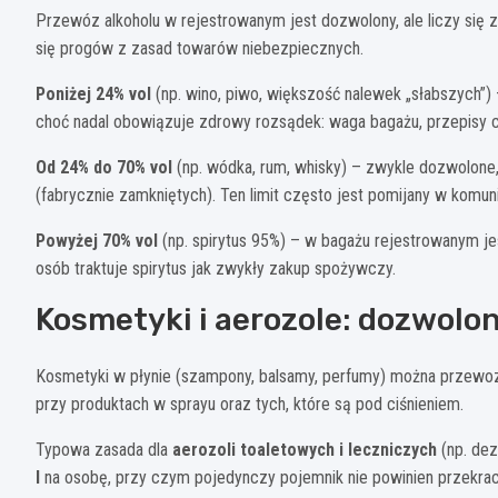
Przewóz alkoholu w rejestrowanym jest dozwolony, ale liczy się za
się progów z zasad towarów niebezpiecznych.
Poniżej 24% vol
(np. wino, piwo, większość nalewek „słabszych”) 
choć nadal obowiązuje zdrowy rozsądek: waga bagażu, przepisy ce
Od 24% do 70% vol
(np. wódka, rum, whisky) – zwykle dozwolone,
(fabrycznie zamkniętych). Ten limit często jest pomijany w komun
Powyżej 70% vol
(np. spirytus 95%) – w bagażu rejestrowanym j
osób traktuje spirytus jak zwykły zakup spożywczy.
Kosmetyki i aerozole: dozwolon
Kosmetyki w płynie (szampony, balsamy, perfumy) można przewozi
przy produktach w sprayu oraz tych, które są pod ciśnieniem.
Typowa zasada dla
aerozoli toaletowych i leczniczych
(np. dez
l
na osobę, przy czym pojedynczy pojemnik nie powinien przekr