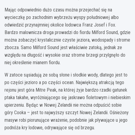
Mając odpowiednio dużo czasu można przejechać się na
wycieczkę po zachodnim wybrzeżu wyspy południowej albo
odwiedzić przynajmniej okolice lodowca Franz Josef i Fox.
Bardzo malownicza droga prowadzi do fiordu Milford Sound, gdzie
można zobaczyć krystalicznie czyste jeziora, wodospady i strome
zbocza. Samo Milford Sound jest właściwie zatoką, jednak ze
względu na długość i wysokie oraz strome brzegi przylgnęło do
niej określenie mianem fiordu.
W zatoce sąsiadują ze sobą słone i słodkie wody, dlatego jest to
po części jezioro a po części ocean. Największą atrakcją tego
rejonu jest góra Mitre Peak, na której żyje bardzo rzadki gatunek
ptaka takahe, wyróżniającego się jaskrawo fioletowym i niebieskim
upierzeniu. Będąc w Nowej Zelandii nie można odpuścić sobie
góry Cooka – jest to najwyższy szczyt Nowej Zelandii. Ośnieżony
masyw robi piorunujące wrażenie, podobnie jak pływające u jego
podnóża kry lodowe, odrywające się od brzegu.