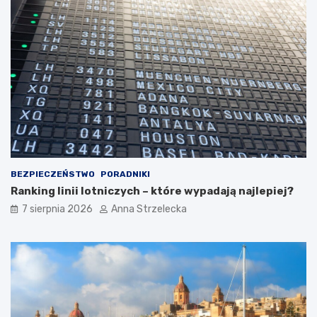
z
a
n
c
y
z
c
y
h
ć
d
?
e
s
t
y
n
a
c
BEZPIECZEŃSTWO
PORADNIKI
j
Ranking linii lotniczych – które wypadają najlepiej?
i
7 sierpnia 2026
Anna Strzelecka