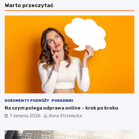
Warto przeczytać
l
k
o
o
t
w
ó
y
w
Z
z
a
W
n
a
z
r
i
s
b
z
a
a
r
w
–
y
c
d
o
o
w
e
a
DOKUMENTY PODRÓŻY
PORADNIKI
g
r
Na czym polega odprawa online – krok po kroku
z
t
7 sierpnia 2026
Anna Strzelecka
o
o
t
z
y
o
c
b