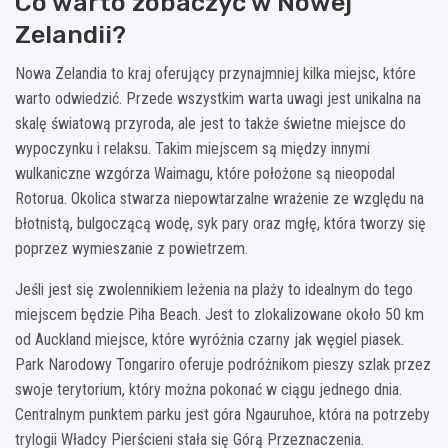
Co warto zobaczyć w Nowej
Zelandii?
Nowa Zelandia to kraj oferujący przynajmniej kilka miejsc, które
warto odwiedzić. Przede wszystkim warta uwagi jest unikalna na
skalę światową przyroda, ale jest to także świetne miejsce do
wypoczynku i relaksu. Takim miejscem są między innymi
wulkaniczne wzgórza Waimagu, które położone są nieopodal
Rotorua. Okolica stwarza niepowtarzalne wrażenie ze względu na
błotnistą, bulgoczącą wodę, syk pary oraz mgłę, która tworzy się
poprzez wymieszanie z powietrzem.
Jeśli jest się zwolennikiem leżenia na plaży to idealnym do tego
miejscem będzie Piha Beach. Jest to zlokalizowane około 50 km
od Auckland miejsce, które wyróżnia czarny jak węgiel piasek.
Park Narodowy Tongariro oferuje podróżnikom pieszy szlak przez
swoje terytorium, który można pokonać w ciągu jednego dnia.
Centralnym punktem parku jest góra Ngauruhoe, która na potrzeby
trylogii Władcy Pierścieni stała się Górą Przeznaczenia.