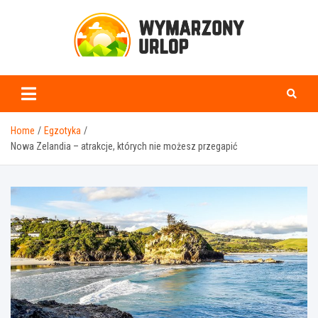
Skip
to
content
www.wymarzonyurlop.
Home
Egzotyka
Nowa Zelandia – atrakcje, których nie możesz przegapić