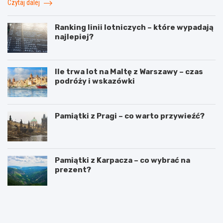
Czytaj dalej
Ranking linii lotniczych – które wypadają
najlepiej?
Ile trwa lot na Maltę z Warszawy – czas
podróży i wskazówki
Pamiątki z Pragi – co warto przywieźć?
Pamiątki z Karpacza – co wybrać na
prezent?
T
W
r
y
a
j
s
ą
y
t