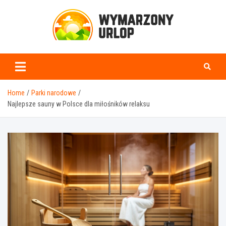
Skip
to
content
www.wymarzonyurlop.
Home
Parki narodowe
Najlepsze sauny w Polsce dla miłośników relaksu