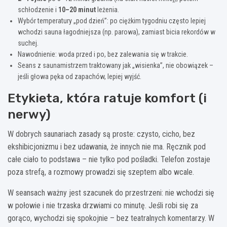
schłodzenie i
10–20 minut
leżenia.
Wybór temperatury „pod dzień”: po ciężkim tygodniu często lepiej
wchodzi sauna łagodniejsza (np. parowa), zamiast bicia rekordów w
suchej.
Nawodnienie: woda przed i po, bez zalewania się w trakcie.
Seans z saunamistrzem traktowany jak „wisienka”, nie obowiązek –
jeśli głowa pęka od zapachów, lepiej wyjść.
Etykieta, która ratuje komfort (i
nerwy)
W dobrych saunariach zasady są proste: czysto, cicho, bez
ekshibicjonizmu i bez udawania, że innych nie ma. Ręcznik pod
całe ciało to podstawa – nie tylko pod pośladki. Telefon zostaje
poza strefą, a rozmowy prowadzi się szeptem albo wcale.
W seansach ważny jest szacunek do przestrzeni: nie wchodzi się
w połowie i nie trzaska drzwiami co minutę. Jeśli robi się za
gorąco, wychodzi się spokojnie – bez teatralnych komentarzy. W