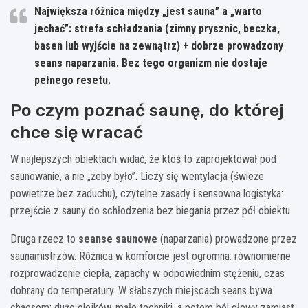
Największa różnica między „jest sauna” a „warto
jechać”
: strefa schładzania (zimny prysznic, beczka,
basen lub wyjście na zewnątrz) + dobrze prowadzony
seans naparzania. Bez tego organizm nie dostaje
pełnego resetu.
Po czym poznać saunę, do której
chce się wracać
W najlepszych obiektach widać, że ktoś to zaprojektował pod
saunowanie, a nie „żeby było”. Liczy się wentylacja (świeże
powietrze bez zaduchu), czytelne zasady i sensowna logistyka:
przejście z sauny do schłodzenia bez biegania przez pół obiektu.
Druga rzecz to
seanse saunowe
(naparzania) prowadzone przez
saunamistrzów. Różnica w komforcie jest ogromna: równomierne
rozprowadzenie ciepła, zapachy w odpowiednim stężeniu, czas
dobrany do temperatury. W słabszych miejscach seans bywa
chaosem: dużo olejków, mało techniki, a potem ból głowy zamiast