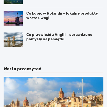
Co kupić w Holandii – lokalne produkty
warte uwagi
Co przywieźć z Anglii – sprawdzone
pomysły na pamiątki
T
W
r
y
a
j
s
ą
y
t
Warto przeczytać
l
k
o
o
t
w
ó
y
w
Z
z
a
W
n
a
z
r
i