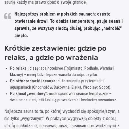
saunie każdy ma prawo dbać o swoje granice.
Najczęstszy problem w polskich saunach
: częste
otwieranie drzwi. To obniża temperaturę, psuje seans i
sprawia, że wszyscy siedzą dłużej, próbując „nadrobić”
ciepło.
Krótkie zestawienie: gdzie po
relaks, a gdzie po wrażenia
Po relaks i ciszę:
spa hotelowe (Trójmiasto, Podhale, Warmia i
Mazury) – mniej ludzi, lepsze warunki do odpoczynku.
Po różnorodność i seanse:
duże saunaria przy termach i
aquaparkach (Chochołów, Bukowina, Białka, Wrocław, Sopot).
Po klimat „eventowy”:
noce saunowe i seanse tematyczne –
świetne na start, jeśli lubi się prowadzenie i konkretny scenariusz.
Najlepsza sauna to ta, po której wychodzi się spokojniejszym, a
nie tylko „wygrzanym”. W praktyce wygrywają obiekty z dobrą
strefą schładzania, sensowną ciszą i seansami prowadzonymi z