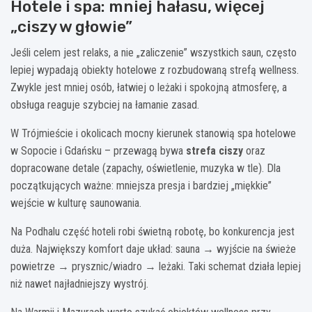
Hotele i spa: mniej hałasu, więcej
„ciszy w głowie”
Jeśli celem jest relaks, a nie „zaliczenie” wszystkich saun, często
lepiej wypadają obiekty hotelowe z rozbudowaną strefą wellness.
Zwykle jest mniej osób, łatwiej o leżaki i spokojną atmosferę, a
obsługa reaguje szybciej na łamanie zasad.
W Trójmieście i okolicach mocny kierunek stanowią spa hotelowe
w Sopocie i Gdańsku – przewagą bywa
strefa ciszy
oraz
dopracowane detale (zapachy, oświetlenie, muzyka w tle). Dla
początkujących ważne: mniejsza presja i bardziej „miękkie”
wejście w kulturę saunowania.
Na Podhalu część hoteli robi świetną robotę, bo konkurencja jest
duża. Największy komfort daje układ: sauna → wyjście na świeże
powietrze → prysznic/wiadro → leżaki. Taki schemat działa lepiej
niż nawet najładniejszy wystrój.