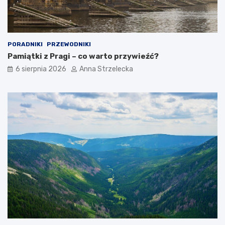
y
n
a
c
j
PORADNIKI
PRZEWODNIKI
i
Pamiątki z Pragi – co warto przywieźć?
6 sierpnia 2026
Anna Strzelecka