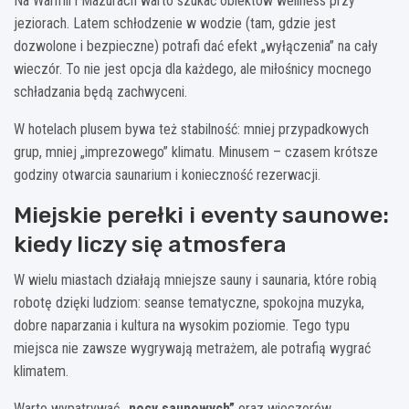
Na Warmii i Mazurach warto szukać obiektów wellness przy
jeziorach. Latem schłodzenie w wodzie (tam, gdzie jest
dozwolone i bezpieczne) potrafi dać efekt „wyłączenia” na cały
wieczór. To nie jest opcja dla każdego, ale miłośnicy mocnego
schładzania będą zachwyceni.
W hotelach plusem bywa też stabilność: mniej przypadkowych
grup, mniej „imprezowego” klimatu. Minusem – czasem krótsze
godziny otwarcia saunarium i konieczność rezerwacji.
Miejskie perełki i eventy saunowe:
kiedy liczy się atmosfera
W wielu miastach działają mniejsze sauny i saunaria, które robią
robotę dzięki ludziom: seanse tematyczne, spokojna muzyka,
dobre naparzania i kultura na wysokim poziomie. Tego typu
miejsca nie zawsze wygrywają metrażem, ale potrafią wygrać
klimatem.
Warto wypatrywać
„nocy saunowych”
oraz wieczorów