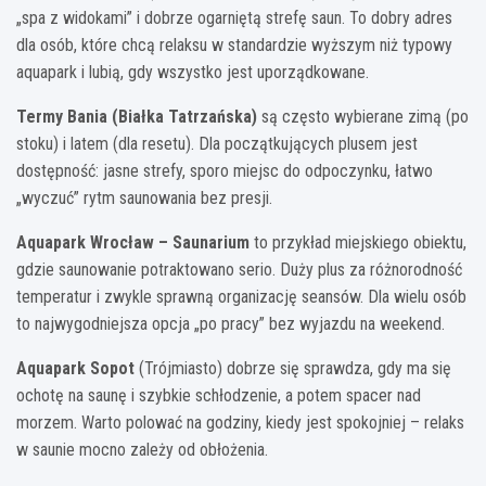
„spa z widokami” i dobrze ogarniętą strefę saun. To dobry adres
dla osób, które chcą relaksu w standardzie wyższym niż typowy
aquapark i lubią, gdy wszystko jest uporządkowane.
Termy Bania (Białka Tatrzańska)
są często wybierane zimą (po
stoku) i latem (dla resetu). Dla początkujących plusem jest
dostępność: jasne strefy, sporo miejsc do odpoczynku, łatwo
„wyczuć” rytm saunowania bez presji.
Aquapark Wrocław – Saunarium
to przykład miejskiego obiektu,
gdzie saunowanie potraktowano serio. Duży plus za różnorodność
temperatur i zwykle sprawną organizację seansów. Dla wielu osób
to najwygodniejsza opcja „po pracy” bez wyjazdu na weekend.
Aquapark Sopot
(Trójmiasto) dobrze się sprawdza, gdy ma się
ochotę na saunę i szybkie schłodzenie, a potem spacer nad
morzem. Warto polować na godziny, kiedy jest spokojniej – relaks
w saunie mocno zależy od obłożenia.