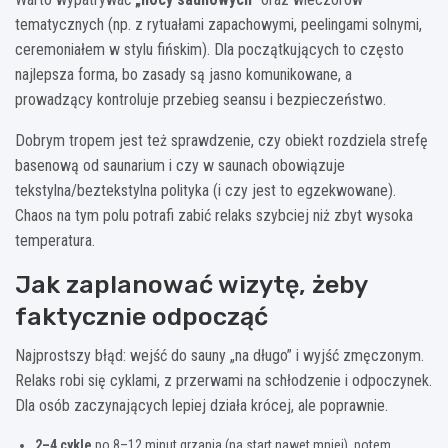
tematycznych (np. z rytuałami zapachowymi, peelingami solnymi,
ceremoniałem w stylu fińskim). Dla początkujących to często
najlepsza forma, bo zasady są jasno komunikowane, a
prowadzący kontroluje przebieg seansu i bezpieczeństwo.
Dobrym tropem jest też sprawdzenie, czy obiekt rozdziela strefę
basenową od saunarium i czy w saunach obowiązuje
tekstylna/beztekstylna polityka (i czy jest to egzekwowane).
Chaos na tym polu potrafi zabić relaks szybciej niż zbyt wysoka
temperatura.
Jak zaplanować wizytę, żeby
faktycznie odpocząć
Najprostszy błąd: wejść do sauny „na długo” i wyjść zmęczonym.
Relaks robi się cyklami, z przerwami na schłodzenie i odpoczynek.
Dla osób zaczynających lepiej działa krócej, ale poprawnie.
2–4 cykle
po 8–12 minut grzania (na start nawet mniej), potem