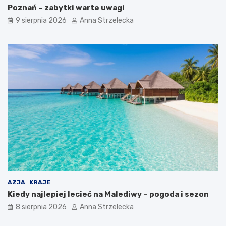
Poznań – zabytki warte uwagi
i
9 sierpnia 2026
Anna Strzelecka
AZJA
KRAJE
Kiedy najlepiej lecieć na Malediwy – pogoda i sezon
8 sierpnia 2026
Anna Strzelecka