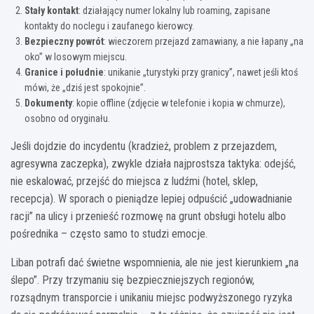
Stały kontakt
: działający numer lokalny lub roaming, zapisane
kontakty do noclegu i zaufanego kierowcy.
Bezpieczny powrót
: wieczorem przejazd zamawiany, a nie łapany „na
oko” w losowym miejscu.
Granice i południe
: unikanie „turystyki przy granicy”, nawet jeśli ktoś
mówi, że „dziś jest spokojnie”.
Dokumenty
: kopie offline (zdjęcie w telefonie i kopia w chmurze),
osobno od oryginału.
Jeśli dojdzie do incydentu (kradzież, problem z przejazdem,
agresywna zaczepka), zwykle działa najprostsza taktyka: odejść,
nie eskalować, przejść do miejsca z ludźmi (hotel, sklep,
recepcja). W sporach o pieniądze lepiej odpuścić „udowadnianie
racji” na ulicy i przenieść rozmowę na grunt obsługi hotelu albo
pośrednika – często samo to studzi emocje.
Liban potrafi dać świetne wspomnienia, ale nie jest kierunkiem „na
ślepo”. Przy trzymaniu się bezpieczniejszych regionów,
rozsądnym transporcie i unikaniu miejsc podwyższonego ryzyka