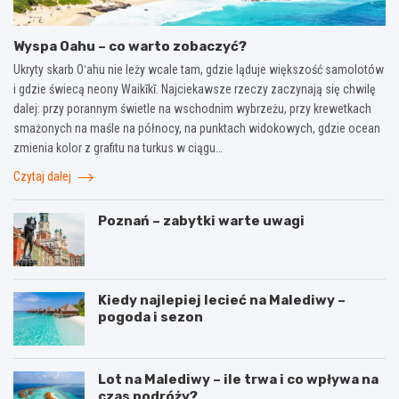
Wyspa Oahu – co warto zobaczyć?
Ukryty skarb Oʻahu nie leży wcale tam, gdzie ląduje większość samolotów
i gdzie świecą neony Waikīkī. Najciekawsze rzeczy zaczynają się chwilę
dalej: przy porannym świetle na wschodnim wybrzeżu, przy krewetkach
smażonych na maśle na północy, na punktach widokowych, gdzie ocean
zmienia kolor z grafitu na turkus w ciągu…
Czytaj dalej
Poznań – zabytki warte uwagi
Kiedy najlepiej lecieć na Malediwy –
pogoda i sezon
Lot na Malediwy – ile trwa i co wpływa na
czas podróży?