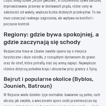
część usług działa „na pół gwizdka”, a codzienność bywa bardziej
improwizowana: przerwy w dostawach prądu, różne ceny w
zależności od waluty, większa liczba drobnych przekrętów. To nie
musi oznaczać realnego zagrożenia, ale wpływa na komfort i
poczucie kontroli.
Regiony: gdzie bywa spokojniej, a
gdzie zaczynają się schody
Bezpieczna trasa w Libanie zwykle opiera się o miejsca
turystyczne i duże ośrodki, z rozsądnym dystansem do granic
oraz do stref, które potrafią stać się areną napięć. Największe
różnice dotyczą południa kraju i obszarów przy granicy z Syrią.
Bejrut i popularne okolice (Byblos,
Jounieh, Batroun)
W Bejrucie wiele dzielnic żyje normalnie: kawiarnie są pełne, ruch
uliczny jak zwykle, a wieczorami sporo osób przemieszcza się