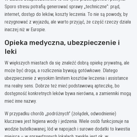
Sporo stresu potrafią generować sprawy „techniczne”: prąd,
internet, dostęp do leków, koszty leczenia. To nie są powody, by
rezygnować z wyjazdu, ale warto przyjąć, że część rzeczy działa
inaczej niż w Europie.
Opieka medyczna, ubezpieczenie i
leki
W większych miastach da się znaleźć dobrą opiekę prywatną, ale
może być droga, a rozliczenia bywają gotówkowe. Dlatego
ubezpieczenie z wysokim limitem kosztów leczenia i assistance
ma realny sens. Dobrze też mieć podstawową apteczkę, bo
dostępność konkretnych leków bywa nierówna, a zamienniki mogą
mieć inne nazwy.
W przypadku chorób „podróżnych” (żołądek, odwodnienie)
kluczowa jest higiena wody i jedzenia. Wiele osób funkcjonuje na
wodzie butelkowanej; lód w napojach i surowe dodatki to kwestia
miejsca – w sprawdzonych lokalach zwykle jest ok, w