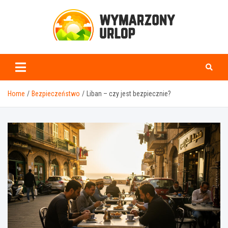
Skip
to
content
www.wymarzonyurlop.
Home
Bezpieczeństwo
Liban – czy jest bezpiecznie?