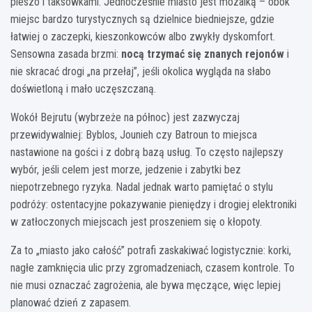
pieszo i taksówkami. Jednocześnie miasto jest mozaiką – obok
miejsc bardzo turystycznych są dzielnice biedniejsze, gdzie
łatwiej o zaczepki, kieszonkowców albo zwykły dyskomfort.
Sensowna zasada brzmi:
nocą trzymać się znanych rejonów
i
nie skracać drogi „na przełaj”, jeśli okolica wygląda na słabo
doświetloną i mało uczęszczaną.
Wokół Bejrutu (wybrzeże na północ) jest zazwyczaj
przewidywalniej: Byblos, Jounieh czy Batroun to miejsca
nastawione na gości i z dobrą bazą usług. To często najlepszy
wybór, jeśli celem jest morze, jedzenie i zabytki bez
niepotrzebnego ryzyka. Nadal jednak warto pamiętać o stylu
podróży: ostentacyjne pokazywanie pieniędzy i drogiej elektroniki
w zatłoczonych miejscach jest proszeniem się o kłopoty.
Za to „miasto jako całość” potrafi zaskakiwać logistycznie: korki,
nagłe zamknięcia ulic przy zgromadzeniach, czasem kontrole. To
nie musi oznaczać zagrożenia, ale bywa męczące, więc lepiej
planować dzień z zapasem.