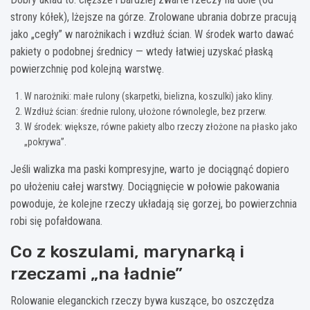
strony kółek), lżejsze na górze. Zrolowane ubrania dobrze pracują
jako „cegły” w narożnikach i wzdłuż ścian. W środek warto dawać
pakiety o podobnej średnicy — wtedy łatwiej uzyskać płaską
powierzchnię pod kolejną warstwę.
W narożniki: małe rulony (skarpetki, bielizna, koszulki) jako kliny.
Wzdłuż ścian: średnie rulony, ułożone równolegle, bez przerw.
W środek: większe, równe pakiety albo rzeczy złożone na płasko jako
„pokrywa”.
Jeśli walizka ma paski kompresyjne, warto je dociągnąć dopiero
po ułożeniu całej warstwy. Dociągnięcie w połowie pakowania
powoduje, że kolejne rzeczy układają się gorzej, bo powierzchnia
robi się pofałdowana.
Co z koszulami, marynarką i
rzeczami „na ładnie”
Rolowanie eleganckich rzeczy bywa kuszące, bo oszczędza