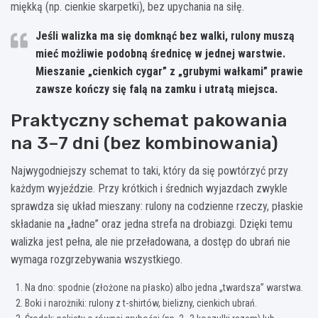
miękką (np. cienkie skarpetki), bez upychania na siłę.
Jeśli walizka ma się domknąć bez walki
, rulony muszą
mieć możliwie podobną średnicę w jednej warstwie.
Mieszanie „cienkich cygar” z „grubymi wałkami” prawie
zawsze kończy się falą na zamku i utratą miejsca.
Praktyczny schemat pakowania
na 3–7 dni (bez kombinowania)
Najwygodniejszy schemat to taki, który da się powtórzyć przy
każdym wyjeździe. Przy krótkich i średnich wyjazdach zwykle
sprawdza się układ mieszany: rulony na codzienne rzeczy, płaskie
składanie na „ładne” oraz jedna strefa na drobiazgi. Dzięki temu
walizka jest pełna, ale nie przeładowana, a dostęp do ubrań nie
wymaga rozgrzebywania wszystkiego.
Na dno: spodnie (złożone na płasko) albo jedna „twardsza” warstwa.
Boki i narożniki: rulony z t-shirtów, bielizny, cienkich ubrań.