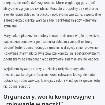
miejsce, ale może dać zagniecenia, które wyglądają gorzej niż
klasyczne zgięcia po składaniu. Koszule z popeliny czy oksfordu
zwykle lepiej składać na płasko i położyć na wierzchu, ewentualnie
zabezpieczyć cienką warstwą (np. t-shirtem) między kolejnymi
sztukami.
Marynarka i płaszcz to osobny temat. Jeśli musi wejść do walizki,
najbardziej sensowna jest technika składania „na pół na lewą
stronę” (odwrócenie jednego ramienia w drugie), a nie rolowanie.
Rolowanie marynarki prawie zawsze kończy się zdeformowanymi
poduszkami na ramionach albo brzydkimi załamaniami na klapach.
Wyjątkiem bywają rzeczy z dzianiny (miękka marynarka
dzianinowa, kardigan). Dzianina znosi rolowanie lepiej, ale nadal
opłaca się robić większy, luźniejszy rulon i kłaść go na górze, żeby
nic go nie zgniotło.
Organizery, worki kompresyjne i
„rolowanie w paczki”