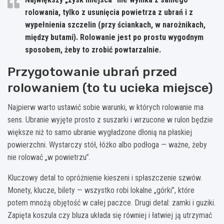
rolowania
, tylko z usunięcia powietrza z ubrań i z
wypełnienia szczelin (przy ściankach, w narożnikach,
między butami). Rolowanie jest po prostu wygodnym
sposobem, żeby to zrobić powtarzalnie.
Przygotowanie ubrań przed
rolowaniem (to tu ucieka miejsce)
Najpierw warto ustawić sobie warunki, w których rolowanie ma
sens. Ubranie wyjęte prosto z suszarki i wrzucone w rulon będzie
większe niż to samo ubranie wygładzone dłonią na płaskiej
powierzchni. Wystarczy stół, łóżko albo podłoga — ważne, żeby
nie rolować „w powietrzu”.
Kluczowy detal to opróżnienie kieszeni i spłaszczenie szwów.
Monety, klucze, bilety — wszystko robi lokalne „górki”, które
potem mnożą objętość w całej paczce. Drugi detal: zamki i guziki.
Zapięta koszula czy bluza układa się równiej i łatwiej ją utrzymać