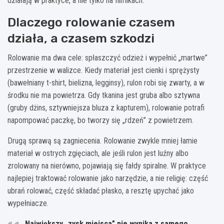
działają w praktyce, a nie tylko na filmikach.
Dlaczego rolowanie czasem
działa, a czasem szkodzi
Rolowanie ma dwa cele: spłaszczyć odzież i wypełnić „martwe”
przestrzenie w walizce. Kiedy materiał jest cienki i sprężysty
(bawełniany t-shirt, bielizna, legginsy), rulon robi się zwarty, a w
środku nie ma powietrza. Gdy tkanina jest gruba albo sztywna
(gruby dżins, sztywniejsza bluza z kapturem), rolowanie potrafi
napompować paczkę, bo tworzy się „rdzeń” z powietrzem.
Drugą sprawą są zagniecenia. Rolowanie zwykle mniej łamie
materiał w ostrych zgięciach, ale jeśli rulon jest luźny albo
zrolowany na nierówno, pojawiają się fałdy spiralne. W praktyce
najlepiej traktować rolowanie jako narzędzie, a nie religię: część
ubrań rolować, część składać płasko, a resztę upychać jako
wypełniacze.
Największy „zysk miejsca” nie wynika z samego