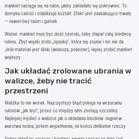
mankiet naciąga się na rulon, jakby zakładało się pokrowiec. To
domyka całość i stabilizuje kształt. Efekt jest zaskakująco trwały
— nawet bez taśm i gumek.
Ważne: mankiet musi być dość szeroki, żeby złapał całą średnicę
rulonu. Zbyt wąski zrobi „opaskę”, która się zsunie i nic nie da.
Jeśli materiał jest śliski (wiskoza, poliester), lepiej zrobić mankiet
większy.
Jak układać zrolowane ubrania w
walizce, żeby nie tracić
przestrzeni
Walizka to nie worek. Najczęstszy błąd polega na wrzucaniu
rulonów „jak leci”, przez co między nimi zostają szczeliny.
Najlepiej myśleć o walizce jak o układaniu klocków: najpierw
warstwa nośna, potem wypełnienie, na końcu delikatne rzeczy.
Dobry układ to: cięższe i bardziej zwarte rzeczy na dole (od