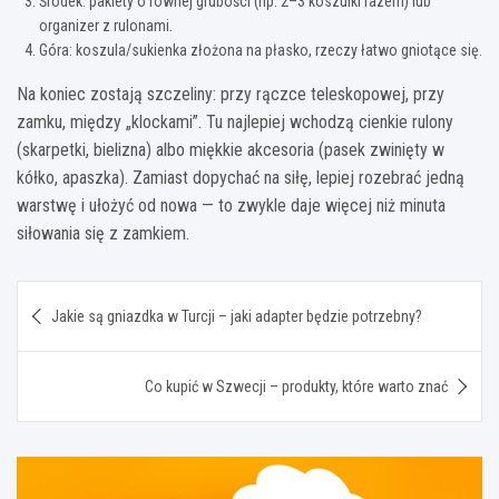
Środek: pakiety o równej grubości (np. 2–3 koszulki razem) lub
organizer z rulonami.
Góra: koszula/sukienka złożona na płasko, rzeczy łatwo gniotące się.
Na koniec zostają szczeliny: przy rączce teleskopowej, przy
zamku, między „klockami”. Tu najlepiej wchodzą cienkie rulony
(skarpetki, bielizna) albo miękkie akcesoria (pasek zwinięty w
kółko, apaszka). Zamiast dopychać na siłę, lepiej rozebrać jedną
warstwę i ułożyć od nowa — to zwykle daje więcej niż minuta
siłowania się z zamkiem.
Nawigacja
Jakie są gniazdka w Turcji – jaki adapter będzie potrzebny?
wpisu
Co kupić w Szwecji – produkty, które warto znać