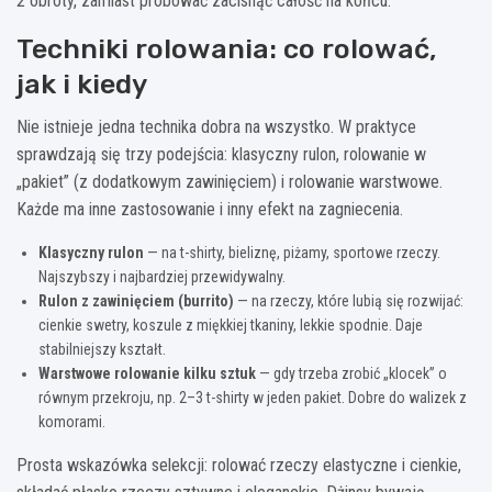
2 obroty, zamiast próbować zacisnąć całość na końcu.
Techniki rolowania: co rolować,
jak i kiedy
Nie istnieje jedna technika dobra na wszystko. W praktyce
sprawdzają się trzy podejścia: klasyczny rulon, rolowanie w
„pakiet” (z dodatkowym zawinięciem) i rolowanie warstwowe.
Każde ma inne zastosowanie i inny efekt na zagniecenia.
Klasyczny rulon
— na t-shirty, bieliznę, piżamy, sportowe rzeczy.
Najszybszy i najbardziej przewidywalny.
Rulon z zawinięciem (burrito)
— na rzeczy, które lubią się rozwijać:
cienkie swetry, koszule z miękkiej tkaniny, lekkie spodnie. Daje
stabilniejszy kształt.
Warstwowe rolowanie kilku sztuk
— gdy trzeba zrobić „klocek” o
równym przekroju, np. 2–3 t-shirty w jeden pakiet. Dobre do walizek z
komorami.
Prosta wskazówka selekcji: rolować rzeczy elastyczne i cienkie,