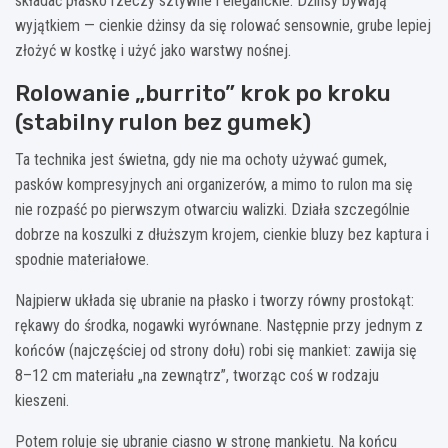
składać płasko rzeczy sztywne i eleganckie. Dżinsy bywają
wyjątkiem — cienkie dżinsy da się rolować sensownie, grube lepiej
złożyć w kostkę i użyć jako warstwy nośnej.
Rolowanie „burrito” krok po kroku
(stabilny rulon bez gumek)
Ta technika jest świetna, gdy nie ma ochoty używać gumek,
pasków kompresyjnych ani organizerów, a mimo to rulon ma się
nie rozpaść po pierwszym otwarciu walizki. Działa szczególnie
dobrze na koszulki z dłuższym krojem, cienkie bluzy bez kaptura i
spodnie materiałowe.
Najpierw układa się ubranie na płasko i tworzy równy prostokąt:
rękawy do środka, nogawki wyrównane. Następnie przy jednym z
końców (najczęściej od strony dołu) robi się mankiet: zawija się
8–12 cm materiału „na zewnątrz”, tworząc coś w rodzaju
kieszeni.
Potem roluje się ubranie ciasno w stronę mankietu. Na końcu