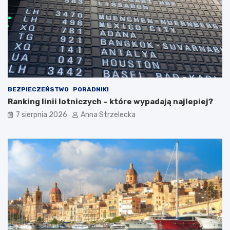
h
ć
d
?
e
s
t
y
n
a
c
BEZPIECZEŃSTWO
PORADNIKI
j
Ranking linii lotniczych – które wypadają najlepiej?
i
7 sierpnia 2026
Anna Strzelecka