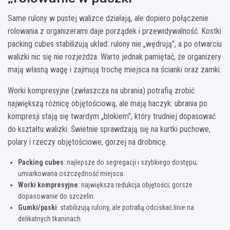
Same rulony w pustej walizce działają, ale dopiero połączenie
rolowania z organizerami daje porządek i przewidywalność. Kostki
packing cubes stabilizują układ: rulony nie „wędrują”, a po otwarciu
walizki nic się nie rozjeżdża. Warto jednak pamiętać, że organizery
mają własną wagę i zajmują trochę miejsca na ścianki oraz zamki.
Worki kompresyjne (zwłaszcza na ubrania) potrafią zrobić
największą różnicę objętościową, ale mają haczyk: ubrania po
kompresji stają się twardym „blokiem”, który trudniej dopasować
do kształtu walizki. Świetnie sprawdzają się na kurtki puchowe,
polary i rzeczy objętościowe, gorzej na drobnicę.
Packing cubes
: najlepsze do segregacji i szybkiego dostępu;
umiarkowana oszczędność miejsca.
Worki kompresyjne
: największa redukcja objętości; gorsze
dopasowanie do szczelin.
Gumki/paski
: stabilizują rulony, ale potrafią odciskać linie na
delikatnych tkaninach.