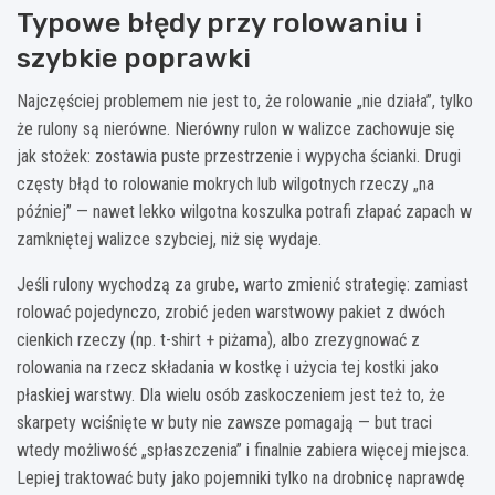
Typowe błędy przy rolowaniu i
szybkie poprawki
Najczęściej problemem nie jest to, że rolowanie „nie działa”, tylko
że rulony są nierówne. Nierówny rulon w walizce zachowuje się
jak stożek: zostawia puste przestrzenie i wypycha ścianki. Drugi
częsty błąd to rolowanie mokrych lub wilgotnych rzeczy „na
później” — nawet lekko wilgotna koszulka potrafi złapać zapach w
zamkniętej walizce szybciej, niż się wydaje.
Jeśli rulony wychodzą za grube, warto zmienić strategię: zamiast
rolować pojedynczo, zrobić jeden warstwowy pakiet z dwóch
cienkich rzeczy (np. t-shirt + piżama), albo zrezygnować z
rolowania na rzecz składania w kostkę i użycia tej kostki jako
płaskiej warstwy. Dla wielu osób zaskoczeniem jest też to, że
skarpety wciśnięte w buty nie zawsze pomagają — but traci
wtedy możliwość „spłaszczenia” i finalnie zabiera więcej miejsca.
Lepiej traktować buty jako pojemniki tylko na drobnicę naprawdę