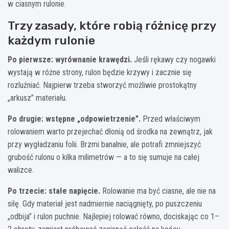
w ciasnym rulonie.
Trzy zasady, które robią różnicę przy
każdym rulonie
Po pierwsze: wyrównanie krawędzi.
Jeśli rękawy czy nogawki
wystają w różne strony, rulon będzie krzywy i zacznie się
rozluźniać. Najpierw trzeba stworzyć możliwie prostokątny
„arkusz” materiału.
Po drugie: wstępne „odpowietrzenie”.
Przed właściwym
rolowaniem warto przejechać dłonią od środka na zewnątrz, jak
przy wygładzaniu folii. Brzmi banalnie, ale potrafi zmniejszyć
grubość rulonu o kilka milimetrów — a to się sumuje na całej
walizce.
Po trzecie: stałe napięcie.
Rolowanie ma być ciasne, ale nie na
siłę. Gdy materiał jest nadmiernie naciągnięty, po puszczeniu
„odbija” i rulon puchnie. Najlepiej rolować równo, dociskając co 1–