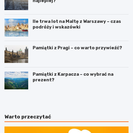
najlepiej?
Ile trwa lot na Maltę z Warszawy – czas
podróży i wskazówki
Pamiątki z Pragi – co warto przywieźć?
Pamiątki z Karpacza – co wybrać na
prezent?
T
W
r
y
a
j
s
ą
y
t
Warto przeczytać
l
k
o
o
t
w