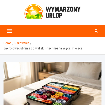
Skip
to
content
www.wymarzonyurlop.
Home
Pakowanie
Jak rolować ubrania do walizki – techniki na więcej miejsca