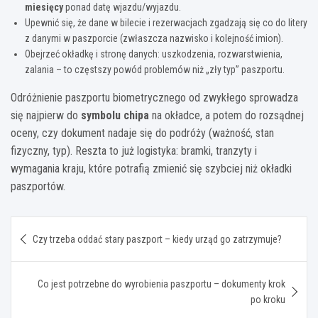
miesięcy
ponad datę wjazdu/wyjazdu.
Upewnić się, że dane w bilecie i rezerwacjach zgadzają się co do litery
z danymi w paszporcie (zwłaszcza nazwisko i kolejność imion).
Obejrzeć okładkę i stronę danych: uszkodzenia, rozwarstwienia,
zalania – to częstszy powód problemów niż „zły typ” paszportu.
Odróżnienie paszportu biometrycznego od zwykłego sprowadza
się najpierw do
symbolu chipa
na okładce, a potem do rozsądnej
oceny, czy dokument nadaje się do podróży (ważność, stan
fizyczny, typ). Reszta to już logistyka: bramki, tranzyty i
wymagania kraju, które potrafią zmienić się szybciej niż okładki
paszportów.
Nawigacja
Czy trzeba oddać stary paszport – kiedy urząd go zatrzymuje?
wpisu
Co jest potrzebne do wyrobienia paszportu – dokumenty krok
po kroku