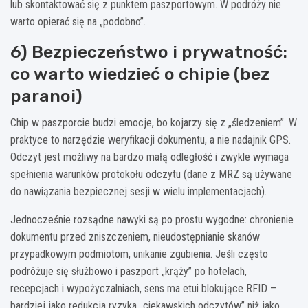
lub skontaktować się z punktem paszportowym. W podróży nie
warto opierać się na „podobno”.
6) Bezpieczeństwo i prywatność:
co warto wiedzieć o chipie (bez
paranoi)
Chip w paszporcie budzi emocje, bo kojarzy się z „śledzeniem”. W
praktyce to narzędzie weryfikacji dokumentu, a nie nadajnik GPS.
Odczyt jest możliwy na bardzo małą odległość i zwykle wymaga
spełnienia warunków protokołu odczytu (dane z MRZ są używane
do nawiązania bezpiecznej sesji w wielu implementacjach).
Jednocześnie rozsądne nawyki są po prostu wygodne: chronienie
dokumentu przed zniszczeniem, nieudostępnianie skanów
przypadkowym podmiotom, unikanie zgubienia. Jeśli często
podróżuje się służbowo i paszport „krąży” po hotelach,
recepcjach i wypożyczalniach, sens ma etui blokujące RFID –
bardziej jako redukcja ryzyka „ciekawskich odczytów” niż jako