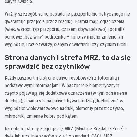
całym świecie.
Ważny szczegół: samo posiadanie paszportu biometrycznego nie
gwarantuje przejścia przez bramkę. Bramki mają ograniczenia
(wiek, wzrost, typ paszportu, czasem obywatelstwo) i potrafią
odmówić „bez winy” podróżnika – np. przy mocno zmienionym
wyglądzie, urazie twarzy, słabym oświetleniu czy szybkim ruchu.
Strona danych i strefa MRZ: to da się
sprawdzić bez czytników
Każdy paszport ma stronę danych osobowych z fotografią i
podstawowymi informacjami. W paszporcie biometrycznym
często pojawiają się dodatkowe oznaczenia (w tym odniesienie
do chipa), a sama strona danych bywa bardziej „techniczna” w
wyglądzie: wielowarstwowe nadruki, elementy przezroczyste,
mikrodruki, zmienne kolory pod kątem.
Na dole tej strony znajduje się
MRZ
(Machine Readable Zone) –
dwie lub trzy linie znaków z < > (to standard ICAO). MRZ