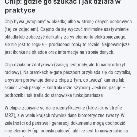
Chip: gdzie go szukać i jak działa w
praktyce
Chip bywa „wtopiony” w okładkę albo w stronę danych osobowych
(tej ze zdjęciem). Często da się wyczuć minimalne usztywnienie
okładki lub zobaczyć delikatny zarys elementu elektronicznego,
ale nie jest to reguła – producenci robią to różnie. Najpewniejsza
jest ikonka na okładce oraz informacje na stronie danych.
Chip działa bezdotykowo (zasięg jest mały, ale to nadal odczyt
radiowy). Na bramkach e-gate paszport przykłada się do czytnika,
a system porównuje dane z chipa z tym, co „widzi” kamera lub
skaner. Jeśli pasuje – kontrola idzie szybciej. Jeśli nie pasuje –
podróżnik i tak trafia do stanowiska funkcjonariusza.
W chipie zapisane są dane identyfikacyjne (takie jak w strefie
MRZ), a w wielu krajach również dane biometryczne twarzy. W
zależności od państwa i generacji dokumentu mogą dochodzić
inne elementy (np. odciski palców), ale nie jest to uniwersalne na