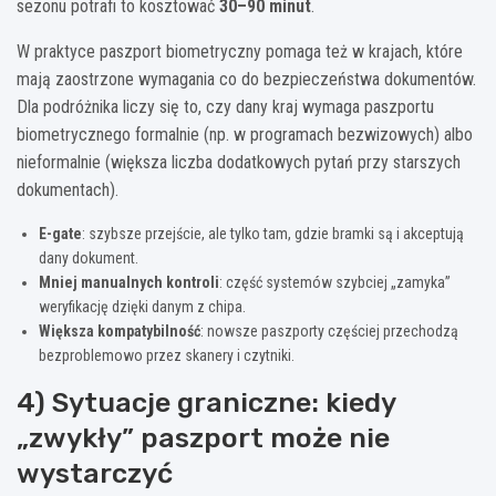
sezonu potrafi to kosztować
30–90 minut
.
W praktyce paszport biometryczny pomaga też w krajach, które
mają zaostrzone wymagania co do bezpieczeństwa dokumentów.
Dla podróżnika liczy się to, czy dany kraj wymaga paszportu
biometrycznego formalnie (np. w programach bezwizowych) albo
nieformalnie (większa liczba dodatkowych pytań przy starszych
dokumentach).
E-gate
: szybsze przejście, ale tylko tam, gdzie bramki są i akceptują
dany dokument.
Mniej manualnych kontroli
: część systemów szybciej „zamyka”
weryfikację dzięki danym z chipa.
Większa kompatybilność
: nowsze paszporty częściej przechodzą
bezproblemowo przez skanery i czytniki.
4) Sytuacje graniczne: kiedy
„zwykły” paszport może nie
wystarczyć