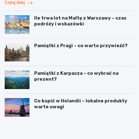
Czytaj dalej
Ile trwa lot na Maltę z Warszawy – czas
podróży i wskazówki
Pamiątki z Pragi – co warto przywieźć?
Pamiątki z Karpacza – co wybrać na
prezent?
Co kupić w Holandii – lokalne produkty
warte uwagi
T
W
r
y
a
j
s
ą