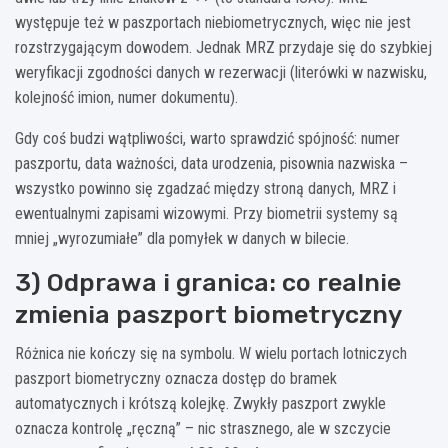
występuje też w paszportach niebiometrycznych, więc nie jest
rozstrzygającym dowodem. Jednak MRZ przydaje się do szybkiej
weryfikacji zgodności danych w rezerwacji (literówki w nazwisku,
kolejność imion, numer dokumentu).
Gdy coś budzi wątpliwości, warto sprawdzić spójność: numer
paszportu, data ważności, data urodzenia, pisownia nazwiska –
wszystko powinno się zgadzać między stroną danych, MRZ i
ewentualnymi zapisami wizowymi. Przy biometrii systemy są
mniej „wyrozumiałe” dla pomyłek w danych w bilecie.
3) Odprawa i granica: co realnie
zmienia paszport biometryczny
Różnica nie kończy się na symbolu. W wielu portach lotniczych
paszport biometryczny oznacza dostęp do bramek
automatycznych i krótszą kolejkę. Zwykły paszport zwykle
oznacza kontrolę „ręczną” – nic strasznego, ale w szczycie