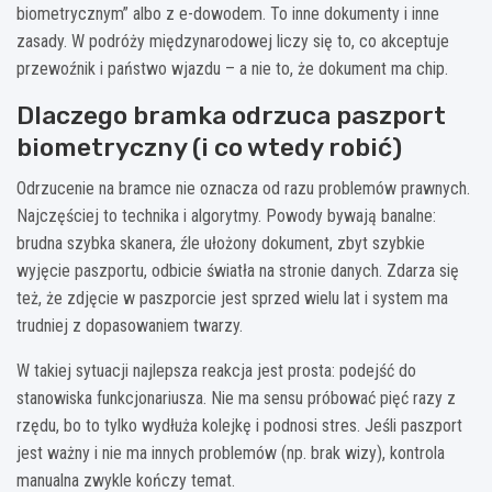
biometrycznym” albo z e-dowodem. To inne dokumenty i inne
zasady. W podróży międzynarodowej liczy się to, co akceptuje
przewoźnik i państwo wjazdu – a nie to, że dokument ma chip.
Dlaczego bramka odrzuca paszport
biometryczny (i co wtedy robić)
Odrzucenie na bramce nie oznacza od razu problemów prawnych.
Najczęściej to technika i algorytmy. Powody bywają banalne:
brudna szybka skanera, źle ułożony dokument, zbyt szybkie
wyjęcie paszportu, odbicie światła na stronie danych. Zdarza się
też, że zdjęcie w paszporcie jest sprzed wielu lat i system ma
trudniej z dopasowaniem twarzy.
W takiej sytuacji najlepsza reakcja jest prosta: podejść do
stanowiska funkcjonariusza. Nie ma sensu próbować pięć razy z
rzędu, bo to tylko wydłuża kolejkę i podnosi stres. Jeśli paszport
jest ważny i nie ma innych problemów (np. brak wizy), kontrola
manualna zwykle kończy temat.