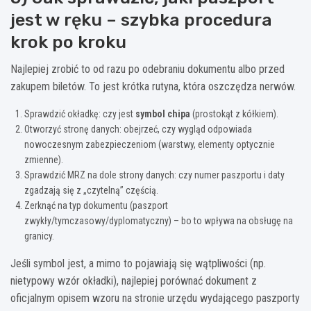
jest w ręku – szybka procedura
krok po kroku
Najlepiej zrobić to od razu po odebraniu dokumentu albo przed
zakupem biletów. To jest krótka rutyna, która oszczędza nerwów.
Sprawdzić okładkę: czy jest
symbol chipa
(prostokąt z kółkiem).
Otworzyć stronę danych: obejrzeć, czy wygląd odpowiada
nowoczesnym zabezpieczeniom (warstwy, elementy optycznie
zmienne).
Sprawdzić MRZ na dole strony danych: czy numer paszportu i daty
zgadzają się z „czytelną” częścią.
Zerknąć na typ dokumentu (paszport
zwykły/tymczasowy/dyplomatyczny) – bo to wpływa na obsługę na
granicy.
Jeśli symbol jest, a mimo to pojawiają się wątpliwości (np.
nietypowy wzór okładki), najlepiej porównać dokument z
oficjalnym opisem wzoru na stronie urzędu wydającego paszporty