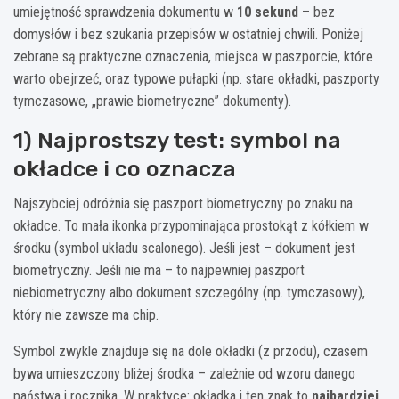
umiejętność sprawdzenia dokumentu w
10 sekund
– bez
domysłów i bez szukania przepisów w ostatniej chwili. Poniżej
zebrane są praktyczne oznaczenia, miejsca w paszporcie, które
warto obejrzeć, oraz typowe pułapki (np. stare okładki, paszporty
tymczasowe, „prawie biometryczne” dokumenty).
1) Najprostszy test: symbol na
okładce i co oznacza
Najszybciej odróżnia się paszport biometryczny po znaku na
okładce. To mała ikonka przypominająca prostokąt z kółkiem w
środku (symbol układu scalonego). Jeśli jest – dokument jest
biometryczny. Jeśli nie ma – to najpewniej paszport
niebiometryczny albo dokument szczególny (np. tymczasowy),
który nie zawsze ma chip.
Symbol zwykle znajduje się na dole okładki (z przodu), czasem
bywa umieszczony bliżej środka – zależnie od wzoru danego
państwa i rocznika. W praktyce: okładka i ten znak to
najbardziej