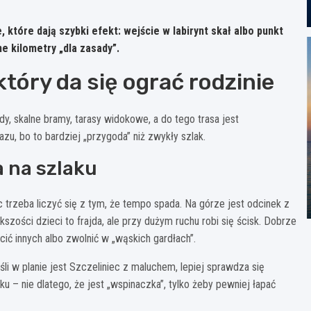
, które dają szybki efekt
: wejście w labirynt skał albo punkt
e kilometry „dla zasady”.
 który da się ograć rodzinie
ody, skalne bramy, tarasy widokowe, a do tego trasa jest
zu, bo to bardziej „przygoda” niż zwykły szlak.
a na szlaku
 trzeba liczyć się z tym, że tempo spada. Na górze jest odcinek z
zości dzieci to frajda, ale przy dużym ruchu robi się ścisk. Dobrze
ć innych albo zwolnić w „wąskich gardłach”.
li w planie jest Szczeliniec z maluchem, lepiej sprawdza się
u – nie dlatego, że jest „wspinaczka”, tylko żeby pewniej łapać