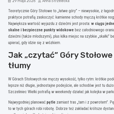
29 maja 2026
Anna Strzelecka
Teoretycznie Góry Stołowe to „łatwe góry” – niewysokie, z łagodn
praktyce potrafią zaskoczyć: kamienne schody męczą krótkie nogi, a
Największa wartość wyjazdu z dziećmi jest prosta:
w ciągu jedn
skalne i bezpieczne punkty widokowe
bez całodniowego orania 
dziećmi (także młodszymi), plus kilka miejsc na szybkie „skałki” be
upierać, gdy idzie się z wózkiem.
Jak „czytać” Góry Stołowe z
tłumy
W Górach Stołowych nie męczy wysokość, tylko rytm: krótkie pode
lepsze niż długie, jednostajne podejście, ale schodów jest tu duż
Szczeliniec Wielki potrafią w weekendy działać jak kolejka w park
Najwygodniej planować
pętle
zamiast tras „tam i z powrotem”. P
to w tych górach robi robotę. Dobrze też zakładać krótsze dystan