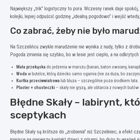
Największy „trik” logistyczny to pora. Wczesny ranek daje spokój
kolejki, lepiej odpuścić godzinę „idealną pogodowo” i wejść wtedy,
Co zabrać, żeby nie było maru
Na Szczelińcu zwykle marudzenie nie wynika z nudy, tylko z drobiaz
Pogoda zmienia się szybko, bo w lesie jest ciepło, a na odkrytych
Mała przekąska
do jedzenia w marszu (banan, baton owsiany, kanap
Woda
w butelce, którą dziecko samo ogarnia (nie za duża, bo zaczyna
Kurtka przeciwwiatrowa
lub bluza – szczególnie poza środkiem lata.
Plaster + chusteczki
– skały nie gryzą, ale obtarcia z nowych butów z
Błędne Skały – labirynt, kt
sceptykach
Błędne Skały są krótsze do „zrobienia” niż Szczeliniec, a efekt c
miejsce na pierwszy kontakt dzieci z górami, bo dużo tu wrażeń n