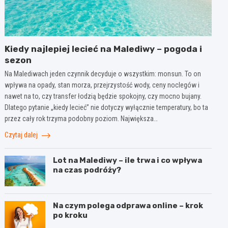
Kiedy najlepiej lecieć na Malediwy – pogoda i
sezon
Na Malediwach jeden czynnik decyduje o wszystkim: monsun. To on
wpływa na opady, stan morza, przejrzystość wody, ceny noclegów i
nawet na to, czy transfer łodzią będzie spokojny, czy mocno bujany.
Dlatego pytanie „kiedy lecieć” nie dotyczy wyłącznie temperatury, bo ta
przez cały rok trzyma podobny poziom. Największa…
Czytaj dalej
Lot na Malediwy – ile trwa i co wpływa
na czas podróży?
Na czym polega odprawa online – krok
po kroku