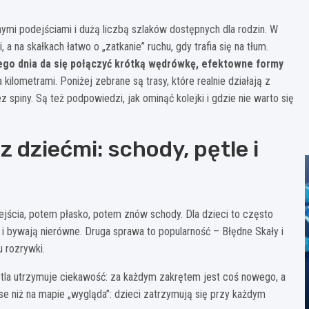
ymi podejściami i dużą liczbą szlaków dostępnych dla rodzin. W
 na skałkach łatwo o „zatkanie” ruchu, gdy trafia się na tłum.
ego dnia da się połączyć krótką wędrówkę, efektowne formy
kilometrami. Poniżej zebrane są trasy, które realnie działają z
z spiny. Są też podpowiedzi, jak ominąć kolejki i gdzie nie warto się
 dziećmi: schody, pętle i
jścia, potem płasko, potem znów schody. Dla dzieci to często
o i bywają nierówne. Druga sprawa to popularność – Błędne Skały i
u rozrywki.
ętla utrzymuje ciekawość: za każdym zakrętem jest coś nowego, a
se niż na mapie „wygląda”: dzieci zatrzymują się przy każdym