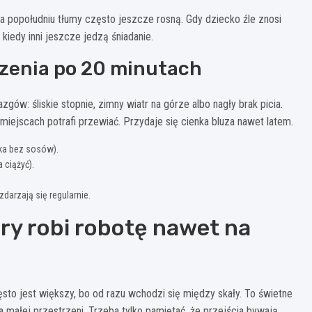
, a popołudniu tłumy często jeszcze rosną. Gdy dziecko źle znosi
 kiedy inni jeszcze jedzą śniadanie.
dzenia po 20 minutach
gów: śliskie stopnie, zimny wiatr na górze albo nagły brak picia.
 miejscach potrafi przewiać. Przydaje się cienka bluza nawet latem.
ka bez sosów).
 ciążyć).
darzają się regularnie.
óry robi robotę nawet na
zęsto jest większy, bo od razu wchodzi się między skały. To świetne
a małej przestrzeni. Trzeba tylko pamiętać, że przejścia bywają