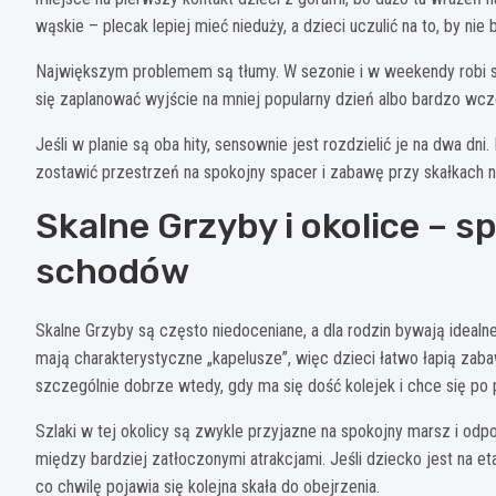
wąskie – plecak lepiej mieć nieduży, a dzieci uczulić na to, by nie
Największym problemem są tłumy. W sezonie i w weekendy robi się 
się zaplanować wyjście na mniej popularny dzień albo bardzo wcz
Jeśli w planie są oba hity, sensownie jest rozdzielić je na dwa dn
zostawić przestrzeń na spokojny spacer i zabawę przy skałkach niż 
Skalne Grzyby i okolice – sp
schodów
Skalne Grzyby są często niedoceniane, a dla rodzin bywają idealne
mają charakterystyczne „kapelusze”, więc dzieci łatwo łapią zab
szczególnie dobrze wtedy, gdy ma się dość kolejek i chce się po 
Szlaki w tej okolicy są zwykle przyjazne na spokojny marsz i odp
między bardziej zatłoczonymi atrakcjami. Jeśli dziecko jest na et
co chwilę pojawia się kolejna skała do obejrzenia.