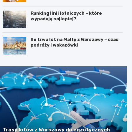
Ranking linii lotniczych – które
wypadają najlepiej?
Ile trwa lot na Maltę z Warszawy – czas
podróży i wskazówki
Trasy lotów z Warszawy do egzotycznych