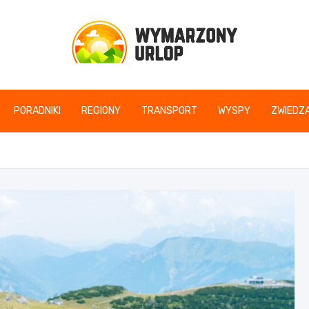
www.wymarzonyurlop
PORADNIKI
REGIONY
TRANSPORT
WYSPY
ZWIEDZA