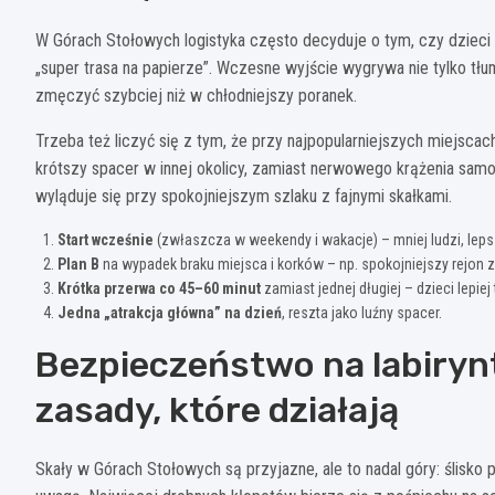
W Górach Stołowych logistyka często decyduje o tym, czy dzieci 
„super trasa na papierze”. Wczesne wyjście wygrywa nie tylko tłu
zmęczyć szybciej niż w chłodniejszy poranek.
Trzeba też liczyć się z tym, że przy najpopularniejszych miejscach
krótszy spacer w innej okolicy, zamiast nerwowego krążenia samoc
wyląduje się przy spokojniejszym szlaku z fajnymi skałkami.
Start wcześnie
(zwłaszcza w weekendy i wakacje) – mniej ludzi, lep
Plan B
na wypadek braku miejsca i korków – np. spokojniejszy rejon 
Krótka przerwa co 45–60 minut
zamiast jednej długiej – dzieci lepiej
Jedna „atrakcja główna” na dzień
, reszta jako luźny spacer.
Bezpieczeństwo na labiryn
zasady, które działają
Skały w Górach Stołowych są przyjazne, ale to nadal góry: ślisko