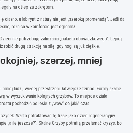
 biegały na oślep za zakrętem.
ciasno, a labirynt z natury nie jest „szeroką promenadą”. Jeśli da
eśnie, różnica w komforcie jest ogromna.
i. Dzieci nie potrzebują zaliczania „pakietu obowiązkowego”. Lepiej
robić drugą atrakcję na siłę, gdy nogi są już ciężkie.
okojniej, szerzej, mniej
: mniej ludzi, więcej przestrzeni, łatwiejsze tempo. Formy skalne
awę w wyszukiwanie kolejnych grzybów. To miejsce działa
prostu pochodzić po lesie z „wow” co jakiś czas.
oczynek. Warto potraktować tę trasę jako dzień regeneracyjny
apie „a ile jeszcze?”, Skalne Grzyby potrafią przełamać kryzys, bo