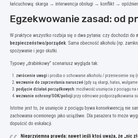
łańcuchową: skarga → interwencja obsługi → konflikt → opóźnien
Egzekwowanie zasad: od pr
W praktyce wszystko rozbija się o dwa pytania: czy dochodzi do
bezpieczeństwo/porządek
. Sama obecność alkoholu (np. zamkn
spożywanie i jego skutki.
Typowy „drabinkowy” scenariusz wygląda tak:
zwrócenie uwagi
i prośba o schowanie alkoholu / przeniesienie się (n
wezwanie do zaprzestania naruszeń
(gdy są skargi, hałas, wulgarn
podjęcie działań porządkowych
: możliwość usunięcia z pociągu na na
wezwanie ochrony/SOK/policji
przy odmowie podporządkowania się,
Istotne jest to, że usunięcie z pociągu bywa konsekwencją nie sa
zachowania ocenionego jako uciążliwe. Dla pasażera to może wyglą
dopuścić do eskalacji.
Nieprzyjemna prawda
: nawet jeśli ktoś uważa, że „nic 