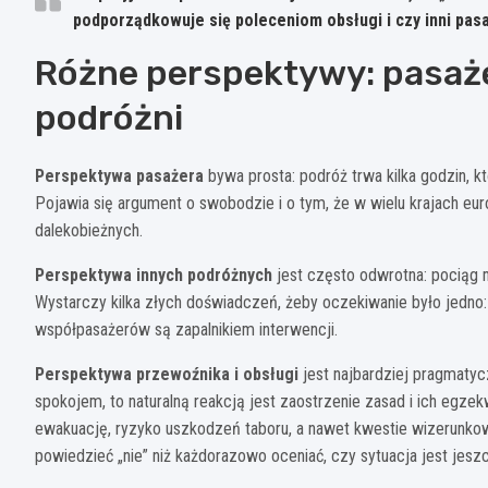
podporządkowuje się poleceniom obsługi i czy inni pas
Różne perspektywy: pasażer
podróżni
Perspektywa pasażera
bywa prosta: podróż trwa kilka godzin, k
Pojawia się argument o swobodzie i o tym, że w wielu krajach eur
dalekobieżnych.
Perspektywa innych podróżnych
jest często odwrotna: pociąg m
Wystarczy kilka złych doświadczeń, żeby oczekiwanie było jedno: 
współpasażerów są zapalnikiem interwencji.
Perspektywa przewoźnika i obsługi
jest najbardziej pragmatycz
spokojem, to naturalną reakcją jest zaostrzenie zasad i ich eg
ewakuację, ryzyko uszkodzeń taboru, a nawet kwestie wizerunkowe
powiedzieć „nie” niż każdorazowo oceniać, czy sytuacja jest jesz