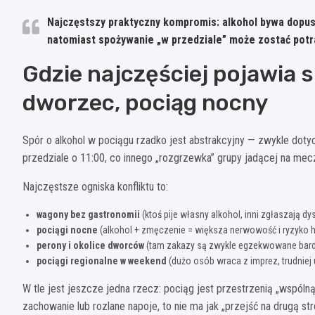
Najczęstszy praktyczny kompromis
: alkohol bywa dopus
natomiast spożywanie „w przedziale” może zostać potr
Gdzie najczęściej pojawia 
dworzec, pociąg nocny
Spór o alkohol w pociągu rzadko jest abstrakcyjny — zwykle doty
przedziale o 11:00, co innego „rozgrzewka” grupy jadącej na me
Najczęstsze ogniska konfliktu to:
wagony bez gastronomii
(ktoś pije własny alkohol, inni zgłaszają dy
pociągi nocne
(alkohol + zmęczenie = większa nerwowość i ryzyko h
perony i okolice dworców
(tam zakazy są zwykle egzekwowane bardz
pociągi regionalne w weekend
(dużo osób wraca z imprez, trudniej
W tle jest jeszcze jedna rzecz: pociąg jest przestrzenią „wspóln
zachowanie lub rozlane napoje, to nie ma jak „przejść na drugą str