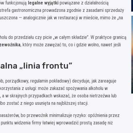
zów funkcjonują
legalne wyjątki
powiązane z działalnością
o strefa gastronomiczna prowadzona zgodnie z zasadami sprzedaży
szczona — analogicznie jak w restauracji w mieście, mimo że „na
olu do przedziału czy picie „w całym składzie”. W praktyce granicą
rzewoźnika
, który może zawężać to, co i gdzie wolno, nawet jeśli
lna „linia frontu”
ób, porządkowy, regulamin pokładowy) decyduje, jak zareaguje
orzystania z usługi: może zakazać spożywania alkoholu w
, a w skrajnych przypadkach wskazać, że osoba nietrzeźwa lub
zostać z niego usunięta na najbliższej stacji.
pasażerów, bo przewoźnik minimalizuje ryzyko: opóźnienia przez
Z punktu widzenia firmy łatwiej wprowadzić prostą zasadę niż