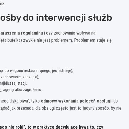
ie.
ośby do interwencji służb
naruszenia regulaminu
i czy zachowanie wpływa na
ięta butelka) zwykle nie jest problemem. Problemem staje się
p. do wagonu restauracyjnego, jeśli istnieje),
e zachowanie, zaczepki),
jbliższej stacji,
 agresji albo zagrożeniu.
mego „łyka piwa”, tylko
odmowy wykonania poleceń obsługi
lub
dać jak przesada, dla obsługi często jest to jedyny sposób, by nie
złego nie robi”, to w praktyce decydujące bywa to, czy