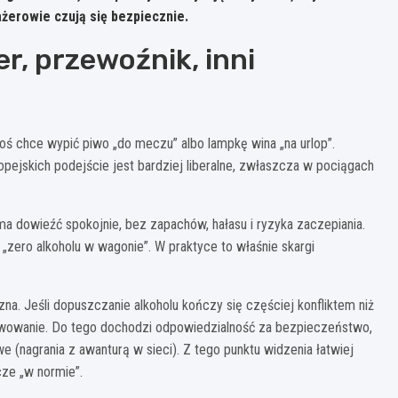
ażerowie czują się bezpiecznie.
, przewoźnik, inni
toś chce wypić piwo „do meczu” albo lampkę wina „na urlop”.
opejskich podejście jest bardziej liberalne, zwłaszcza w pociągach
a dowieźć spokojnie, bez zapachów, hałasu i ryzyka zaczepiania.
„zero alkoholu w wagonie”. W praktyce to właśnie skargi
na. Jeśli dopuszczanie alkoholu kończy się częściej konfliktem niż
zekwowanie. Do tego dochodzi odpowiedzialność za bezpieczeństwo,
 (nagrania z awanturą w sieci). Z tego punktu widzenia łatwiej
cze „w normie”.