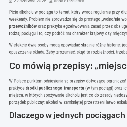
22 czerwca 2026
Anna Strzelecka
Picie alkoholu w pociągu to temat, który wraca regularnie przy 
weekendy. Problem nie sprowadza się do prostego „wolno/nie wo
przewoźników
oraz praktyka egzekwowania zasad przez obsługę.
rodzaj pociągu i to, czy podróż ma charakter krajowy czy między
W efekcie dwie osoby mogą opowiadać skrajnie różne historie: je
opuszczenie składu. Żeby zrozumieć, skąd te rozbieżności, trzeba
Co mówią przepisy: „miejsc
W Polsce punktem odniesienia są przepisy dotyczące ograniczeń s
praktyce
środki publicznego transportu
(w tym pociągi) oraz ic
miejsca, w których spożywanie alkoholu jest co do zasady niedozwo
porządek publiczny: alkohol w zamkniętej przestrzeni łatwo eskalu
Dlaczego w jednych pociągach „