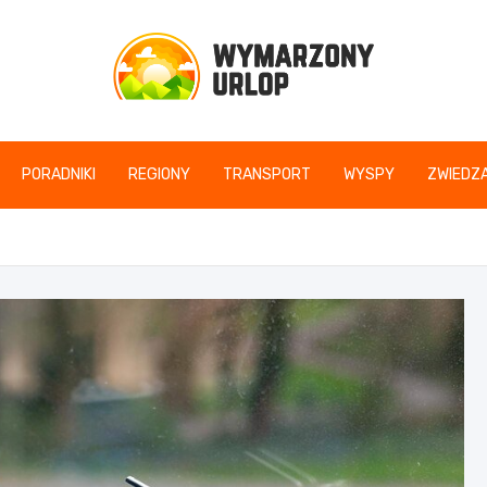
www.wymarzonyurlop
PORADNIKI
REGIONY
TRANSPORT
WYSPY
ZWIEDZA