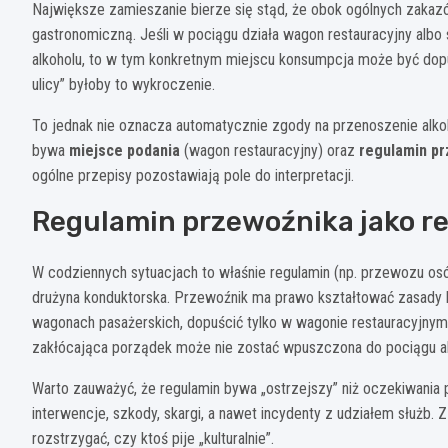
Największe zamieszanie bierze się stąd, że obok ogólnych zaka
gastronomiczną. Jeśli w pociągu działa wagon restauracyjny alb
alkoholu, to w tym konkretnym miejscu konsumpcja może być dopu
ulicy” byłoby to wykroczenie.
To jednak nie oznacza automatycznie zgody na przenoszenie alkoh
bywa
miejsce podania
(wagon restauracyjny) oraz
regulamin p
ogólne przepisy pozostawiają pole do interpretacji.
Regulamin przewoźnika jako rea
W codziennych sytuacjach to właśnie regulamin (np. przewozu os
drużyna konduktorska. Przewoźnik ma prawo kształtować zasady k
wagonach pasażerskich, dopuścić tylko w wagonie restauracyjnym
zakłócająca porządek może nie zostać wpuszczona do pociągu albo 
Warto zauważyć, że regulamin bywa „ostrzejszy” niż oczekiwania 
interwencje, szkody, skargi, a nawet incydenty z udziałem służb. 
rozstrzygać, czy ktoś pije „kulturalnie”.