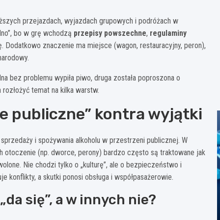
dłuższych przejazdach, wyjazdach grupowych i podróżach w
lno”, bo w grę wchodzą
przepisy powszechne
,
regulaminy
 Dodatkowo znaczenie ma miejsce (wagon, restauracyjny, peron),
narodowy.
dna bez problemu wypiła piwo, druga została poproszona o
 rozłożyć temat na kilka warstw.
e publiczne” kontra wyjątki
przedaży i spożywania alkoholu w przestrzeni publicznej. W
h otoczenie (np. dworce, perony) bardzo często są traktowane jak
lone. Nie chodzi tylko o „kulturę”, ale o bezpieczeństwo i
je konflikty, a skutki ponosi obsługa i współpasażerowie.
da się”, a w innych nie?