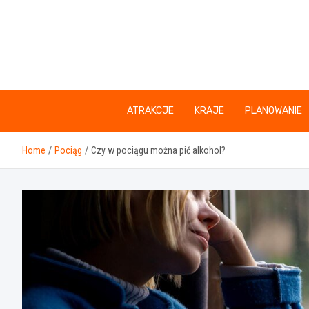
Skip
to
content
ATRAKCJE
KRAJE
PLANOWANIE
Home
Pociąg
Czy w pociągu można pić alkohol?