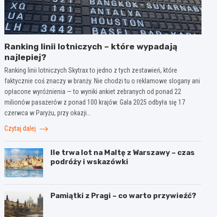
Ranking linii lotniczych – które wypadają
najlepiej?
Ranking linii lotniczych Skytrax to jedno z tych zestawień, które
faktycznie coś znaczy w branży. Nie chodzi tu o reklamowe slogany ani
opłacone wyróżnienia — to wyniki ankiet zebranych od ponad 22
milionów pasażerów z ponad 100 krajów. Gala 2025 odbyła się 17
czerwca w Paryżu, przy okazji…
Czytaj dalej
Ile trwa lot na Maltę z Warszawy – czas
podróży i wskazówki
Pamiątki z Pragi – co warto przywieźć?