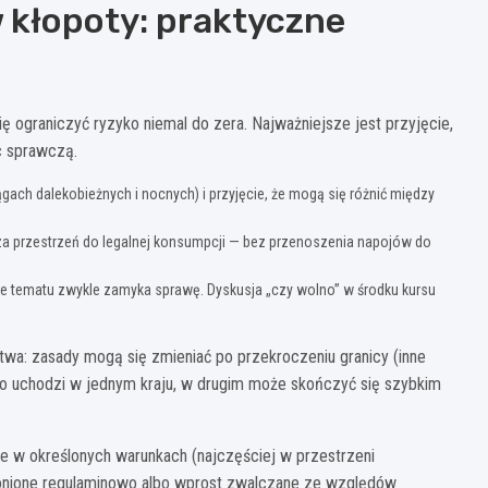
w kłopoty: praktyczne
ę ograniczyć ryzyko niemal do zera. Najważniejsze jest przyjęcie,
c sprawczą.
ach dalekobieżnych i nocnych) i przyjęcie, że mogą się różnić między
sza przestrzeń do legalnej konsumpcji — bez przenoszenia napojów do
ie tematu zwykle zamyka sprawę. Dyskusja „czy wolno” w środku kursu
a: zasady mogą się zmieniać po przekroczeniu granicy (inne
, co uchodzi w jednym kraju, w drugim może skończyć się szybkim
ne w określonych warunkach (najczęściej w przestrzeni
ronione regulaminowo albo wprost zwalczane ze względów