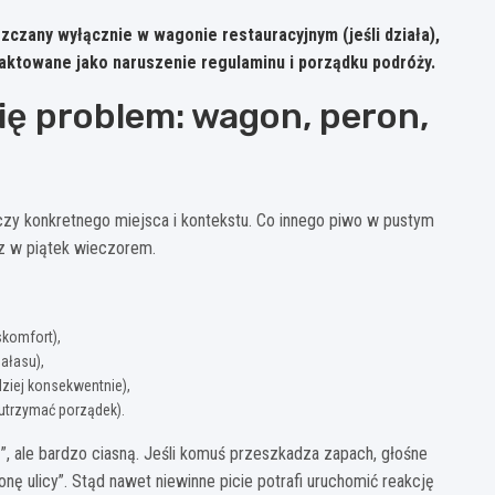
zczany wyłącznie w wagonie restauracyjnym (jeśli działa),
aktowane jako naruszenie regulaminu i porządku podróży.
się problem: wagon, peron,
czy konkretnego miejsca i kontekstu. Co innego piwo w pustym
cz w piątek wieczorem.
skomfort),
ałasu),
iej konsekwentnie),
 utrzymać porządek).
ą”, ale bardzo ciasną. Jeśli komuś przeszkadza zapach, głośne
onę ulicy”. Stąd nawet niewinne picie potrafi uruchomić reakcję