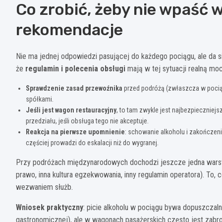
Co zrobić, żeby nie wpaść 
rekomendacje
Nie ma jednej odpowiedzi pasującej do każdego pociągu, ale da si
że
regulamin i polecenia obsługi
mają w tej sytuacji realną mo
Sprawdzenie zasad przewoźnika
przed podróżą (zwłaszcza w pociąg
spółkami.
Jeśli jest wagon restauracyjny
, to tam zwykle jest najbezpieczniej
przedziału, jeśli obsługa tego nie akceptuje.
Reakcja na pierwsze upomnienie
: schowanie alkoholu i zakończen
częściej prowadzi do eskalacji niż do wygranej.
Przy podróżach międzynarodowych dochodzi jeszcze jedna warstw
prawo, inna kultura egzekwowania, inny regulamin operatora). To
wezwaniem służb.
Wniosek praktyczny
: picie alkoholu w pociągu bywa dopuszczal
gastronomicznej), ale w wagonach pasażerskich często jest zab