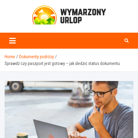
Skip
to
content
www.wymarzonyurlop.
Home
Dokumenty podróży
Sprawdź czy paszport jest gotowy – jak śledzić status dokumentu