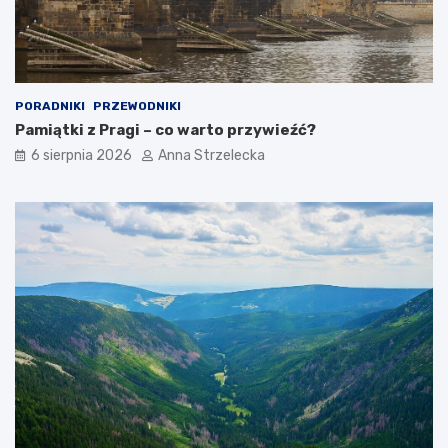
y
n
a
c
j
PORADNIKI
PRZEWODNIKI
i
Pamiątki z Pragi – co warto przywieźć?
6 sierpnia 2026
Anna Strzelecka