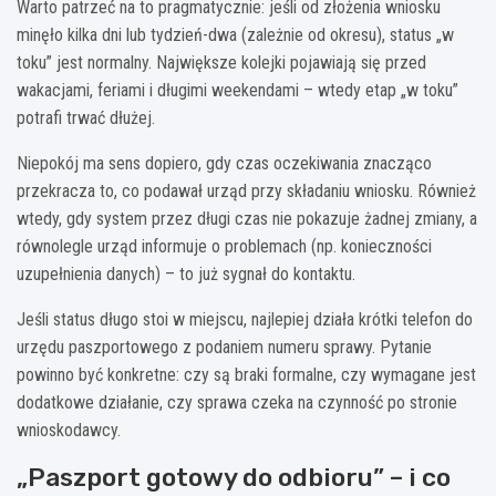
Warto patrzeć na to pragmatycznie: jeśli od złożenia wniosku
minęło kilka dni lub tydzień-dwa (zależnie od okresu), status „w
toku” jest normalny. Największe kolejki pojawiają się przed
wakacjami, feriami i długimi weekendami – wtedy etap „w toku”
potrafi trwać dłużej.
Niepokój ma sens dopiero, gdy czas oczekiwania znacząco
przekracza to, co podawał urząd przy składaniu wniosku. Również
wtedy, gdy system przez długi czas nie pokazuje żadnej zmiany, a
równolegle urząd informuje o problemach (np. konieczności
uzupełnienia danych) – to już sygnał do kontaktu.
Jeśli status długo stoi w miejscu, najlepiej działa krótki telefon do
urzędu paszportowego z podaniem numeru sprawy. Pytanie
powinno być konkretne: czy są braki formalne, czy wymagane jest
dodatkowe działanie, czy sprawa czeka na czynność po stronie
wnioskodawcy.
„Paszport gotowy do odbioru” – i co