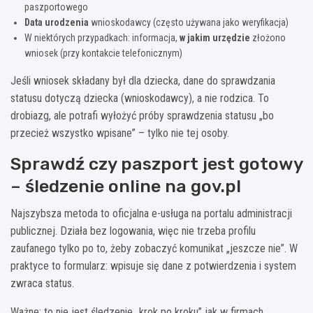
paszportowego
Data urodzenia
wnioskodawcy (często używana jako weryfikacja)
W niektórych przypadkach: informacja,
w jakim urzędzie
złożono
wniosek (przy kontakcie telefonicznym)
Jeśli wniosek składany był dla dziecka, dane do sprawdzania
statusu dotyczą dziecka (wnioskodawcy), a nie rodzica. To
drobiazg, ale potrafi wyłożyć próby sprawdzenia statusu „bo
przecież wszystko wpisane” – tylko nie tej osoby.
Sprawdź czy paszport jest gotowy
– śledzenie online na gov.pl
Najszybsza metoda to oficjalna e-usługa na portalu administracji
publicznej. Działa bez logowania, więc nie trzeba profilu
zaufanego tylko po to, żeby zobaczyć komunikat „jeszcze nie”. W
praktyce to formularz: wpisuje się dane z potwierdzenia i system
zwraca status.
Ważne: to nie jest śledzenie „krok po kroku” jak w firmach