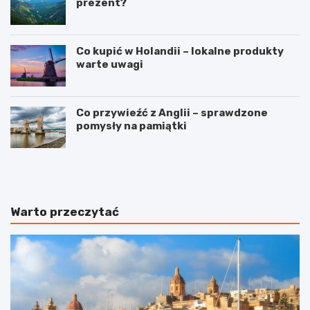
prezent?
Co kupić w Holandii – lokalne produkty
warte uwagi
Co przywieźć z Anglii – sprawdzone
pomysły na pamiątki
T
W
r
y
a
j
s
ą
y
t
Warto przeczytać
l
k
o
o
t
w
ó
y
w
Z
z
a
W
n
a
z