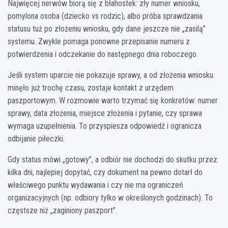
Najwięcej nerwów biorą się z błahostek: zły numer wniosku,
pomylona osoba (dziecko vs rodzic), albo próba sprawdzania
statusu tuż po złożeniu wniosku, gdy dane jeszcze nie „zasilą”
systemu. Zwykle pomaga ponowne przepisanie numeru z
potwierdzenia i odczekanie do następnego dnia roboczego.
Jeśli system uparcie nie pokazuje sprawy, a od złożenia wniosku
minęło już trochę czasu, zostaje kontakt z urzędem
paszportowym. W rozmowie warto trzymać się konkretów: numer
sprawy, data złożenia, miejsce złożenia i pytanie, czy sprawa
wymaga uzupełnienia. To przyspiesza odpowiedź i ogranicza
odbijanie piłeczki.
Gdy status mówi „gotowy”, a odbiór nie dochodzi do skutku przez
kilka dni, najlepiej dopytać, czy dokument na pewno dotarł do
właściwego punktu wydawania i czy nie ma ograniczeń
organizacyjnych (np. odbiory tylko w określonych godzinach). To
częstsze niż „zaginiony paszport”.