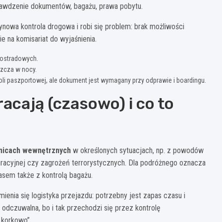
prawdzenie dokumentów, bagażu, prawa pobytu.
ynowa kontrola drogowa i robi się problem: brak możliwości
 na komisariat do wyjaśnienia.
utostradowych.
szcza w nocy.
oli paszportowej, ale dokument jest wymagany przy odprawie i boardingu.
acają (czasowo) i co to
anicach wewnętrznych
w określonych sytuacjach, np. z powodów
acyjnej czy zagrożeń terrorystycznych. Dla podróżnego oznacza
zasem także z kontrolą bagażu.
ienia się logistyka przejazdu: potrzebny jest zapas czasu i
odczuwalna, bo i tak przechodzi się przez kontrolę
„korkowo”.