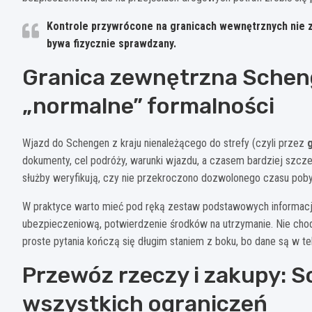
Kontrole przywrócone na granicach wewnętrznych nie zm
bywa fizycznie sprawdzany.
Granica zewnętrzna Scheng
„normalne” formalności
Wjazd do Schengen z kraju nienależącego do strefy (czyli przez
dokumenty, cel podróży, warunki wjazdu, a czasem bardziej szcz
służby weryfikują, czy nie przekroczono dozwolonego czasu poby
W praktyce warto mieć pod ręką zestaw podstawowych informacji: a
ubezpieczeniową, potwierdzenie środków na utrzymanie. Nie chodzi 
proste pytania kończą się długim staniem z boku, bo dane są w tel
Przewóz rzeczy i zakupy: S
wszystkich ograniczeń