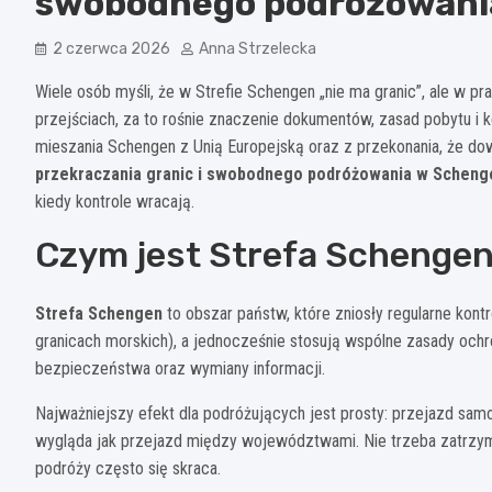
swobodnego podróżowani
2 czerwca 2026
Anna Strzelecka
Wiele osób myśli, że w Strefie Schengen „nie ma granic”, ale w prak
przejściach, za to rośnie znaczenie dokumentów, zasad pobytu i ko
mieszania Schengen z Unią Europejską oraz z przekonania, że d
przekraczania granic i swobodnego podróżowania w Scheng
kiedy kontrole wracają.
Czym jest Strefa Schengen 
Strefa Schengen
to obszar państw, które zniosły regularne kont
granicach morskich), a jednocześnie stosują wspólne zasady ochr
bezpieczeństwa oraz wymiany informacji.
Najważniejszy efekt dla podróżujących jest prosty: przejazd 
wygląda jak przejazd między województwami. Nie trzeba zatrzymy
podróży często się skraca.