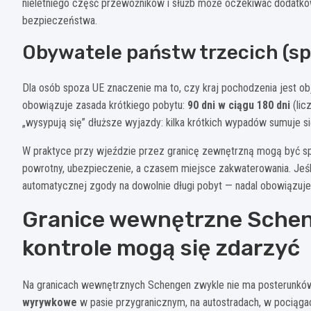
nieletniego część przewoźników i służb może oczekiwać dodatkow
bezpieczeństwa.
Obywatele państw trzecich (sp
Dla osób spoza UE znaczenie ma to, czy kraj pochodzenia jest
obowiązuje zasada krótkiego pobytu:
90 dni w ciągu 180 dni
(lic
„wysypują się” dłuższe wyjazdy: kilka krótkich wypadów sumuje się
W praktyce przy wjeździe przez granicę zewnętrzną mogą być spra
powrotny, ubezpieczenie, a czasem miejsce zakwaterowania. Jeś
automatycznej zgody na dowolnie długi pobyt — nadal obowiązuje l
Granice wewnętrzne Schenge
kontrole mogą się zdarzyć
Na granicach wewnętrznych Schengen zwykle nie ma posterunków
wyrywkowe
w pasie przygranicznym, na autostradach, w pociągach 