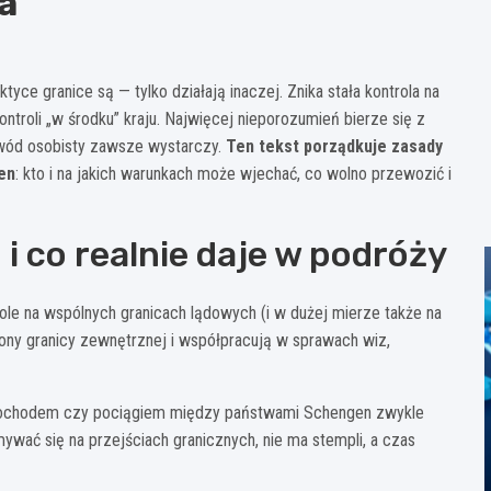
a
tyce granice są — tylko działają inaczej. Znika stała kontrola na
ntroli „w środku” kraju. Najwięcej nieporozumień bierze się z
owód osobisty zawsze wystarczy.
Ten tekst porządkuje zasady
en
: kto i na jakich warunkach może wjechać, co wolno przewozić i
i co realnie daje w podróży
role na wspólnych granicach lądowych (i w dużej mierze także na
ony granicy zewnętrznej i współpracują w sprawach wiz,
samochodem czy pociągiem między państwami Schengen zwykle
wać się na przejściach granicznych, nie ma stempli, a czas