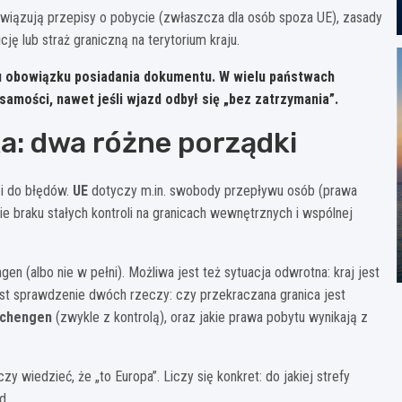
owiązują przepisy o pobycie (zwłaszcza dla osób spoza UE), zasady
ę lub straż graniczną na terytorium kraju.
ku obowiązku posiadania dokumentu. W wielu państwach
mości, nawet jeśli wjazd odbył się „bez zatrzymania”.
a: dwa różne porządki
zi do błędów.
UE
dotyczy m.in. swobody przepływu osób (prawa
e braku stałych kontroli na granicach wewnętrznych i wspólnej
ngen (albo nie w pełni). Możliwa jest też sytuacja odwrotna: kraj jest
jest sprawdzenie dwóch rzeczy: czy przekraczana granica jest
Schengen
(zwykle z kontrolą), oraz jakie prawa pobytu wynikają z
y wiedzieć, że „to Europa”. Liczy się konkret: do jakiej strefy
d.