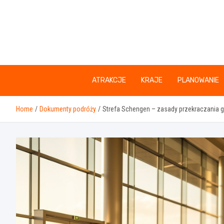
Skip
to
content
ATRAKCJE
KRAJE
PLANOWANIE
Home
Dokumenty podróży
Strefa Schengen – zasady przekraczania 