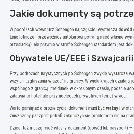
Jakie dokumenty są potrz
W podróżach wewnątrz Schengen najczęściej wystarcza
dowód 
Linie lotnicze i przewoźnicy autokarowi potrafią mieć własne wym
przesiadką), ale prawnie w strefie Schengen standardem jest do
Obywatele UE/EEE i Szwajcarii
Przy podróżach turystycznych po Schengen zwykle wystarcza waż
wizy ani „zgłaszania wjazdu” na granicy. W wielu krajach działają 
wspólnego z granicą: meldunek w określonym czasie, podanie adr
załatwia to hotel, ale przy noclegach prywatnych temat wraca.
Warto pamiętać o prozie życia: dokument musi być
ważny
i w sta
zniszczony paszport potrafi zakończyć się problemem nie na grani
Dzieci też muszą mieć własny dokument (dowód lub paszport) — w