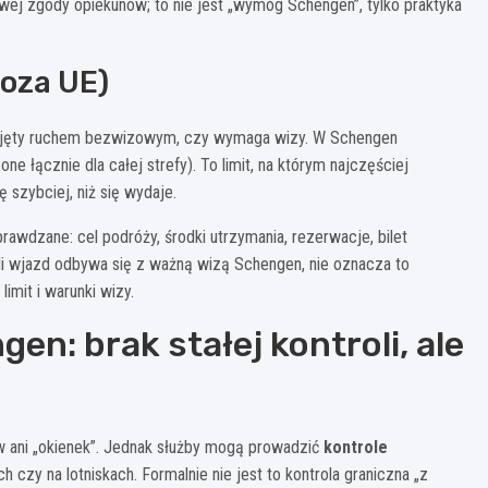
ej zgody opiekunów; to nie jest „wymóg Schengen”, tylko praktyka
oza UE)
 objęty ruchem bezwizowym, czy wymaga wizy. W Schengen
zone łącznie dla całej strefy). To limit, na którym najczęściej
 szybciej, niż się wydaje.
wdzane: cel podróży, środki utrzymania, rezerwacje, bilet
li wjazd odbywa się z ważną wizą Schengen, nie oznacza to
imit i warunki wizy.
n: brak stałej kontroli, ale
 ani „okienek”. Jednak służby mogą prowadzić
kontrole
czy na lotniskach. Formalnie nie jest to kontrola graniczna „z