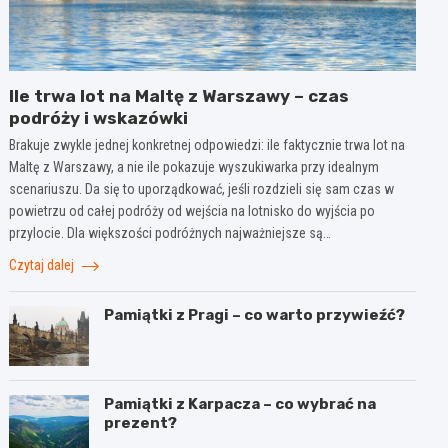
Ile trwa lot na Maltę z Warszawy – czas
podróży i wskazówki
Brakuje zwykle jednej konkretnej odpowiedzi: ile faktycznie trwa lot na
Maltę z Warszawy, a nie ile pokazuje wyszukiwarka przy idealnym
scenariuszu. Da się to uporządkować, jeśli rozdzieli się sam czas w
powietrzu od całej podróży od wejścia na lotnisko do wyjścia po
przylocie. Dla większości podróżnych najważniejsze są…
Czytaj dalej
Pamiątki z Pragi – co warto przywieźć?
Pamiątki z Karpacza – co wybrać na
prezent?