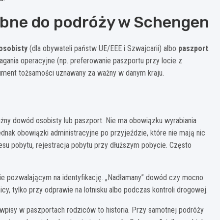
ebne do podróży w Schengen
osobisty
(dla obywateli państw UE/EEE i Szwajcarii) albo
paszport
.
agania operacyjne (np. preferowanie paszportu przy locie z
kument tożsamości uznawany za ważny w danym kraju.
ny dowód osobisty lub paszport. Nie ma obowiązku wyrabiania
jednak obowiązki administracyjne po przyjeździe, które nie mają nic
esu pobytu, rejestracja pobytu przy dłuższym pobycie. Często
nie pozwalającym na identyfikację. „Nadłamany” dowód czy mocno
cy, tylko przy odprawie na lotnisku albo podczas kontroli drogowej.
pisy w paszportach rodziców to historia. Przy samotnej podróży