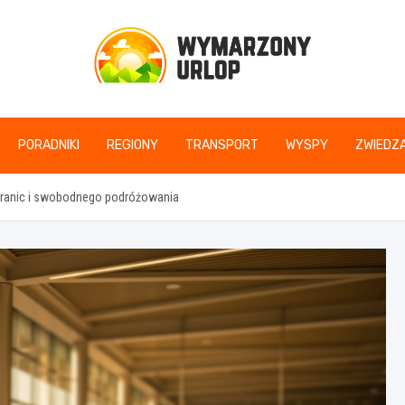
www.wymarzonyurlop
PORADNIKI
REGIONY
TRANSPORT
WYSPY
ZWIEDZA
granic i swobodnego podróżowania