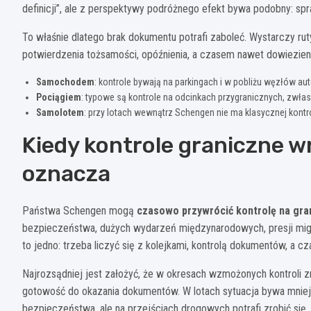
definicji”, ale z perspektywy podróżnego efekt bywa podobny: s
To właśnie dlatego brak dokumentu potrafi zaboleć. Wystarczy rut
potwierdzenia tożsamości, opóźnienia, a czasem nawet dowiezienie
Samochodem
: kontrole bywają na parkingach i w pobliżu węzłów a
Pociągiem
: typowe są kontrole na odcinkach przygranicznych, zwła
Samolotem
: przy lotach wewnątrz Schengen nie ma klasycznej kontr
Kiedy kontrole graniczne wr
oznacza
Państwa Schengen mogą
czasowo przywrócić kontrolę na gr
bezpieczeństwa, dużych wydarzeń międzynarodowych, presji migr
to jedno: trzeba liczyć się z kolejkami, kontrolą dokumentów, a c
Najrozsądniej jest założyć, że w okresach wzmożonych kontroli zm
gotowość do okazania dokumentów. W lotach sytuacja bywa mniej 
bezpieczeństwa, ale na przejściach drogowych potrafi zrobić się 