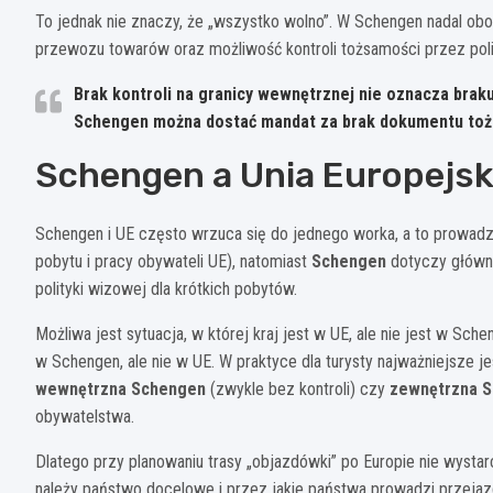
To jednak nie znaczy, że „wszystko wolno”. W Schengen nadal ob
przewozu towarów oraz możliwość kontroli tożsamości przez policj
Brak kontroli na granicy wewnętrznej nie oznacza bra
Schengen można dostać mandat za brak dokumentu tożsa
Schengen a Unia Europejsk
Schengen i UE często wrzuca się do jednego worka, a to prowad
pobytu i pracy obywateli UE), natomiast
Schengen
dotyczy główni
polityki wizowej dla krótkich pobytów.
Możliwa jest sytuacja, w której kraj jest w UE, ale nie jest w Sche
w Schengen, ale nie w UE. W praktyce dla turysty najważniejsze 
wewnętrzna Schengen
(zwykle bez kontroli) czy
zewnętrzna 
obywatelstwa.
Dlatego przy planowaniu trasy „objazdówki” po Europie nie wystarcz
należy państwo docelowe i przez jakie państwa prowadzi przejaz