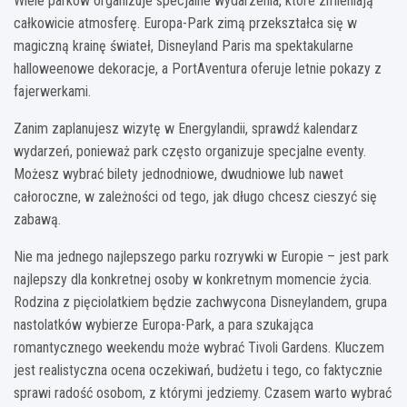
Wiele parków organizuje specjalne wydarzenia, które zmieniają
całkowicie atmosferę. Europa-Park zimą przekształca się w
magiczną krainę świateł, Disneyland Paris ma spektakularne
halloweenowe dekoracje, a PortAventura oferuje letnie pokazy z
fajerwerkami.
Zanim zaplanujesz wizytę w Energylandii, sprawdź kalendarz
wydarzeń, ponieważ park często organizuje specjalne eventy.
Możesz wybrać bilety jednodniowe, dwudniowe lub nawet
całoroczne, w zależności od tego, jak długo chcesz cieszyć się
zabawą.
Nie ma jednego najlepszego parku rozrywki w Europie – jest park
najlepszy dla konkretnej osoby w konkretnym momencie życia.
Rodzina z pięciolatkiem będzie zachwycona Disneylandem, grupa
nastolatków wybierze Europa-Park, a para szukająca
romantycznego weekendu może wybrać Tivoli Gardens. Kluczem
jest realistyczna ocena oczekiwań, budżetu i tego, co faktycznie
sprawi radość osobom, z którymi jedziemy. Czasem warto wybrać