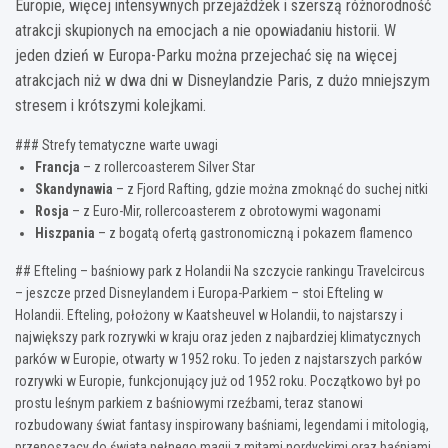
Europie, więcej intensywnych przejażdżek i szerszą różnorodność
atrakcji skupionych na emocjach a nie opowiadaniu historii. W
jeden dzień w Europa-Parku można przejechać się na więcej
atrakcjach niż w dwa dni w Disneylandzie Paris, z dużo mniejszym
stresem i krótszymi kolejkami.
### Strefy tematyczne warte uwagi
Francja
– z rollercoasterem Silver Star
Skandynawia
– z Fjord Rafting, gdzie można zmoknąć do suchej nitki
Rosja
– z Euro-Mir, rollercoasterem z obrotowymi wagonami
Hiszpania
– z bogatą ofertą gastronomiczną i pokazem flamenco
## Efteling – baśniowy park z Holandii Na szczycie rankingu Travelcircus
– jeszcze przed Disneylandem i Europa-Parkiem – stoi Efteling w
Holandii. Efteling, położony w Kaatsheuvel w Holandii, to najstarszy i
największy park rozrywki w kraju oraz jeden z najbardziej klimatycznych
parków w Europie, otwarty w 1952 roku. To jeden z najstarszych parków
rozrywki w Europie, funkcjonujący już od 1952 roku. Początkowo był po
prostu leśnym parkiem z baśniowymi rzeźbami, teraz stanowi
rozbudowany świat fantasy inspirowany baśniami, legendami i mitologią,
przenoszący do świata pełnego magii z mitami nordyckimi oraz baśniami