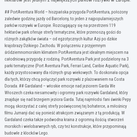
## PortAventura World – hiszpańska przygoda PortAventura, położony
zaledwie godzinę jazdy od Barcelony, to jeden z najpopularniejszych
parków rozrywki w Europie. Rozciągający się na przestrzeni 119
hektarów park oferuje strefy tematyczne, które przenoszą gości do
różnych zakątków świata – od egzotycznych kultur Azji po dzikie
krajobrazy Dzikiego Zachodu. W połączeniu z przyjemnym
śródziemnomorskim klimatem PortAventura jest idealnym miejscem na
całodniową przygodę z rodziną. PortAventura Park jest podzielony na 3
parki tematyczne (Port Aventura Park, Ferrari Land, Caribie Aquatic Park),
każdy przystosowany dla różnych grup wiekowych. To doskonała opcja
dla tych, którzy chcą połączyć park rozrywki z plażowaniem na Costa
Dorada. ## Gardaland – włoskie emocje nad jeziorem Garda We
Włoszech czeka niesamowity i ogromny park rozrywki Gardaland, który
znajduje się nad brzegiem jeziora Garda. Tutaj najmłodsi fani świnki Pepy
mogą skorzystać z całej strefy poświęconej tej bohaterce, a miłośnicy
filmu Jumanji dać się ponieść atrakcjom związanym z tą produkcją. W
Gardaland czeka także podwodna kraina z ogromną ilością stworzeń
morskich i wielobarwnych ryb, czy też konstrukcje, które przypominają
budowle z klocków Lego.