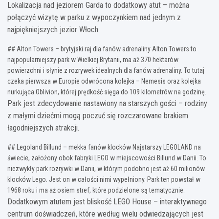
Lokalizacja nad jeziorem Garda to dodatkowy atut – można
połączyć wizytę w parku z wypoczynkiem nad jednym z
najpiękniejszych jezior Włoch.
## Alton Towers – brytyjski raj dla fanów adrenaliny Alton Towers to
najpopularniejszy park w Wielkiej Brytanii, ma aż 370 hektarów
powierzchni i słynie z rozrywek idealnych dla fanów adrenaliny. To tutaj
czeka pierwsza w Europie odwrócona kolejka – Nemesis oraz kolejka
nurkująca Oblivion, której prędkość sięga do 109 kilometrów na godzinę.
Park jest zdecydowanie nastawiony na starszych gości – rodziny
z małymi dziećmi mogą poczuć się rozczarowane brakiem
łagodniejszych atrakcji.
## Legoland Billund – mekka fanów klocków Najstarszy LEGOLAND na
świecie, założony obok fabryki LEGO w miejscowości Billund w Danii. To
niezwykły park rozrywki w Danii, w którym podobno jest aż 60 milionów
klocków Lego. Jest on w całości nimi wypełniony. Park ten powstał w
1968 roku i ma aż osiem stref, które podzielone są tematycznie.
Dodatkowym atutem jest bliskość LEGO House – interaktywnego
centrum doświadczeń, które według wielu odwiedzających jest