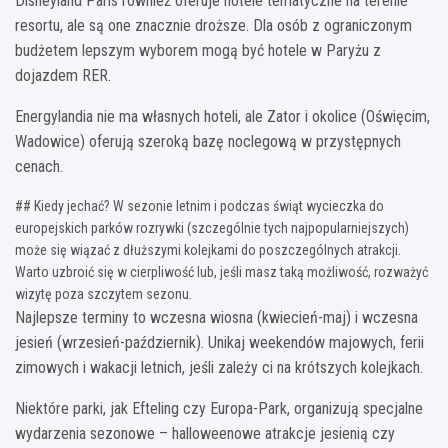
Disneyland Paris również oferuje hotele tematyczne na terenie
resortu, ale są one znacznie droższe. Dla osób z ograniczonym
budżetem lepszym wyborem mogą być hotele w Paryżu z
dojazdem RER.
Energylandia nie ma własnych hoteli, ale Zator i okolice (Oświęcim,
Wadowice) oferują szeroką bazę noclegową w przystępnych
cenach.
## Kiedy jechać? W sezonie letnim i podczas świąt wycieczka do
europejskich parków rozrywki (szczególnie tych najpopularniejszych)
może się wiązać z dłuższymi kolejkami do poszczególnych atrakcji.
Warto uzbroić się w cierpliwość lub, jeśli masz taką możliwość, rozważyć
wizytę poza szczytem sezonu.
Najlepsze terminy to wczesna wiosna (kwiecień-maj) i wczesna
jesień (wrzesień-październik). Unikaj weekendów majowych, ferii
zimowych i wakacji letnich, jeśli zależy ci na krótszych kolejkach.
Niektóre parki, jak Efteling czy Europa-Park, organizują specjalne
wydarzenia sezonowe – halloweenowe atrakcje jesienią czy