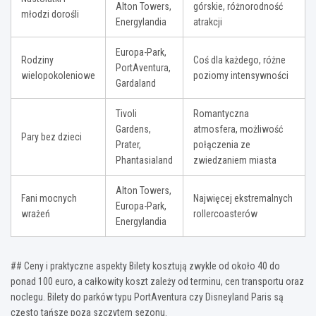
Alton Towers,
górskie, różnorodność
młodzi dorośli
Energylandia
atrakcji
Europa-Park,
Rodziny
Coś dla każdego, różne
PortAventura,
wielopokoleniowe
poziomy intensywności
Gardaland
Tivoli
Romantyczna
Gardens,
atmosfera, możliwość
Pary bez dzieci
Prater,
połączenia ze
Phantasialand
zwiedzaniem miasta
Alton Towers,
Fani mocnych
Najwięcej ekstremalnych
Europa-Park,
wrażeń
rollercoasterów
Energylandia
## Ceny i praktyczne aspekty Bilety kosztują zwykle od około 40 do
ponad 100 euro, a całkowity koszt zależy od terminu, cen transportu oraz
noclegu. Bilety do parków typu PortAventura czy Disneyland Paris są
często tańsze poza szczytem sezonu.