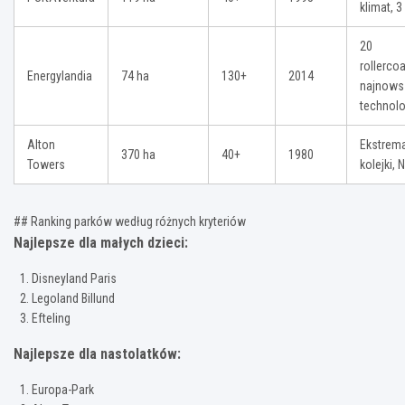
klimat, 3
20
rollerco
Energylandia
74 ha
130+
2014
najnows
technolo
Alton
Ekstrem
370 ha
40+
1980
Towers
kolejki,
## Ranking parków według różnych kryteriów
Najlepsze dla małych dzieci:
Disneyland Paris
Legoland Billund
Efteling
Najlepsze dla nastolatków:
Europa-Park