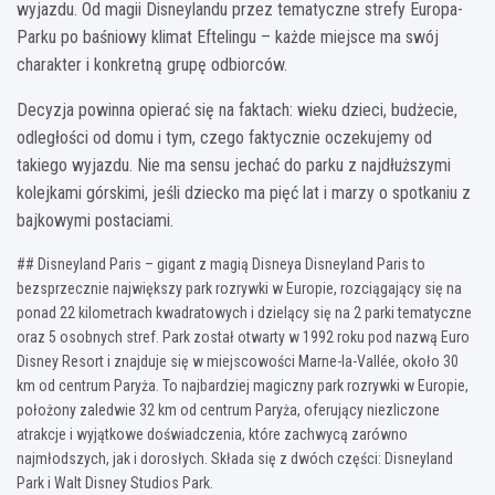
wyjazdu. Od magii Disneylandu przez tematyczne strefy Europa-
Parku po baśniowy klimat Eftelingu – każde miejsce ma swój
charakter i konkretną grupę odbiorców.
Decyzja powinna opierać się na faktach: wieku dzieci, budżecie,
odległości od domu i tym, czego faktycznie oczekujemy od
takiego wyjazdu. Nie ma sensu jechać do parku z najdłuższymi
kolejkami górskimi, jeśli dziecko ma pięć lat i marzy o spotkaniu z
bajkowymi postaciami.
## Disneyland Paris – gigant z magią Disneya Disneyland Paris to
bezsprzecznie największy park rozrywki w Europie, rozciągający się na
ponad 22 kilometrach kwadratowych i dzielący się na 2 parki tematyczne
oraz 5 osobnych stref. Park został otwarty w 1992 roku pod nazwą Euro
Disney Resort i znajduje się w miejscowości Marne-la-Vallée, około 30
km od centrum Paryża. To najbardziej magiczny park rozrywki w Europie,
położony zaledwie 32 km od centrum Paryża, oferujący niezliczone
atrakcje i wyjątkowe doświadczenia, które zachwycą zarówno
najmłodszych, jak i dorosłych. Składa się z dwóch części: Disneyland
Park i Walt Disney Studios Park.