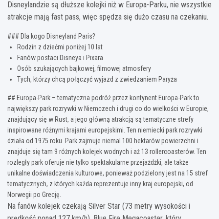
Disneylandzie są dłuższe kolejki niż w Europa-Parku, nie wszystkie
atrakcje mają fast pass, więc spędza się dużo czasu na czekaniu.
### Dla kogo Disneyland Paris?
Rodzin z dziećmi poniżej 10 lat
Fanów postaci Disneya i Pixara
Osób szukających bajkowej, filmowej atmosfery
Tych, którzy chcą połączyć wyjazd z zwiedzaniem Paryża
## Europa-Park – tematyczna podróż przez kontynent Europa-Park to
największy park rozrywki w Niemczech i drugi co do wielkości w Europie,
znajdujący się w Rust, a jego główną atrakcją są tematyczne strefy
inspirowane różnymi krajami europejskimi. Ten niemiecki park rozrywki
działa od 1975 roku. Park zajmuje niemal 100 hektarów powierzchni i
znajduje się tam 9 różnych kolejek wodnych i aż 13 rollercoasterów. Ten
rozległy park oferuje nie tylko spektakularne przejażdżki, ale także
unikalne doświadczenia kulturowe, ponieważ podzielony jest na 15 stref
tematycznych, z których każda reprezentuje inny kraj europejski, od
Norwegii po Grecję.
Na fanów kolejek czekają Silver Star (73 metry wysokości i
prędkość ponad 127 km/h), Blue Fire Megacoaster, który