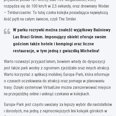
rozpędza się do 100 km/h w 2,5 sekundy, oraz drewniany Wodan
– Timburcoaster. To tutaj czeka kolejka posiadająca największą
ilość pętli na całym świecie, czyli The Smiler.
W parku rozrywki można znaleźć wyjątkowy Baśniowy
Las Braci Grimm. Imponujący obiekt oferuje swoim
gościom także hotele i kempingi oraz liczne
restauracje, w tym jedną z gwiazdką Michelina!
Warto rozważyć przyjazd latem, bowiem wtedy do dyspozycji
jest także park wodny z ogromem zjeżdżalni oraz innych atrakcji.
Warto korzystać z aplikacji mobilnej Europa-Park, która informuje
o czasach oczekiwania do atrakcji oraz pomaga w planowaniu
trasy. Dzięki systemowi VirtualLine można zarezerwować miejsce
na przejażdżkę online i uniknąć czekania w kolejkach.
Europa-Park jest często uważany za lepszy wybór dla nastolatków
i dorosłych, ma jedną z najmocniejszych linii kolejek górskich w