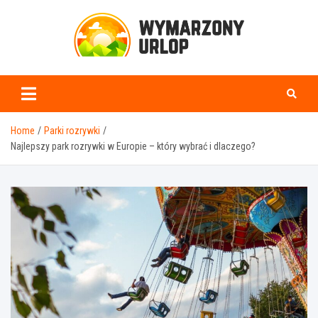
Skip
to
content
www.wymarzonyurlop.
Home
Parki rozrywki
Najlepszy park rozrywki w Europie – który wybrać i dlaczego?