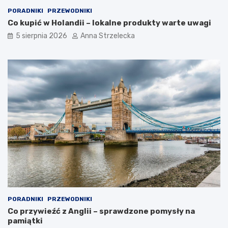
c
PORADNIKI
PRZEWODNIKI
j
Co kupić w Holandii – lokalne produkty warte uwagi
i
5 sierpnia 2026
Anna Strzelecka
PORADNIKI
PRZEWODNIKI
Co przywieźć z Anglii – sprawdzone pomysły na
pamiątki