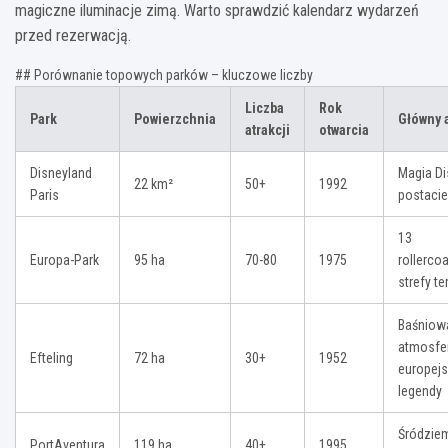
magiczne iluminacje zimą. Warto sprawdzić kalendarz wydarzeń
przed rezerwacją.
## Porównanie topowych parków – kluczowe liczby
Liczba
Rok
Park
Powierzchnia
Główny 
atrakcji
otwarcia
Disneyland
Magia Di
22 km²
50+
1992
Paris
postacie
13
Europa-Park
95 ha
70-80
1975
rollerco
strefy t
Baśniow
atmosfe
Efteling
72 ha
30+
1952
europejs
legendy
Śródzie
PortAventura
119 ha
40+
1995