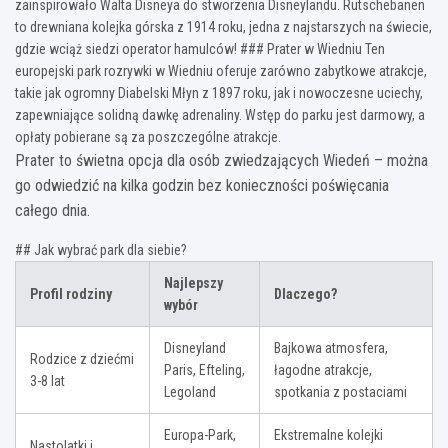
zainspirowało Walta Disneya do stworzenia Disneylandu. Rutschebanen
to drewniana kolejka górska z 1914 roku, jedna z najstarszych na świecie,
gdzie wciąż siedzi operator hamulców! ### Prater w Wiedniu Ten
europejski park rozrywki w Wiedniu oferuje zarówno zabytkowe atrakcje,
takie jak ogromny Diabelski Młyn z 1897 roku, jak i nowoczesne uciechy,
zapewniające solidną dawkę adrenaliny. Wstęp do parku jest darmowy, a
opłaty pobierane są za poszczególne atrakcje.
Prater to świetna opcja dla osób zwiedzających Wiedeń – można
go odwiedzić na kilka godzin bez konieczności poświęcania
całego dnia.
## Jak wybrać park dla siebie?
Najlepszy
Profil rodziny
Dlaczego?
wybór
Disneyland
Bajkowa atmosfera,
Rodzice z dziećmi
Paris, Efteling,
łagodne atrakcje,
3-8 lat
Legoland
spotkania z postaciami
Europa-Park,
Ekstremalne kolejki
Nastolatki i