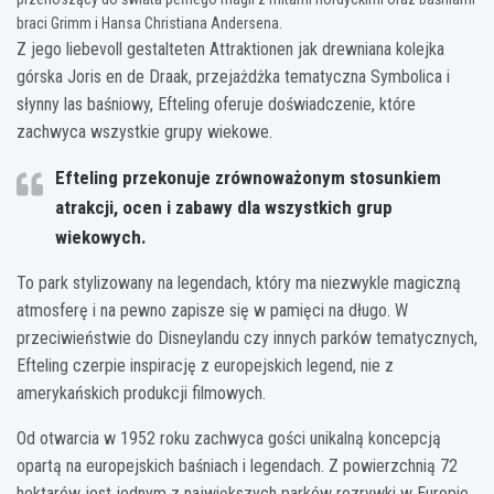
braci Grimm i Hansa Christiana Andersena.
Z jego liebevoll gestalteten Attraktionen jak drewniana kolejka
górska Joris en de Draak, przejażdżka tematyczna Symbolica i
słynny las baśniowy, Efteling oferuje doświadczenie, które
zachwyca wszystkie grupy wiekowe.
Efteling przekonuje zrównoważonym stosunkiem
atrakcji, ocen i zabawy dla wszystkich grup
wiekowych.
To park stylizowany na legendach, który ma niezwykle magiczną
atmosferę i na pewno zapisze się w pamięci na długo. W
przeciwieństwie do Disneylandu czy innych parków tematycznych,
Efteling czerpie inspirację z europejskich legend, nie z
amerykańskich produkcji filmowych.
Od otwarcia w 1952 roku zachwyca gości unikalną koncepcją
opartą na europejskich baśniach i legendach. Z powierzchnią 72
hektarów jest jednym z największych parków rozrywki w Europie.