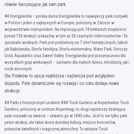
równie fascynujące jak sam park.
## Energylandia – polska duma Energylandia to największy park rozrywki
w Polsce i jeden z najlepszych w Europie, położony w Zatorze w
województwie małopolskim. Na imponujących 74 hektarach znajdziesz
ponad 130 atrakcji i pokazów, w tym aż 20 czynnych rollercoasterów i 36
zjeżdżalni wodnych. Park jest podzielony na 7 stref tematycznych, takich
jak Bajkolandia, Strefa familijna, Strefa ekstremalna, Water Park, Smoczy
Gród, Aqualantis oraz Sweet Valley. Energylandia jest przeznaczona dla
wszystkich grup wiekowych – zarówno dla małych dzieci, młodzieży, jak i
osób dorosłych.
Dla Polaków to opcja najbliższa i najtańsza pod względem
dojazdu. Park dynamicznie się rozwija i co roku dodaje nowe
atrakcje.
## Parki z historycznym urokiem ### Tivoli Gardens w Kopenhadze Tivoli
Gardens, położony w centrum Kopenhagi, to drugi najstarszy działający
park rozrywki na świecie – otwarto go w 1843 roku. Jest to nie tylko park
pełen atrakcji, ale także ikona duńskiej kultury, miejsce koncertów,
pokazów świetlnych i magicznej atmosfery. To właśnie Tivoli