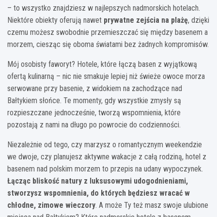
– to wszystko znajdziesz w najlepszych nadmorskich hotelach.
Niektóre obiekty oferują nawet
prywatne zejścia na plażę
, dzięki
czemu możesz swobodnie przemieszczać się między basenem a
morzem, ciesząc się oboma światami bez żadnych kompromisów.
Mój osobisty faworyt? Hotele, które łączą basen z wyjątkową
ofertą kulinarną – nic nie smakuje lepiej niż świeże owoce morza
serwowane przy basenie, z widokiem na zachodzące nad
Bałtykiem słońce. Te momenty, gdy wszystkie zmysły są
rozpieszczane jednocześnie, tworzą wspomnienia, które
pozostają z nami na długo po powrocie do codzienności.
Niezależnie od tego, czy marzysz o romantycznym weekendzie
we dwoje, czy planujesz aktywne wakacje z całą rodziną, hotel z
basenem nad polskim morzem to przepis na udany wypoczynek.
Łącząc bliskość natury z luksusowymi udogodnieniami,
stworzysz wspomnienia, do których będziesz wracać w
chłodne, zimowe wieczory
. A może Ty też masz swoje ulubione