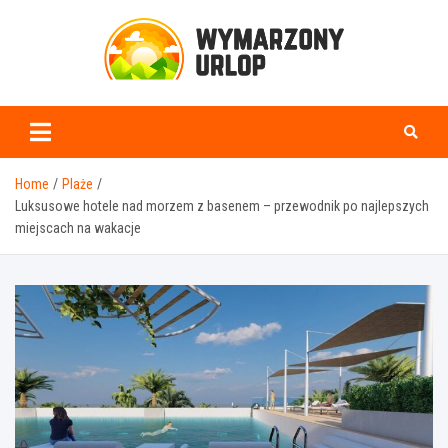
Skip
to
content
www.wymarzonyurlop.
Home
Plaże
Luksusowe hotele nad morzem z basenem – przewodnik po najlepszych
miejscach na wakacje