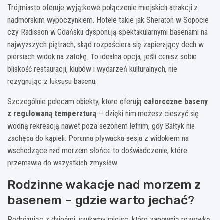
Trójmiasto oferuje wyjątkowe połączenie miejskich atrakcji z
nadmorskim wypoczynkiem. Hotele takie jak Sheraton w Sopocie
czy Radisson w Gdańsku dysponują spektakularnymi basenami na
najwyższych piętrach, skąd rozpościera się zapierający dech w
piersiach widok na zatokę. To idealna opcja, jeśli cenisz sobie
bliskość restauracji, klubów i wydarzeń kulturalnych, nie
rezygnując z luksusu basenu.
Szczególnie polecam obiekty, które oferują
całoroczne baseny
z regulowaną temperaturą
– dzięki nim możesz cieszyć się
wodną rekreacją nawet poza sezonem letnim, gdy Bałtyk nie
zachęca do kąpieli. Poranna pływacka sesja z widokiem na
wschodzące nad morzem słońce to doświadczenie, które
przemawia do wszystkich zmysłów.
Rodzinne wakacje nad morzem z
basenem – gdzie warto jechać?
Podróżując z dziećmi, szukamy miejsc, które zapewnią rozrywkę