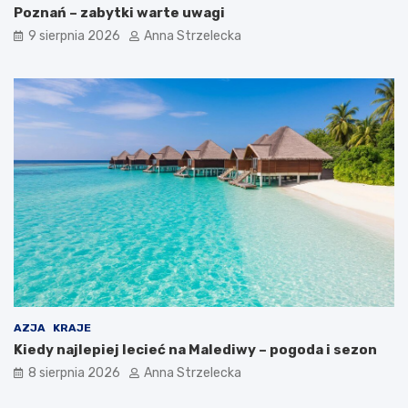
Poznań – zabytki warte uwagi
i
9 sierpnia 2026
Anna Strzelecka
AZJA
KRAJE
Kiedy najlepiej lecieć na Malediwy – pogoda i sezon
8 sierpnia 2026
Anna Strzelecka