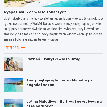
Wyspa Oahu – co warto zobaczyć?
Ukryty skarb Oʻahu nie leży wcale tam, gdzie ląduje większość samolotów
i gdzie świecą neony Waikīkī. Najciekawsze rzeczy zaczynają się chwilę
dalej: przy porannym świetle na wschodnim wybrzeżu, przy krewetkach
smażonych na maśle na północy, na punktach widokowych, gdzie ocean
zmienia kolor z grafitu na turkus w ciągu…
Czytaj dalej
Poznań – zabytki warte uwagi
Kiedy najlepiej lecieć na Malediwy –
pogoda i sezon
Lot na Malediwy – ile trwa i co wpływa na
czas podróży?