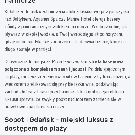
na morze
Kołobrzeg to niekwestionowana stolica luksusowego wypoczynku
nad Bałtykiem. Aquarius Spa czy Marine Hotel oferują baseny
infinity z panoramicznym widokiem na morze. Wyobraź sobie, jak
pływasz w ciepłej wodzie, a Twój wzrok sięga aż po horyzont,
gdzie niebo spotyka się z morzem… To doświadczenie, które na
długo zostaje w pamięci.
Co wyróżnia te miejsca? Przede wszystkim
strefa basenowa
połączona z kompleksem saun i jacuzzi
. Po dniu spędzonym
na plaży, możesz zregenerować siły w basenie z hydromasażem, a
wieczorem zrelaksować się przy kieliszku wina, podziwiając
zachód słońca z tarasu przy basenie. Taka kombinacja relaksu i
luksusu sprawia, że zwykły pobyt nad morzem zamienia się w
prawdziwe spa dla ciała i duszy.
Sopot i Gdańsk – miejski luksus z
dostępem do plaży