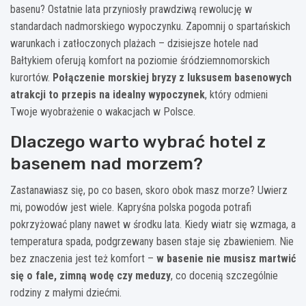
basenu? Ostatnie lata przyniosły prawdziwą rewolucję w
standardach nadmorskiego wypoczynku. Zapomnij o spartańskich
warunkach i zatłoczonych plażach – dzisiejsze hotele nad
Bałtykiem oferują komfort na poziomie śródziemnomorskich
kurortów.
Połączenie morskiej bryzy z luksusem basenowych
atrakcji to przepis na idealny wypoczynek
, który odmieni
Twoje wyobrażenie o wakacjach w Polsce.
Dlaczego warto wybrać hotel z
basenem nad morzem?
Zastanawiasz się, po co basen, skoro obok masz morze? Uwierz
mi, powodów jest wiele. Kapryśna polska pogoda potrafi
pokrzyżować plany nawet w środku lata. Kiedy wiatr się wzmaga, a
temperatura spada, podgrzewany basen staje się zbawieniem. Nie
bez znaczenia jest też komfort –
w basenie nie musisz martwić
się o fale, zimną wodę czy meduzy
, co docenią szczególnie
rodziny z małymi dziećmi.