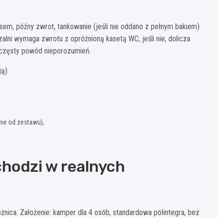
sem, późny zwrot, tankowanie (jeśli nie oddano z pełnym bakiem)
zalni wymaga zwrotu z opróżnioną kasetą WC; jeśli nie, dolicza
e częsty powód nieporozumień.
ą):
żnie od zestawu),
chodzi w realnych
różnica. Założenie: kamper dla 4 osób, standardowa półintegra, bez