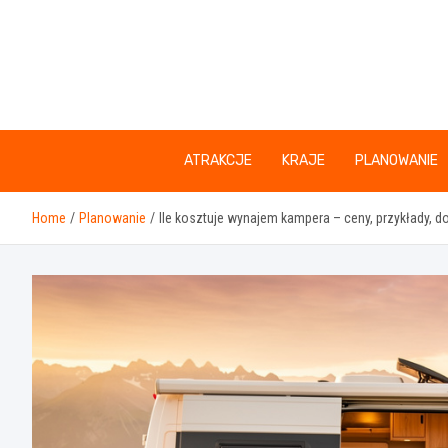
Skip
to
content
ATRAKCJE
KRAJE
PLANOWANIE
Home
Planowanie
Ile kosztuje wynajem kampera – ceny, przykłady, 