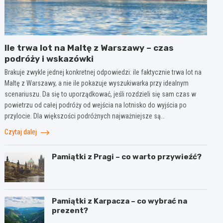
Ile trwa lot na Maltę z Warszawy – czas
podróży i wskazówki
Brakuje zwykle jednej konkretnej odpowiedzi: ile faktycznie trwa lot na
Maltę z Warszawy, a nie ile pokazuje wyszukiwarka przy idealnym
scenariuszu. Da się to uporządkować, jeśli rozdzieli się sam czas w
powietrzu od całej podróży od wejścia na lotnisko do wyjścia po
przylocie. Dla większości podróżnych najważniejsze są…
Czytaj dalej
Pamiątki z Pragi – co warto przywieźć?
Pamiątki z Karpacza – co wybrać na
prezent?