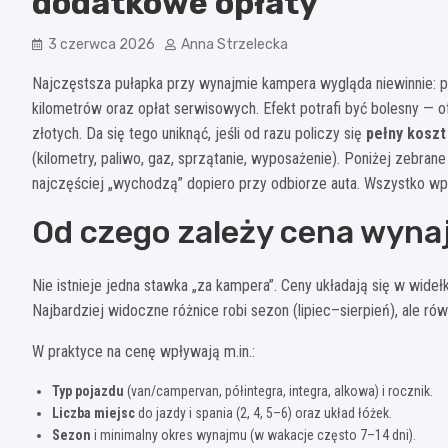
dodatkowe opłaty
3 czerwca 2026
Anna Strzelecka
Najczęstsza pułapka przy wynajmie kampera wygląda niewinnie: por
kilometrów oraz opłat serwisowych. Efekt potrafi być bolesny — 
złotych. Da się tego uniknąć, jeśli od razu policzy się
pełny kosz
(kilometry, paliwo, gaz, sprzątanie, wyposażenie). Poniżej zebrane s
najczęściej „wychodzą” dopiero przy odbiorze auta. Wszystko wpr
Od czego zależy cena wyn
Nie istnieje jedna stawka „za kampera”. Ceny układają się w wideł
Najbardziej widoczne różnice robi sezon (lipiec–sierpień), ale rów
W praktyce na cenę wpływają m.in.:
Typ pojazdu
(van/campervan, półintegra, integra, alkowa) i rocznik.
Liczba miejsc
do jazdy i spania (2, 4, 5–6) oraz układ łóżek.
Sezon
i minimalny okres wynajmu (w wakacje często 7–14 dni).