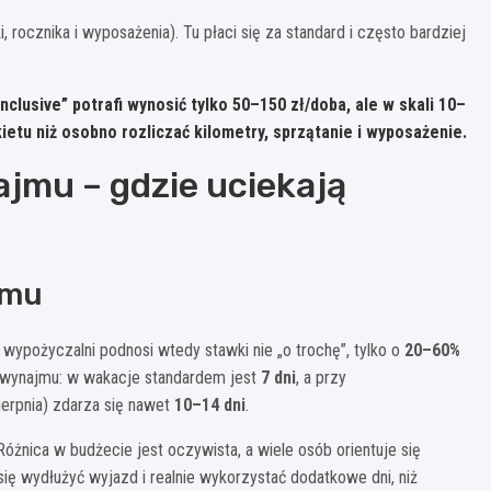
, rocznika i wyposażenia). Tu płaci się za standard i często bardziej
inclusive” potrafi wynosić tylko
50–150 zł/doba
, ale w skali 10–
ietu niż osobno rozliczać kilometry, sprzątanie i wyposażenie.
jmu – gdzie uciekają
jmu
ypożyczalni podnosi wtedy stawki nie „o trochę”, tylko o
20–60%
 wynajmu: w wakacje standardem jest
7 dni
, a przy
ierpnia) zdarza się nawet
10–14 dni
.
óżnica w budżecie jest oczywista, a wiele osób orientuje się
 się wydłużyć wyjazd i realnie wykorzystać dodatkowe dni, niż