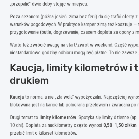
„przepalić” dwie doby stojąc w miejscu.
Poza sezonem (późna jesień, zima bez ferii) da się trafić oferty 
warunków pogodowych. W praktyce kamper zimą też kosztuje — tyl
przygotowanie (butle, dogrzewanie, czasem dopłata za opony zim
Warto też zwrócić uwagę na start/zwrot w weekend. Część wypoży
niestandardowe godziny odbioru mogą być płatne. To nie zawsze je
Kaucja, limity kilometrów i
drukiem
Kaucja
to norma, a nie „zła wola” wypożyczalni. Najczęściej wyno
blokowana jest na karcie lub pobierana przelewem i zwracana po r
Drugi temat to
limity kilometrów
. Spotyka się limity dzienne (n
10 dni). Dopłata za nadkilometry często wynosi
0,50–1,50 zł/km
.
przebić limit o kilkaset kilometrów.