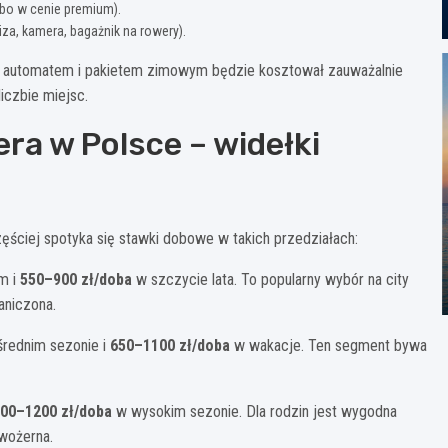
 albo w cenie premium).
za, kamera, bagażnik na rowery).
 z automatem i pakietem zimowym będzie kosztował zauważalnie
iczbie miejsc.
ra w Polsce – widełki
zęściej spotyka się stawki dobowe w takich przedziałach:
m i
550–900 zł/doba
w szczycie lata. To popularny wybór na city
raniczona.
rednim sezonie i
650–1100 zł/doba
w wakacje. Ten segment bywa
00–1200 zł/doba
w wysokim sezonie. Dla rodzin jest wygodna
iwożerna.