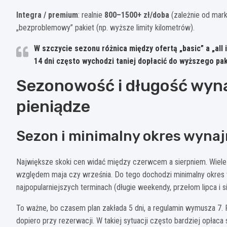
Integra / premium
: realnie
800–1500+ zł/doba
(zależnie od marki
„bezproblemowy” pakiet (np. wyższe limity kilometrów).
W szczycie sezonu różnica między ofertą „basic” a „all 
14 dni często wychodzi taniej dopłacić do wyższego pak
Sezonowość i długość wyna
pieniądze
Sezon i minimalny okres wyna
Największe skoki cen widać między czerwcem a sierpniem. Wiele w
względem maja czy września. Do tego dochodzi minimalny okres
najpopularniejszych terminach (długie weekendy, przełom lipca i s
To ważne, bo czasem plan zakłada 5 dni, a regulamin wymusza 7. R
dopiero przy rezerwacji. W takiej sytuacji często bardziej opłaca