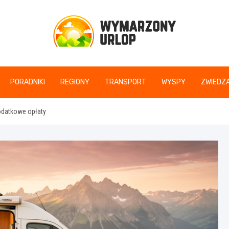
www.wymarzonyurlop
PORADNIKI
REGIONY
TRANSPORT
WYSPY
ZWIEDZA
dodatkowe opłaty