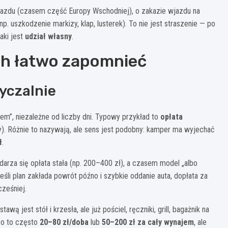
jazdu (czasem część Europy Wschodniej), o zakazie wjazdu na
p. uszkodzenie markizy, klap, lusterek). To nie jest straszenie — po
aki jest
udział własny
.
ch łatwo zapomnieć
yczalnie
m”, niezależne od liczby dni. Typowy przykład to
opłata
y). Różnie to nazywają, ale sens jest podobny: kamper ma wyjechać
ł
.
darza się opłata stała (np. 200–400 zł), a czasem model „albo
eśli plan zakłada powrót późno i szybkie oddanie auta, dopłata za
ześniej.
tawą jest stół i krzesła, ale już pościel, ręczniki, grill, bagażnik na
zo to często
20–80 zł/doba
lub
50–200 zł za cały wynajem
, ale