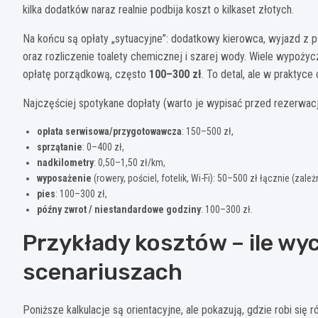
kilka dodatków naraz realnie podbija koszt o kilkaset złotych.
Na końcu są opłaty „sytuacyjne”: dodatkowy kierowca, wyjazd z p
oraz rozliczenie toalety chemicznej i szarej wody. Wiele wypożyc
opłatę porządkową, często
100–300 zł
. To detal, ale w praktyc
Najczęściej spotykane dopłaty (warto je wypisać przed rezerwacj
opłata serwisowa/przygotowawcza
: 150–500 zł,
sprzątanie
: 0–400 zł,
nadkilometry
: 0,50–1,50 zł/km,
wyposażenie
(rowery, pościel, fotelik, Wi-Fi): 50–500 zł łącznie (zale
pies
: 100–300 zł,
późny zwrot / niestandardowe godziny
: 100–300 zł.
Przykłady kosztów – ile wy
scenariuszach
Poniższe kalkulacje są orientacyjne, ale pokazują, gdzie robi się 