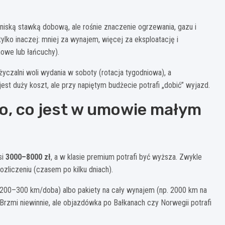
z niską stawką dobową, ale rośnie znaczenie ogrzewania, gazu i
ko inaczej: mniej za wynajem, więcej za eksploatację i
owe lub łańcuchy).
czalni woli wydania w soboty (rotacja tygodniowa), a
st duży koszt, ale przy napiętym budżecie potrafi „dobić” wyjazd.
 to, co jest w umowie małym
si
3000–8000 zł
, a w klasie premium potrafi być wyższa. Zwykle
ozliczeniu (czasem po kilku dniach).
p. 200–300 km/doba) albo pakiety na cały wynajem (np. 2000 km na
 Brzmi niewinnie, ale objazdówka po Bałkanach czy Norwegii potrafi