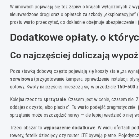
W umowach pojawiają się też zapisy o krajach wyłączonych z wy
nieutwardzone drogi oraz o opłatach za szkody „eksploatacyjne” (n
prostu warto przeczytać, co dokładnie obejmuje ubezpieczenie i j
Dodatkowe opłaty, o który
Co najczęściej doliczają wypoż
Poza stawką dobową często pojawiają się koszty stałe „za wynaje
serwisowa
(przygotowanie kampera, sprawdzenie instalacji, płyn
gotowy. Kwoty najczęściej mieszczą się w przedziale
150–500 z
Kolejna rzecz to
sprzątanie
. Czasem jest w cenie, czasem nie. Z
oddajesz czysto, albo płacisz”. Tu warto podejść pragmatycznie: j
sprzątanie może oszczędzić nerwy — ale lepiej wiedzieć o niej wc
Trzeci obszar to
wyposażenie dodatkowe
. W wielu ofertach pods
rowery, fotelik dziecięcy czy router LTE bywają płatne. Pojedync