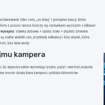
ównywanie tylko ceny „za dobę” i pomijanie kaucji, limitu
oferta z pozoru tańsza kończy się rachunkiem wyższym o kilkaset
t wynajmu
: stawka dobowa + opłaty stałe + dopłaty zmienne
ą realne widełki cen, przykłady kalkulacji i lista dopłat, które
ost, bez lania wody.
ajmu kampera
ki, bo wypożyczalnie wyceniają ryzyko, popyt i wartość pojazdu.
nie mocno działa klasa kampera i polityka kilometrów.