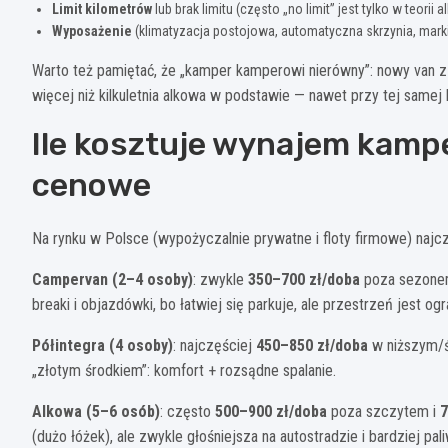
Limit kilometrów
lub brak limitu (często „no limit” jest tylko w teorii
Wyposażenie
(klimatyzacja postojowa, automatyczna skrzynia, marki
Warto też pamiętać, że „kamper kamperowi nierówny”: nowy van
więcej niż kilkuletnia alkowa w podstawie — nawet przy tej samej l
Ile kosztuje wynajem kampe
cenowe
Na rynku w Polsce (wypożyczalnie prywatne i floty firmowe) najc
Campervan (2–4 osoby)
: zwykle
350–700 zł/doba
poza sezone
breaki i objazdówki, bo łatwiej się parkuje, ale przestrzeń jest og
Półintegra (4 osoby)
: najczęściej
450–850 zł/doba
w niższym/ś
„złotym środkiem”: komfort + rozsądne spalanie.
Alkowa (5–6 osób)
: często
500–900 zł/doba
poza szczytem i
7
(dużo łóżek), ale zwykle głośniejsza na autostradzie i bardziej pal