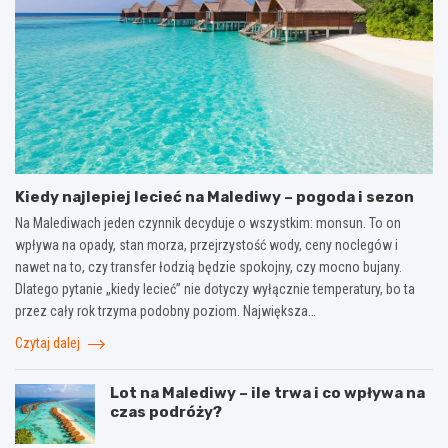
Kiedy najlepiej lecieć na Malediwy – pogoda i sezon
Na Malediwach jeden czynnik decyduje o wszystkim: monsun. To on
wpływa na opady, stan morza, przejrzystość wody, ceny noclegów i
nawet na to, czy transfer łodzią będzie spokojny, czy mocno bujany.
Dlatego pytanie „kiedy lecieć” nie dotyczy wyłącznie temperatury, bo ta
przez cały rok trzyma podobny poziom. Największa…
Czytaj dalej
Lot na Malediwy – ile trwa i co wpływa na
czas podróży?