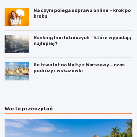
Na czym polega odprawa online – krok po
kroku
Ranking linii lotniczych – które wypadają
najlepiej?
Ile trwa lot na Maltę z Warszawy – czas
podróży i wskazówki
T
W
r
y
a
j
s
ą
y
t
Warto przeczytać
l
k
o
o
t
w
ó
y
w
Z