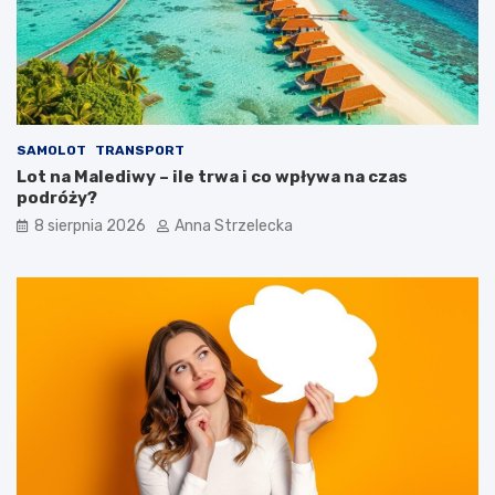
e
s
t
y
n
a
c
SAMOLOT
TRANSPORT
j
Lot na Malediwy – ile trwa i co wpływa na czas
i
podróży?
8 sierpnia 2026
Anna Strzelecka