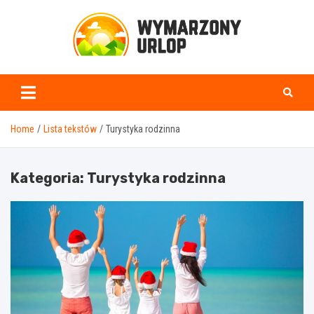
Skip
to
content
www.wymarzonyurlop.
Home
Lista tekstów
Turystyka rodzinna
Kategoria:
Turystyka rodzinna