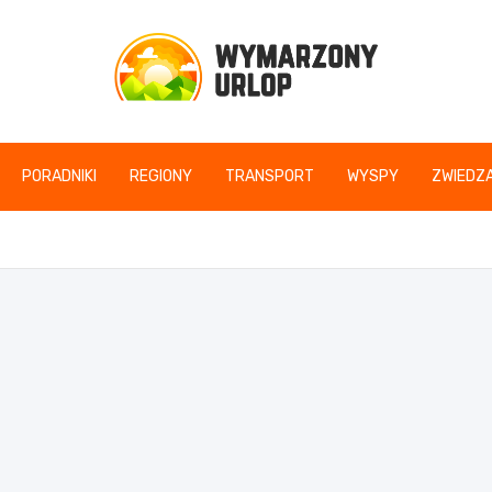
www.wymarzonyurlop
PORADNIKI
REGIONY
TRANSPORT
WYSPY
ZWIEDZA