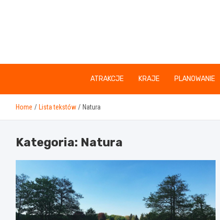
Skip
to
content
ATRAKCJE
KRAJE
PLANOWANIE
Home
Lista tekstów
Natura
Kategoria:
Natura