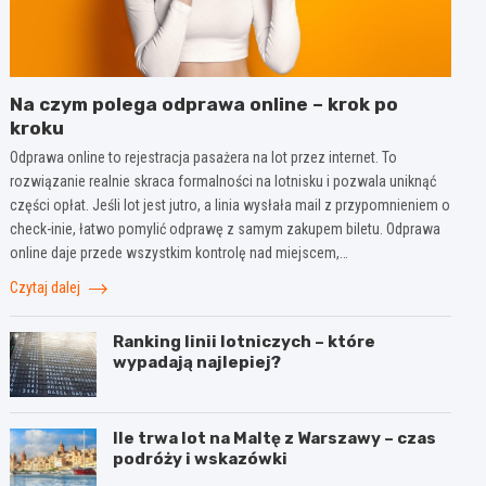
Na czym polega odprawa online – krok po
kroku
Odprawa online to rejestracja pasażera na lot przez internet. To
rozwiązanie realnie skraca formalności na lotnisku i pozwala uniknąć
części opłat. Jeśli lot jest jutro, a linia wysłała mail z przypomnieniem o
check-inie, łatwo pomylić odprawę z samym zakupem biletu. Odprawa
online daje przede wszystkim kontrolę nad miejscem,…
Czytaj dalej
Ranking linii lotniczych – które
wypadają najlepiej?
Ile trwa lot na Maltę z Warszawy – czas
podróży i wskazówki