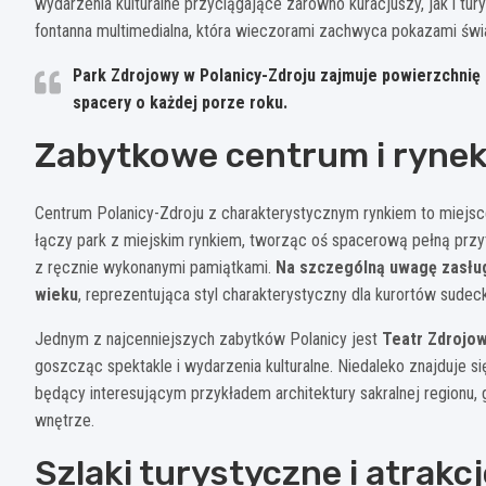
wydarzenia kulturalne przyciągające zarówno kuracjuszy, jak i tu
fontanna multimedialna, która wieczorami zachwyca pokazami świ
Park Zdrojowy w Polanicy-Zdroju zajmuje powierzchnię
spacery o każdej porze roku.
Zabytkowe centrum i rynek
Centrum Polanicy-Zdroju z charakterystycznym rynkiem to miejsce
łączy park z miejskim rynkiem, tworząc oś spacerową pełną przytu
z ręcznie wykonanymi pamiątkami.
Na szczególną uwagę zasłu
wieku
, reprezentująca styl charakterystyczny dla kurortów sude
Jednym z najcenniejszych zabytków Polanicy jest
Teatr Zdrojo
goszcząc spektakle i wydarzenia kulturalne. Niedaleko znajduje 
będący interesującym przykładem architektury sakralnej regionu, 
wnętrze.
Szlaki turystyczne i atrakc