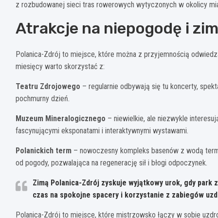
z rozbudowanej sieci tras rowerowych wytyczonych w okolicy mias
Atrakcje na niepogodę i zi
Polanica-Zdrój to miejsce, które można z przyjemnością odwied
miesięcy warto skorzystać z:
Teatru Zdrojowego
– regularnie odbywają się tu koncerty, spekta
pochmurny dzień.
Muzeum Mineralogicznego
– niewielkie, ale niezwykle intere
fascynującymi eksponatami i interaktywnymi wystawami.
Polanickich term
– nowoczesny kompleks basenów z wodą termaln
od pogody, pozwalająca na regenerację sił i błogi odpoczynek.
Zimą Polanica-Zdrój zyskuje wyjątkowy urok, gdy park 
czas na spokojne spacery i korzystanie z zabiegów uz
Polanica-Zdrój to miejsce, które mistrzowsko łączy w sobie uzdr