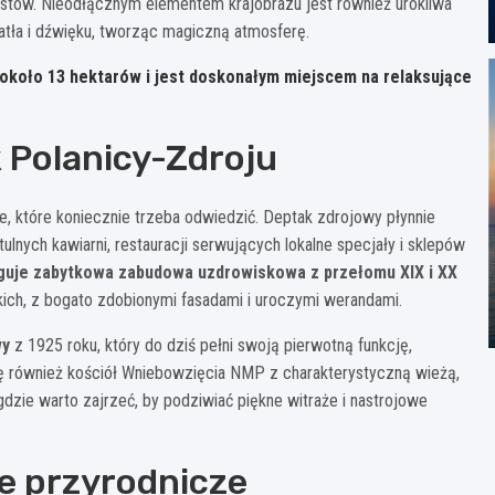
rystów. Nieodłącznym elementem krajobrazu jest również urokliwa
atła i dźwięku, tworząc magiczną atmosferę.
 około 13 hektarów i jest doskonałym miejscem na relaksujące
 Polanicy-Zdroju
, które koniecznie trzeba odwiedzić. Deptak zdrojowy płynnie
lnych kawiarni, restauracji serwujących lokalne specjały i sklepów
guje zabytkowa zabudowa uzdrowiskowa z przełomu XIX i XX
ckich, z bogato zdobionymi fasadami i uroczymi werandami.
wy
z 1925 roku, który do dziś pełni swoją pierwotną funkcję,
się również kościół Wniebowzięcia NMP z charakterystyczną wieżą,
gdzie warto zajrzeć, by podziwiać piękne witraże i nastrojowe
je przyrodnicze