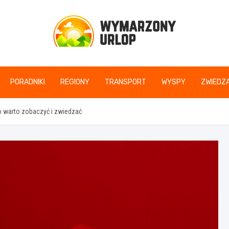
www.wymarzonyurlop
PORADNIKI
REGIONY
TRANSPORT
WYSPY
ZWIEDZA
co warto zobaczyć i zwiedzać