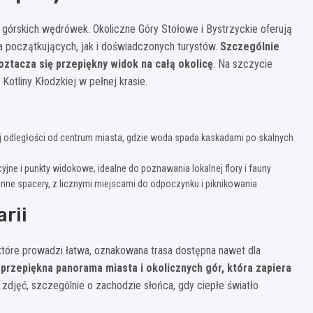
górskich wędrówek. Okoliczne Góry Stołowe i Bystrzyckie oferują
la początkujących, jak i doświadczonych turystów.
Szczególnie
roztacza się przepiękny widok na całą okolicę
. Na szczycie
otliny Kłodzkiej w pełnej krasie.
 odległości od centrum miasta, gdzie woda spada kaskadami po skalnych
yjne i punkty widokowe, idealne do poznawania lokalnej flory i fauny
inne spacery, z licznymi miejscami do odpoczynku i piknikowania
rii
 które prowadzi łatwa, oznakowana trasa dostępna nawet dla
przepiękna panorama miasta i okolicznych gór, która zapiera
 zdjęć, szczególnie o zachodzie słońca, gdy ciepłe światło