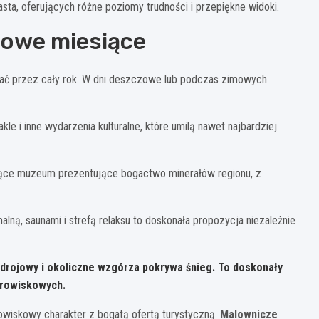
ta, oferujących różne poziomy trudności i przepiękne widoki.
mowe miesiące
zać przez cały rok. W dni deszczowe lub podczas zimowych
kle i inne wydarzenia kulturalne, które umilą nawet najbardziej
sujące muzeum prezentujące bogactwo minerałów regionu, z
ą, saunami i strefą relaksu to doskonała propozycja niezależnie
zdrojowy i okoliczne wzgórza pokrywa śnieg. To doskonały
drowiskowych.
owiskowy charakter z bogatą ofertą turystyczną.
Malownicze