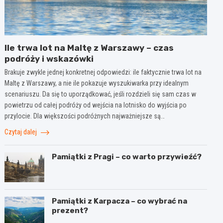
Ile trwa lot na Maltę z Warszawy – czas
podróży i wskazówki
Brakuje zwykle jednej konkretnej odpowiedzi: ile faktycznie trwa lot na
Maltę z Warszawy, a nie ile pokazuje wyszukiwarka przy idealnym
scenariuszu. Da się to uporządkować, jeśli rozdzieli się sam czas w
powietrzu od całej podróży od wejścia na lotnisko do wyjścia po
przylocie. Dla większości podróżnych najważniejsze są…
Czytaj dalej
Pamiątki z Pragi – co warto przywieźć?
Pamiątki z Karpacza – co wybrać na
prezent?