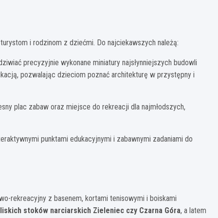
turystom i rodzinom z dziećmi. Do najciekawszych należą:
ziwiać precyzyjnie wykonane miniatury najsłynniejszych budowli
ukacją, pozwalając dzieciom poznać architekturę w przystępny i
sny plac zabaw oraz miejsce do rekreacji dla najmłodszych,
interaktywnymi punktami edukacyjnymi i zabawnymi zadaniami do
wo-rekreacyjny z basenem, kortami tenisowymi i boiskami
iskich stoków narciarskich Zieleniec czy Czarna Góra
, a latem