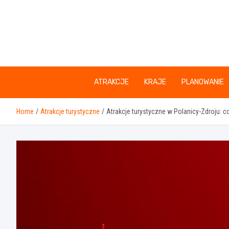
Skip
to
content
ATRAKCJE
KRAJE
PLANOWANIE
Home
Atrakcje turystyczne
Atrakcje turystyczne w Polanicy-Zdroju: 