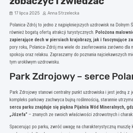
zobaczyć i zwiedzać
17 lipca 2025
Anna Strzelecka
Polanica-Zdrój to jedno z najpiękniejszych uzdrowisk na Dolnym Śl
również bogatą ofertą atrakcji turystycznych.
Położona malownic
zapierające dech w piersiach krajobrazy, jak i fascynujące 
pory roku, Polanica-Zdrój ma wiele do zaoferowania zarówno dla
spokoju oraz relaksu. Zapraszamy do poznania najciekawszych mie
tym urokliwym uzdrowisku.
Park Zdrojowy – serce Pola
Park Zdrojowy stanowi centralny punkt uzdrowiska i jest jedną z j
kompleks parkowy zachwyca bujną roślinnością, starannie utrzyma
sercu parku znajduje się piękna Pijalnia Wód Mineralnych, g
„Józefa”
– znanych ze swoich właściwości zdrowotnych i chara
Spacerując po parku, zwróć uwagę na charakterystyczną muszlę k