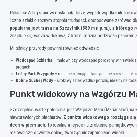
Polanica-Zdrój stanowi doskonałą bazę wypadową dla miłośników 
liczne szlaki o różnym stopniu trudności, dostosowane zarówno d
popularna jest trasa na Szczytnik (589 m n.p.m.), z którego 
znajduje się wieża widokowa, z której można podziwiać panoramę K
Miłośnicy przyrody powinni również odwiedzić:
Wodospad Szklarka
– malowniczy wodospad położony w niewielkiej
progach
Leśny Park Przygody
– miejsce oferujące fascynujące ścieżki edukac
Dolinę Suchej Wody
– urokliwy szlak wzdłuż potoku, idealny na rodz
Punkt widokowy na Wzgórzu Ma
Szczególnie warte polecenia jest Wzgórze Marii (Mariańskie), na
niewprawionych piechurów.
Z punktu widokowego rozciąga się 
dech w piersiach
. To idealne miejsce na zrobienie pamiątkowych
malowniczo oświetla dolinę, tworząc niezapomniane widoki.